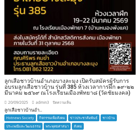
ลูกเสือชาวบ้านอำเภอบางละมุง เปิดรับสมัครผู้รับการ
อบรมลูกเสือชาวบ้าน รุ่นที่ 385 ห้วงเวลาการฝึก ๑๙-๒๒
มีนาคม ๒๕๖๙ ณโรงเรียนเมืองพัทยา๘ (วัดชัยมงคล)
20/09/2025
admin3
บน
ปิดความเห็น
ลูกเสือชาวบ้านอำ...
ลูก
เสือ
Hotnews Society
กิจกรรมเพื่อสังคม
ข่าวประชาสัมพันธ์
ชาวบ้าน
ชาว
ประเพณีและวัฒนธรรม
พระพุทธศาสนา
สังคม
บ้าน
อำเภอ