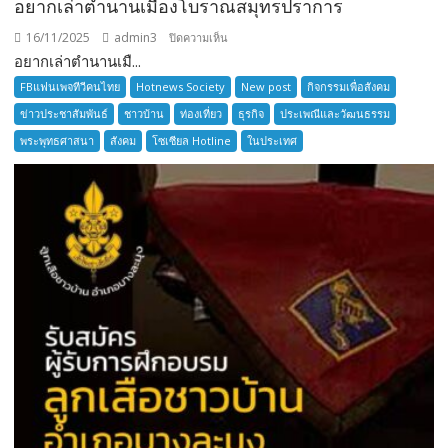
อยากเล่าตำนานเมืองโบราณสมุทรปราการ
16/11/2025
admin3
บน
ปิดความเห็น
อยากเล่าตำนานเมื...
อยาก
เล่า
FBแฟนเพจทีวีคนไทย
Hotnews Society
New post
กิจกรรมเพื่อสังคม
ตำนาน
ข่าวประชาสัมพันธ์
ชาวบ้าน
ท่องเที่ยว
ธุรกิจ
ประเพณีและวัฒนธรรม
เมือง
พระพุทธศาสนา
สังคม
โซเซียล Hotline
ในประเทศ
โบราณ
สมุทรปราการ