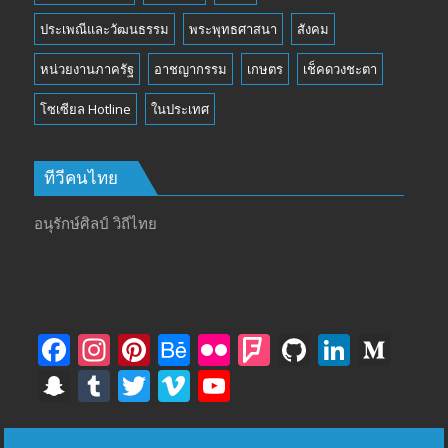
ประเพณีและวัฒนธรรม
พระพุทธศาสนา
สังคม
หน่วยงานภาครัฐ
อาชญากรรม
เกษตร
เช็คดวงชะตา
โซเซียล Hotline
ในประเทศ
ทีวีคนไทย
อนุรักษ์ศิลป์ วิถีไทย
F
In
Pi
B
Fli
F
Gi
Li
M
ac
st
nt
e
ck
o
t
n
e
S
T
T
Vi
Y
e
a
er
h
r
u
H
k
di
n
u
w
m
o
b
gr
e
a
rs
u
e
u