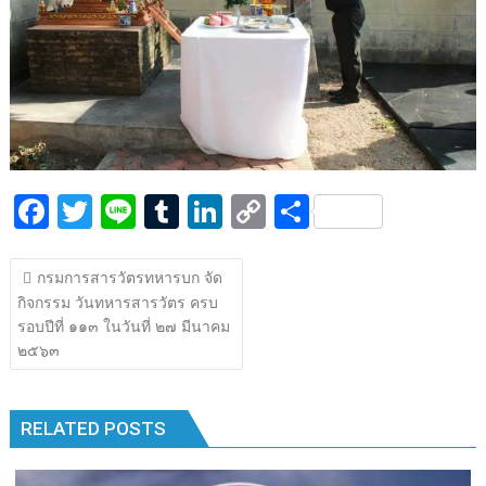
k
k
F
T
Li
T
Li
C
S
ac
w
n
u
n
o
h
แนะแนว
e
itt
e
m
k
p
ar
กรมการสารวัตรทหารบก จัด
เรื่อง
กิจกรรม วันทหารสารวัตร ครบ
b
er
bl
e
y
e
รอบปีที่ ๑๑๓ ในวันที่ ๒๗ มีนาคม
o
r
dI
Li
๒๕๖๓
o
n
n
k
k
RELATED POSTS