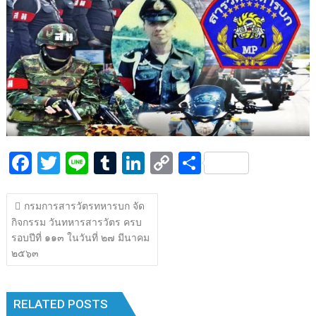
k
k
F
T
Li
T
Li
C
S
ac
w
n
u
n
o
h
แนะแนว
e
itt
e
m
k
p
ar
กรมการสารวัตรทหารบก จัด
เรื่อง
กิจกรรม วันทหารสารวัตร ครบ
b
er
bl
e
y
e
รอบปีที่ ๑๑๓ ในวันที่ ๒๗ มีนาคม
o
r
dI
Li
๒๕๖๓
o
n
n
k
k
RELATED POSTS