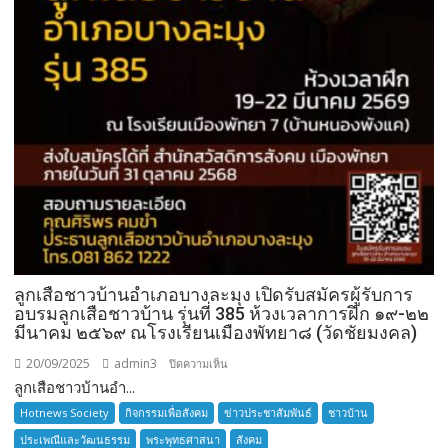
ลูกเสือชาวบ้านอำเภอบางละมุง เปิดรับสมัครผู้รับการ
อบรมลูกเสือชาวบ้าน รุ่นที่ 385 ห้วงเวลาการฝึก ๑๙-๒๒
มีนาคม ๒๕๖๙ ณโรงเรียนเมืองพัทยา๘ (วัดชัยมงคล)
20/09/2025
admin3
บน
ปิดความเห็น
ลูกเสือชาวบ้านอำ...
ลูก
เสือ
Hotnews Society
กิจกรรมเพื่อสังคม
ข่าวประชาสัมพันธ์
ชาวบ้าน
ชาว
ประเพณีและวัฒนธรรม
พระพุทธศาสนา
สังคม