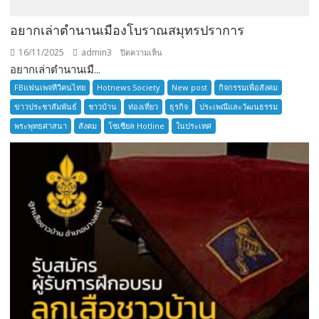
อยากเล่าตำนานเมืองโบราณสมุทรปราการ
16/11/2025
admin3
บน
ปิดความเห็น
อยากเล่าตำนานเมื...
อยาก
เล่า
FBแฟนเพจทีวีคนไทย
Hotnews Society
New post
กิจกรรมเพื่อสังคม
ตำนาน
ข่าวประชาสัมพันธ์
ชาวบ้าน
ท่องเที่ยว
ธุรกิจ
ประเพณีและวัฒนธรรม
เมือง
พระพุทธศาสนา
สังคม
โซเซียล Hotline
ในประเทศ
โบราณ
สมุทรปราการ