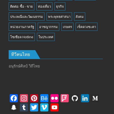
ติดต่อ: ซื้อ - ขาย
ท่องเที่ยว
ธุรกิจ
ประเพณีและวัฒนธรรม
พระพุทธศาสนา
สังคม
หน่วยงานภาครัฐ
อาชญากรรม
เกษตร
เช็คดวงชะตา
โซเซียล Hotline
ในประเทศ
ทีวีคนไทย
อนุรักษ์ศิลป์ วิถีไทย
F
In
Pi
B
Fli
F
Gi
Li
M
ac
st
nt
e
ck
o
t
n
e
S
T
T
Vi
Y