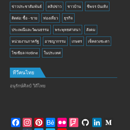
ข่าวประชาสัมพันธ์
คลิปข่าว
ชาวบ้าน
ชีพจร บันเทิง
ติดต่อ: ซื้อ - ขาย
ท่องเที่ยว
ธุรกิจ
ประเพณีและวัฒนธรรม
พระพุทธศาสนา
สังคม
หน่วยงานภาครัฐ
อาชญากรรม
เกษตร
เช็คดวงชะตา
โซเซียล Hotline
ในประเทศ
ทีวีคนไทย
อนุรักษ์ศิลป์ วิถีไทย
F
In
Pi
B
Fli
F
Gi
Li
M