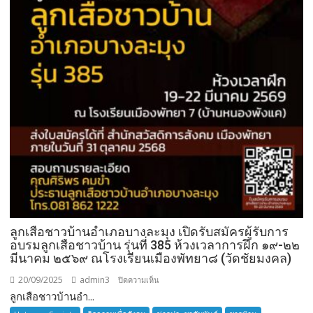
ลูกเสือชาวบ้านอำเภอบางละมุง เปิดรับสมัครผู้รับการ
อบรมลูกเสือชาวบ้าน รุ่นที่ 385 ห้วงเวลาการฝึก ๑๙-๒๒
มีนาคม ๒๕๖๙ ณโรงเรียนเมืองพัทยา๘ (วัดชัยมงคล)
20/09/2025
admin3
บน
ปิดความเห็น
ลูกเสือชาวบ้านอำ...
ลูก
เสือ