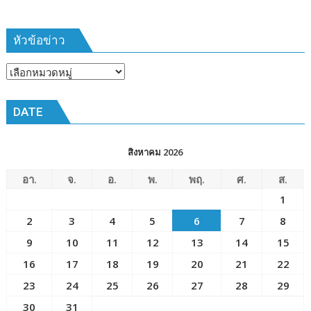
ฝึก
๑๙-๒๒
มีนาคม
หัวข้อข่าว
๒๕๖๙
ณ
หัวข้อ
โรงเรียน
ข่าว
เมือง
DATE
พัทยา๘
(วัด
ชัยมงคล)
สิงหาคม 2026
อา.
จ.
อ.
พ.
พฤ.
ศ.
ส.
1
2
3
4
5
6
7
8
9
10
11
12
13
14
15
16
17
18
19
20
21
22
23
24
25
26
27
28
29
30
31