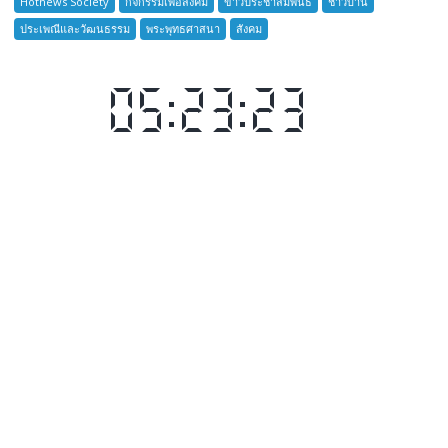
Hotnews Society
กิจกรรมเพื่อสังคม
ข่าวประชาสัมพันธ์
ชาวบ้าน
ชาว
ประเพณีและวัฒนธรรม
พระพุทธศาสนา
สังคม
บ้าน
อำเภอ
บางละมุง
เปิด
รับ
สมัคร
ผู้รับ
การ
อบรม
ลูก
เสือ
ชาว
บ้าน
รุ่น
ที่
385
ห้วง
เวลา
การ