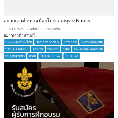
อยากเล่าตำนานเมืองโบราณสมุทรปราการ
16/11/2025
admin3
บน
ปิดความเห็น
อยากเล่าตำนานเมื...
อยาก
เล่า
FBแฟนเพจทีวีคนไทย
Hotnews Society
New post
กิจกรรมเพื่อสังคม
ตำนาน
ข่าวประชาสัมพันธ์
ชาวบ้าน
ท่องเที่ยว
ธุรกิจ
ประเพณีและวัฒนธรรม
เมือง
พระพุทธศาสนา
สังคม
โซเซียล Hotline
ในประเทศ
โบราณ
สมุทรปราการ