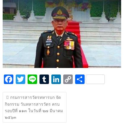
k
k
F
T
Li
T
Li
C
S
ac
w
n
u
n
o
h
แนะแนว
e
itt
e
m
k
p
ar
กรมการสารวัตรทหารบก จัด
เรื่อง
กิจกรรม วันทหารสารวัตร ครบ
b
er
bl
e
y
e
รอบปีที่ ๑๑๓ ในวันที่ ๒๗ มีนาคม
o
r
dI
Li
๒๕๖๓
o
n
n