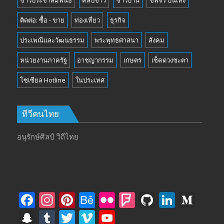
ติดต่อ: ซื้อ - ขาย
ท่องเที่ยว
ธุรกิจ
ประเพณีและวัฒนธรรม
พระพุทธศาสนา
สังคม
หน่วยงานภาครัฐ
อาชญากรรม
เกษตร
เช็คดวงชะตา
โซเซียล Hotline
ในประเทศ
ทีวีคนไทย
อนุรักษ์ศิลป์ วิถีไทย
F
In
Pi
B
Fli
F
Gi
Li
M
ac
st
nt
e
ck
o
t
n
e
S
T
T
Vi
Y