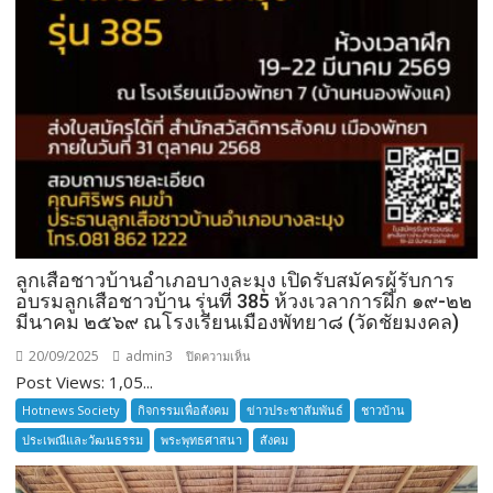
ลูกเสือชาวบ้านอำเภอบางละมุง เปิดรับสมัครผู้รับการ
อบรมลูกเสือชาวบ้าน รุ่นที่ 385 ห้วงเวลาการฝึก ๑๙-๒๒
มีนาคม ๒๕๖๙ ณโรงเรียนเมืองพัทยา๘ (วัดชัยมงคล)
20/09/2025
admin3
บน
ปิดความเห็น
Post Views: 1,05...
ลูก
เสือ
Hotnews Society
กิจกรรมเพื่อสังคม
ข่าวประชาสัมพันธ์
ชาวบ้าน
ชาว
ประเพณีและวัฒนธรรม
พระพุทธศาสนา
สังคม
บ้าน
อำเภอ