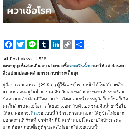
F
T
Li
T
Li
C
S
ac
w
n
u
n
o
h
Post Views:
1,538
e
itt
e
m
k
p
ar
เดชะบุญเห็นก่อนกิน สาวอ่างทองซื้อ
ขนมจีนน้ำยา
มาให้แม่ ก่อนพบ
b
er
bl
e
y
e
สิ่งแปลกปลอมคล้ายกระดาษชำระเต็มถุง
o
r
dI
Li
ผู้สื่อ
ข่าว
รายงานว่า (29 มี.ค.) ผู้ใช้เฟซบุ๊กรายหนึ่งได้โพสต์ภาพสิ่ง
o
n
n
แปลกปลอมอยู่ในน้ำยาขนมจีน ลักษณะคล้ายกระดาษชำระ พร้อม
k
k
ข้อความแจ้งเตือนมีใจความว่า “สังคมสมัยนี้ เศรษฐกิจก็แย่โรคก็เกิด
คนก็กลัวพวกฉวยโอกาสก็เยอะ เจอมากับตัวเอง ขนมจีนน้ำยาซื้อไป
ให้แม่ พอตักจะ
กินเจ
อแบบนี้ ใช้กระดาษแทนปลาให้ดูข้น ไม่อยาก
บอกสถานที่ ร้านที่เขาทำดีๆ ก็มี คนทำแบบนี้ ละอายใจบ้างนะคะ
ฝากเพื่อนๆ ก่อนซื้อดูดีๆ นะคะไม่อยากให้เจอแบบนี้”