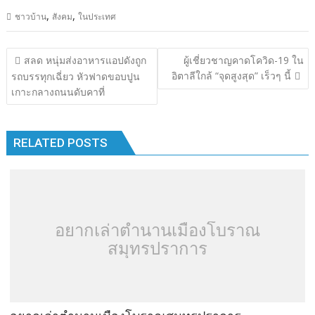
ac
w
n
u
n
o
h
,
,
ชาวบ้าน
สังคม
ในประเทศ
e
itt
e
m
k
p
ar
b
er
bl
e
y
e
แนะแนว
สลด หนุ่มส่งอาหารแอปดังถูก
ผู้เชี่ยวชาญคาดโควิด-19 ใน
o
r
dI
Li
เรื่อง
อิตาลีใกล้ “จุดสูงสุด” เร็วๆ นี้
รถบรรทุกเฉี่ยว หัวฟาดขอบปูน
o
n
n
เกาะกลางถนนดับคาที่
k
k
RELATED POSTS
อยากเล่าตำนานเมืองโบราณ
สมุทรปราการ