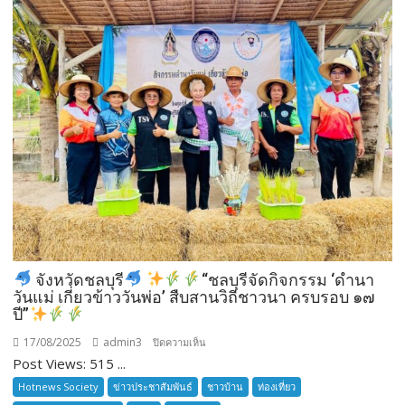
บางละมุง
เปิด
รับ
สมัคร
ผู้รับ
การ
อบรม
ลูก
เสือ
ชาว
บ้าน
รุ่น
ที่
385
จังหวัดชลบุรี
“ชลบุรีจัดกิจกรรม ‘ดำนา
ห้วง
วันแม่ เกี่ยวข้าววันพ่อ’ สืบสานวิถีชาวนา ครบรอบ ๑๗
เวลา
ปี”
การ
17/08/2025
admin3
บน
ปิดความเห็น
ฝึก
Post Views: 515 ...
๑๙-๒๒
จังหวัด
มีนาคม
Hotnews Society
ข่าวประชาสัมพันธ์
ชาวบ้าน
ท่องเที่ยว
ชลบุรี
๒๕๖๙