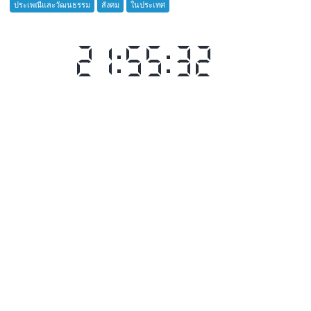
ประเพณีและวัฒนธรรม
สังคม
ในประเทศ
ณ
โรงเรียน
เมือง
พัทยา๘
(วัด
“ชลบุรี
ชัยมงคล)
จัด
กิจกรรม
‘ดำนา
วัน
แม่
เกี่ยว
ข้าว
วัน
พ่อ’
สืบสาน
วิถี
ชาวนา
ครบ
รอบ