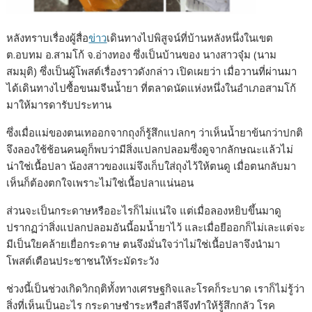
หลังทราบเรื่องผู้สื่อ
ข่าว
เดินทางไปพิสูจน์ที่บ้านหลังหนึ่งในเขต
ต.อบทม อ.สามโก้ จ.อ่างทอง ซึ่งเป็นบ้านของ นางสาวจุ๋ม (นาม
สมมุติ) ซึ่งเป็นผู้โพสต์เรื่องราวดังกล่าว เปิดเผยว่า เมื่อวานที่ผ่านมา
ได้เดินทางไปซื้อขนมจีนน้ำยา ที่ตลาดนัดแห่งหนึ่งในอำเภอสามโก้
มาให้มารดารับประทาน
ซึ่งเมื่อแม่ของตนเทออกจากถุงก็รู้สึกแปลกๆ ว่าเห็นน้ำยาข้นกว่าปกติ
จึงลองใช้ช้อนคนดูก็พบว่ามีสิ่งแปลกปลอมซึ่งดูจากลักษณะแล้วไม่
น่าใช่เนื้อปลา น้องสาวของแม่จึงเก็บใส่ถุงไว้ให้ตนดู เมื่อตนกลับมา
เห็นก็ต้องตกใจเพราะไม่ใช่เนื้อปลาแน่นอน
ส่วนจะเป็นกระดาษหรืออะไรก็ไม่แน่ใจ แต่เมื่อลองหยิบขึ้นมาดู
ปรากฏว่าสิ่งแปลกปลอมอันนี้อมน้ำยาไว้ และเมื่อยีออกก็ไม่เละแต่จะ
มีเป็นใยคล้ายเยื่อกระดาษ ตนจึงมั่นใจว่าไม่ใช่เนื้อปลาจึงนำมา
โพสต์เตือนประชาชนให้ระมัดระวัง
ช่วงนี้เป็นช่วงเกิดวิกฤติทั้งทางเศรษฐกิจและโรคก็ระบาด เราก็ไม่รู้ว่า
สิ่งที่เห็นเป็นอะไร กระดาษชำระหรือสำลีจึงทำให้รู้สึกกลัว โรค