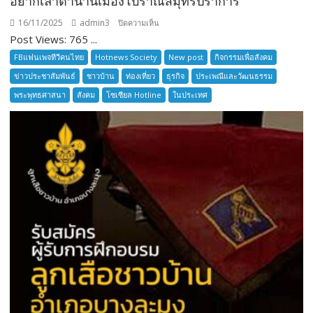
อยากเล่าตำนานเมืองโบราณสมุทรปราการ
16/11/2025
admin3
บน
ปิดความเห็น
Post Views: 765 ...
อยาก
เล่า
FBแฟนเพจทีวีคนไทย
Hotnews Society
New post
กิจกรรมเพื่อสังคม
ตำนาน
ข่าวประชาสัมพันธ์
ชาวบ้าน
ท่องเที่ยว
ธุรกิจ
ประเพณีและวัฒนธรรม
เมือง
พระพุทธศาสนา
สังคม
โซเซียล Hotline
ในประเทศ
โบราณ
สมุทรปราการ