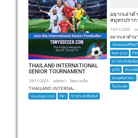
อยากเล่าต
สมุทรปราก
16/11/2025
a
อยากเล่าตำนาน
FBแฟนเพจทีวีคน
New post
กิจ
ข่าวประชาสัมพันธ
THAILAND INTERNATIONAL
ธุรกิจ
ประเพณี
SENIOR TOURNAMENT
พระพุทธศาสนา
29/11/2025
admin1
บน
ปิดความเห็น
ในประเทศ
THAILAND INTERNA...
THAILAND
INTERNATIONAL
Uncategorized
กีฬา
ข่าวประชาสัมพันธ์
SENIOR
TOURNAMENT