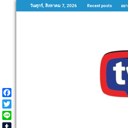
Skip
อยา
วันศุกร์, สิงหาคม 7, 2026
Recent posts
to
content
F
a
T
c
w
L