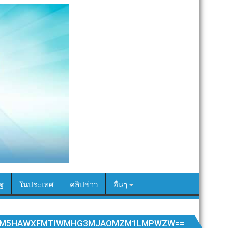
ฐ
ในประเทศ
คลิปข่าว
อื่นๆ
TYM5HAWXFMTIWMHG3MJAOMZM1LMPWZW==