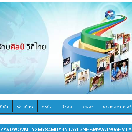
กีฬา
ชาวบ้าน
ธุรกิจ
สังคม
เกษตร
หน่วยงานภาครั
ZLZAVDWQVMTYXMY84MDY3NTAYL3NHBM9VA190AHV