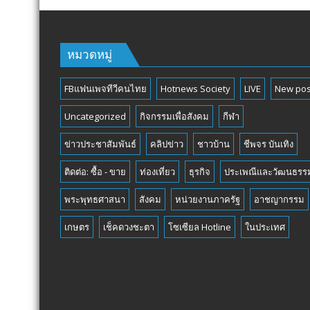
หมวดหมู่
FBแฟนเพจทีวีคนไทย
Hotnews Society
LIVE
New pos
Uncategorized
กิจกรรมเพื่อสังคม
กีฬา
ข่าวประชาสัมพันธ์
คลิปข่าว
ชาวบ้าน
ชีพจร บันเทิง
ติดต่อ: ซื้อ - ขาย
ท่องเที่ยว
ธุรกิจ
ประเพณีและวัฒนธรร
พระพุทธศาสนา
สังคม
หน่วยงานภาครัฐ
อาชญากรรม
เกษตร
เช็คดวงชะตา
โซเซียล Hotline
ในประเทศ