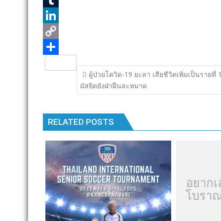
n
n
e
i
i
T
k
b
t
n
u
L
o
t
e
m
i
C
o
e
b
n
o
S
แนะแนว
ผู้ป่วยโควิด-19 ยะลา เสียชีวิตเพิ่มเป็นรายที
k
r
l
k
p
h
เรื่อง
มัสยิดยังฝ่าฝืนละหมาด
r
e
y
a
d
L
r
RELATED POSTS
I
i
e
n
n
k
อยากเ
โบราณ