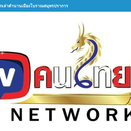
กเล่าตำนานเมืองโบราณสมุทรปราการ