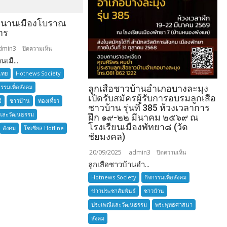
ำนานเมืองโบราณ
าร
dmin3
บน
ปิดความเห็น
เมื...
อยาก
เล่า
ไทย
Hotnews Society
ตำนาน
กรรมเพื่อสังคม
ลูกเสือชาวบ้านอำเภอบางละมุง
เมือง
เปิดรับสมัครผู้รับการอบรมลูกเสือ
์
ชาวบ้าน
ท่องเที่ยว
โบราณ
ชาวบ้าน รุ่นที่ 385 ห้วงเวลาการ
และวัฒนธรรม
สมุทรปราการ
ฝึก ๑๙-๒๒ มีนาคม ๒๕๖๙ ณ
โรงเรียนเมืองพัทยา๘ (วัด
สังคม
โซเซียล Hotline
ชัยมงคล)
20/09/2025
admin3
บน
ปิดความเห็น
ลูกเสือชาวบ้านอำ...
ลูก
เสือ
Hotnews Society
กิจกรรมเพื่อสังคม
ชาว
ข่าวประชาสัมพันธ์
ชาวบ้าน
บ้าน
ประเพณีและวัฒนธรรม
พระพุทธศาสนา
อำเภอ
สังคม
บางละมุง