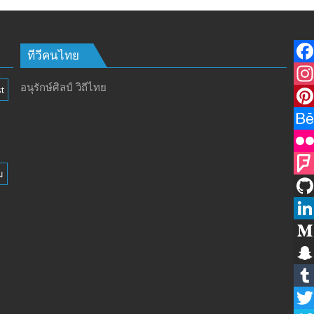
เปิด
รับ
สมัคร
ผู้รับ
ทีวีคนไทย
การ
F
อบรม
อนุรักษ์ศิลป์ วิถีไทย
t
a
I
ลูก
เสือ
c
n
P
ชาว
e
s
i
B
บ้าน
รุ่น
b
t
n
e
F
ม
ที่
o
a
t
h
l
F
385
ห้วง
o
g
e
a
i
o
G
เวลา
k
r
r
n
c
u
i
L
การ
ฝึก
a
e
c
k
r
t
i
M
๑๙-๒๒
m
s
e
r
s
H
n
e
S
มีนาคม
t
q
u
k
d
n
T
๒๕๖๙
ณ