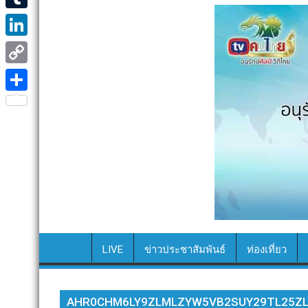
e
i
i
T
b
t
n
u
o
L
t
e
m
o
i
e
C
b
k
n
r
o
S
l
k
p
h
r
e
y
a
d
L
r
I
i
e
n
n
k
LIVE
ข่าวประชาสัมพันธ์
ท่องเที่ยว
AHR0CHM6LY9ZLMLZYW5VB2SUY29TL25