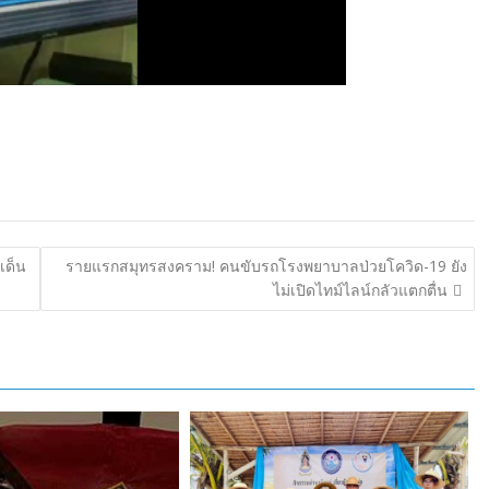
เด็น
รายแรกสมุทรสงคราม! คนขับรถโรงพยาบาลป่วยโควิด-19 ยัง
ไม่เปิดไทม์ไลน์กลัวแตกตื่น