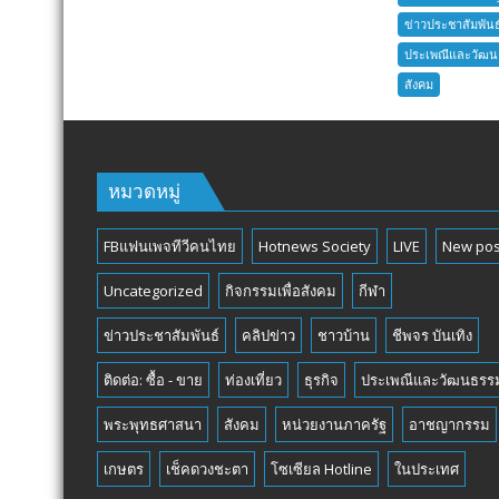
ข่าวประชาสัมพันธ
ประเพณีและวัฒ
สังคม
หมวดหมู่
FBแฟนเพจทีวีคนไทย
Hotnews Society
LIVE
New pos
Uncategorized
กิจกรรมเพื่อสังคม
กีฬา
ข่าวประชาสัมพันธ์
คลิปข่าว
ชาวบ้าน
ชีพจร บันเทิง
ติดต่อ: ซื้อ - ขาย
ท่องเที่ยว
ธุรกิจ
ประเพณีและวัฒนธรร
พระพุทธศาสนา
สังคม
หน่วยงานภาครัฐ
อาชญากรรม
เกษตร
เช็คดวงชะตา
โซเซียล Hotline
ในประเทศ