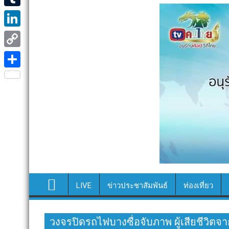
e
i
i
T
b
t
n
u
o
L
t
e
m
o
i
e
C
b
k
n
r
o
S
l
k
p
h
r
e
y
a
d
L
r
I
i
e
n
n
k
LIVE
ข่าวประชาสัมพันธ์
ท่องเที่ยว
วงจรปิดรถไฟบางซื่อจับภาพ ผู้เสียชีวิตจา