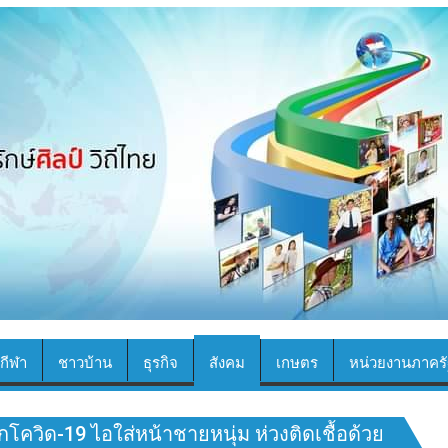
กีฬา
ชาวบ้าน
ธุรกิจ
สังคม
เกษตร
หน่วยงานภาครั
กโควิด-19 ไอใส่หน้าชายหนุ่ม ห่วงติดเชื้อด้วย