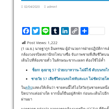
02/04/2020
admin1
F
T
Li
T
Li
C
S
ac
w
n
u
n
o
h
Post Views:
1,222
e
itt
e
m
k
p
ar
(1 เม.ย.) นายฐากูร อินทรชม ผู้อำนวยการฝ่ายปฏิบัติก
b
er
bl
e
y
e
กล้องวงจรปิดสถานีรถไฟบางซื่อ จับภาพชายที่เสียชีวิต
o
r
dI
Li
เดินไปที่ห้องขายตั๋ว ในลักษณะขากะเผลก ต้องใช้ไม้ค้ำ
o
n
n
ช็อก! ลุงอายุ 57 ป่วยเบาหวาน-ไม่มีไข้ ดับบนรถไ
k
k
ชายวัย 57 เสียชีวิตบนรถไฟทับสะแก ไม่ชัดป่วยโค
ใน
คลิป
แสดงให้เห็นว่า ชายคนนี้ได้ไอใส่วัยรุ่นชายคนหนึ่งซ
ปิดปากแต่อย่างใด จากนั้นก็ยืนอยู่สักพัก ก่อนจะเดินไปอีกยัง
ผ่านมา
นายฐากูร กล่าวว่า จากการดูกล้องวงจรปิด (CCTV) ที่ติดตั้ง