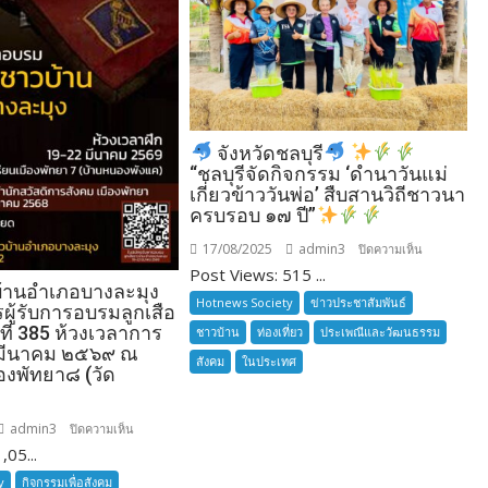
จังหวัดชลบุรี
“ชลบุรีจัดกิจกรรม ‘ดำนาวันแม่
เกี่ยวข้าววันพ่อ’ สืบสานวิถีชาวนา
ครบรอบ ๑๗ ปี”
17/08/2025
admin3
บน
ปิดความเห็น
Post Views: 515 ...
บ้านอำเภอบางละมุง
จังหวัด
Hotnews Society
ข่าวประชาสัมพันธ์
รผู้รับการอบรมลูกเสือ
ชลบุรี
นที่ 385 ห้วงเวลาการ
ชาวบ้าน
ท่องเที่ยว
ประเพณีและวัฒนธรรม
 มีนาคม ๒๕๖๙ ณ
สังคม
ในประเทศ
องพัทยา๘ (วัด
admin3
บน
ปิดความเห็น
,05...
ลูก
“ชลบุรี
เสือ
y
กิจกรรมเพื่อสังคม
จัด