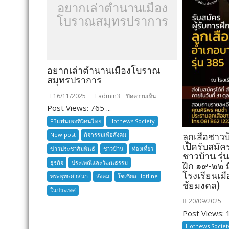
อยากเล่าตำนานเมือง
โบราณสมุทรปราการ
อยากเล่าตำนานเมืองโบราณ
สมุทรปราการ
16/11/2025
admin3
บน
ปิดความเห็น
Post Views: 765 ...
อยาก
เล่า
FBแฟนเพจทีวีคนไทย
Hotnews Society
ตำนาน
New post
กิจกรรมเพื่อสังคม
ลูกเสือชาว
เมือง
เปิดรับสมัค
ข่าวประชาสัมพันธ์
ชาวบ้าน
ท่องเที่ยว
โบราณ
ชาวบ้าน รุ่
ธุรกิจ
ประเพณีและวัฒนธรรม
สมุทรปราการ
ฝึก ๑๙-๒๒
โรงเรียนเมื
พระพุทธศาสนา
สังคม
โซเซียล Hotline
ชัยมงคล)
ในประเทศ
20/09/2025
Post Views: 1
Hotnews Societ