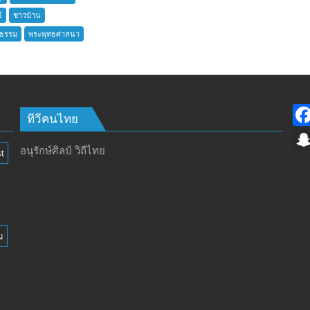
ชาว
กิจกรรม
์
ชาวบ้าน
บ้าน
‘ดำนา
นธรรม
พระพุทธศาสนา
อำเภอ
วัน
บางละมุง
แม่
เปิด
เกี่ยว
รับ
ข้าว
สมัคร
วัน
ผู้รับ
ทีวีคนไทย
พ่อ’
การ
สืบสาน
อบรม
อนุรักษ์ศิลป์ วิถีไทย
วิถี
t
ลูก
ชาวนา
เสือ
ครบ
ชาว
รอบ
บ้าน
๑๗
รุ่น
ปี”
ม
ที่
385
ห้วง
เวลา
การ