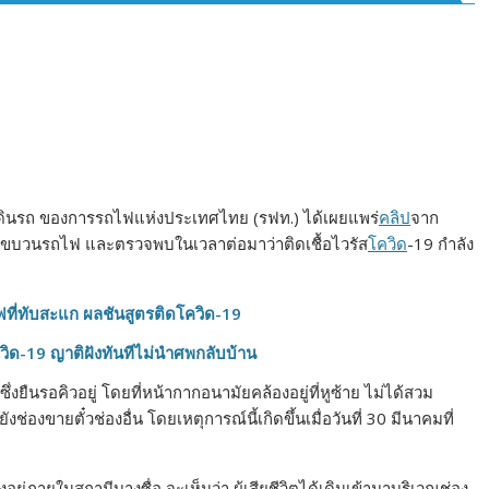
ารเดินรถ ของการรถไฟแห่งประเทศไทย (รฟท.) ได้เผยแพร่
คลิป
จาก
บนขบวนรถไฟ และตรวจพบในเวลาต่อมาว่าติดเชื้อไวรัส
โควิด
-19 กำลัง
ฟที่ทับสะแก ผลชันสูตรติดโควิด-19
วิด-19 ญาติฝังทันทีไม่นำศพกลับบ้าน
ึ่งยืนรอคิวอยู่ โดยที่หน้ากากอนามัยคล้องอยู่ที่หูซ้าย ไม่ได้สวม
ช่องขายตั๋วช่องอื่น โดยเหตุการณ์นี้เกิดขึ้นเมื่อวันที่ 30 มีนาคมที่
อยู่ภายในสถานีบางซื่อ จะเห็นว่า ผู้เสียชีวิตได้เดินเข้ามาบริเวณช่อง