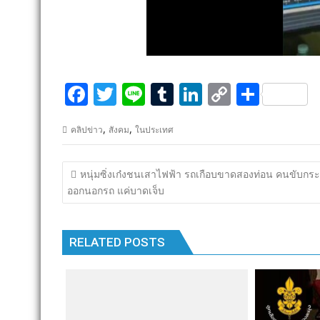
F
T
Li
T
Li
C
S
ac
w
n
u
n
o
h
,
,
คลิปข่าว
สังคม
ในประเทศ
e
itt
e
m
k
p
ar
b
er
bl
e
y
e
แนะแนว
หนุ่มซิ่งเก๋งชนเสาไฟฟ้า รถเกือบขาดสองท่อน คนขับกระ
o
r
dI
Li
เรื่อง
ออกนอกรถ แค่บาดเจ็บ
o
n
n
k
k
RELATED POSTS