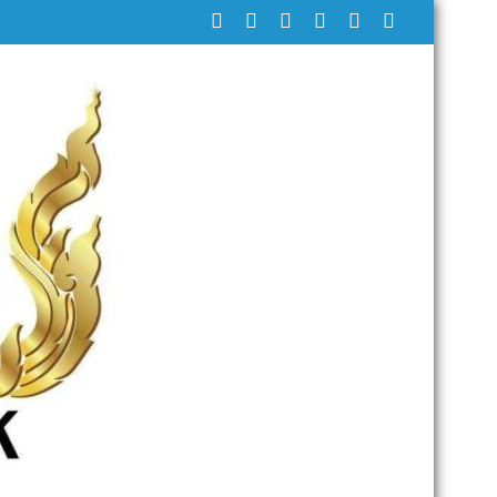
รุ่นที่ 385 ห้วงเวลาการฝึก ๑๙-๒๒ มีนาคม ๒๕๖๙ ณโรงเรียนเมืองพัทยา๘ (ว