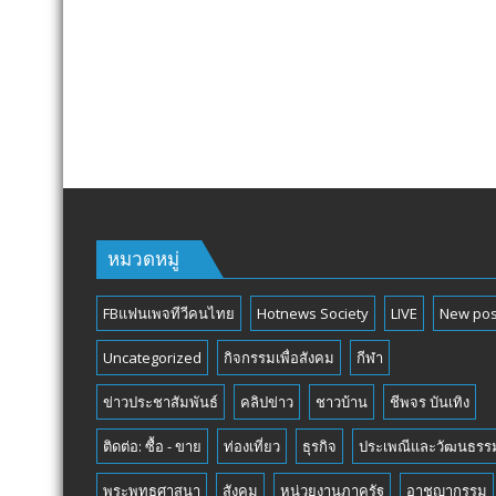
หมวดหมู่
FBแฟนเพจทีวีคนไทย
Hotnews Society
LIVE
New pos
Uncategorized
กิจกรรมเพื่อสังคม
กีฬา
ข่าวประชาสัมพันธ์
คลิปข่าว
ชาวบ้าน
ชีพจร บันเทิง
ติดต่อ: ซื้อ - ขาย
ท่องเที่ยว
ธุรกิจ
ประเพณีและวัฒนธรร
พระพุทธศาสนา
สังคม
หน่วยงานภาครัฐ
อาชญากรรม