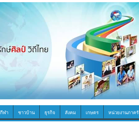
กีฬา
ชาวบ้าน
ธุรกิจ
สังคม
เกษตร
หน่วยงานภาครั