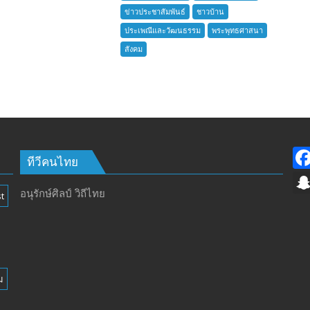
ชาว
ข่าวประชาสัมพันธ์
ชาวบ้าน
บ้าน
ประเพณีและวัฒนธรรม
พระพุทธศาสนา
อำเภอ
สังคม
บางละมุง
เปิด
รับ
สมัคร
ผู้รับ
การ
อบรม
ลูก
ทีวีคนไทย
เสือ
ชาว
อนุรักษ์ศิลป์ วิถีไทย
t
บ้าน
รุ่น
ที่
385
ห้วง
ม
เวลา
การ
ฝึก