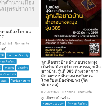
ล่าตำนานเมือง
สมุทรปราการ
ำนานเมืองโบราณ
าร
admin3
บน
ปิดความเห็น
เมื...
อยาก
เล่า
ไทย
Hotnews Society
ตำนาน
กรรมเพื่อสังคม
ลูกเสือชาวบ้านอำเภอบางละมุง
เมือง
เปิดรับสมัครผู้รับการอบรมลูกเสือ
์
ชาวบ้าน
ท่องเที่ยว
โบราณ
ชาวบ้าน รุ่นที่ 385 ห้วงเวลาการ
และวัฒนธรรม
สมุทรปราการ
ฝึก ๑๙-๒๒ มีนาคม ๒๕๖๙ ณ
โรงเรียนเมืองพัทยา๘ (วัด
สังคม
โซเซียล Hotline
ชัยมงคล)
20/09/2025
admin3
บน
ปิดความเห็น
ลูกเสือชาวบ้านอำ...
ลูก
เสือ
Hotnews Society
กิจกรรมเพื่อสังคม