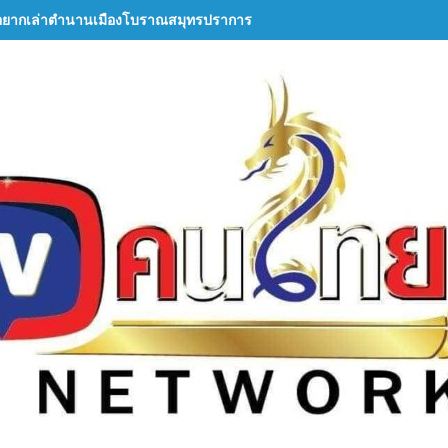
อยากเล่าตำนานเมืองโบราณสมุทรปราการ