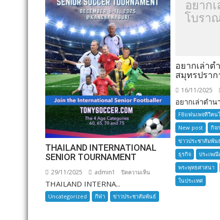
อยากเ
โบราณ
อยากเล่าต
สมุทรปราก
16/11/2025
อยากเล่าตำนาน
FBแฟนเพจทีวีคน
New post
กิจ
ข่าวประชาสัมพันธ
THAILAND INTERNATIONAL
ธุรกิจ
ประเพณี
SENIOR TOURNAMENT
พระพุทธศาสนา
29/11/2025
admin1
บน
ปิดความเห็น
ในประเทศ
THAILAND INTERNA...
THAILAND
INTERNATIONAL
Uncategorized
กีฬา
ข่าวประชาสัมพันธ์
SENIOR
TOURNAMENT