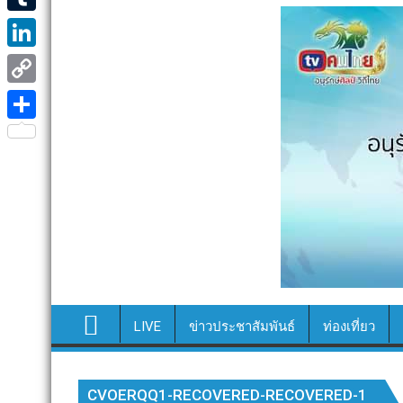
e
i
i
T
b
t
n
u
o
L
t
e
m
o
i
e
C
b
k
n
r
o
S
l
k
p
h
r
e
y
a
d
L
r
I
i
e
n
n
k
LIVE
ข่าวประชาสัมพันธ์
ท่องเที่ยว
CVOERQQ1-RECOVERED-RECOVERED-1