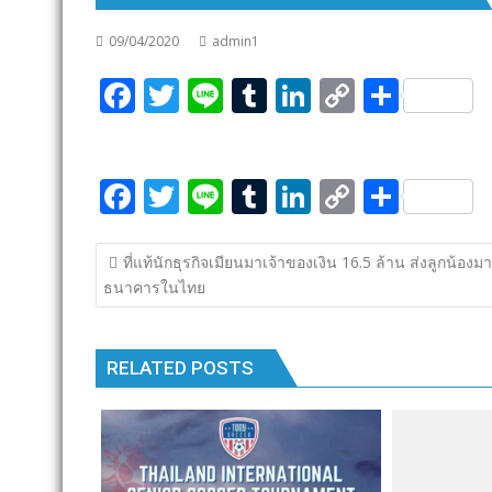
09/04/2020
admin1
F
T
Li
T
Li
C
S
ac
w
n
u
n
o
h
e
itt
e
m
k
p
ar
F
T
Li
T
Li
C
S
b
er
bl
e
y
e
ac
w
n
u
n
o
h
o
r
dI
Li
แนะแนว
e
itt
e
m
k
p
ar
o
n
n
ที่แท้นักธุรกิจเมียนมาเจ้าของเงิน 16.5 ล้าน ส่งลูกน้องม
เรื่อง
ธนาคารในไทย
b
er
bl
e
y
e
k
k
o
r
dI
Li
o
n
n
RELATED POSTS
k
k