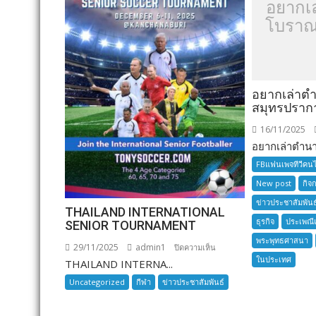
อยากเ
โบราณ
อยากเล่าต
สมุทรปราก
16/11/2025
อยากเล่าตำนาน
FBแฟนเพจทีวีคน
New post
กิจ
ข่าวประชาสัมพันธ
THAILAND INTERNATIONAL
ธุรกิจ
ประเพณี
SENIOR TOURNAMENT
พระพุทธศาสนา
29/11/2025
admin1
บน
ปิดความเห็น
ในประเทศ
THAILAND INTERNA...
THAILAND
INTERNATIONAL
Uncategorized
กีฬา
ข่าวประชาสัมพันธ์
SENIOR
TOURNAMENT