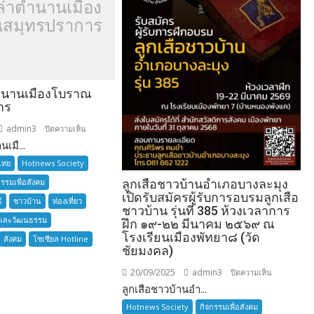
ล่าตำนานเมือง
สมุทรปราการ
ำนานเมืองโบราณ
าร
admin3
บน
ปิดความเห็น
เมื...
อยาก
เล่า
ไทย
Hotnews Society
ตำนาน
กรรมเพื่อสังคม
ลูกเสือชาวบ้านอำเภอบางละมุง
เมือง
เปิดรับสมัครผู้รับการอบรมลูกเสือ
์
ชาวบ้าน
ท่องเที่ยว
โบราณ
ชาวบ้าน รุ่นที่ 385 ห้วงเวลาการ
และวัฒนธรรม
สมุทรปราการ
ฝึก ๑๙-๒๒ มีนาคม ๒๕๖๙ ณ
โรงเรียนเมืองพัทยา๘ (วัด
สังคม
โซเซียล Hotline
ชัยมงคล)
20/09/2025
admin3
บน
ปิดความเห็น
ลูกเสือชาวบ้านอำ...
ลูก
เสือ
Hotnews Society
กิจกรรมเพื่อสังคม