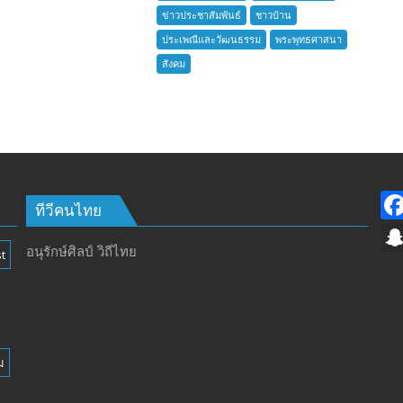
ชาว
ข่าวประชาสัมพันธ์
ชาวบ้าน
บ้าน
ประเพณีและวัฒนธรรม
พระพุทธศาสนา
อำเภอ
สังคม
บางละมุง
เปิด
รับ
สมัคร
ผู้รับ
การ
อบรม
ลูก
ทีวีคนไทย
เสือ
ชาว
อนุรักษ์ศิลป์ วิถีไทย
t
บ้าน
รุ่น
ที่
385
ห้วง
ม
เวลา
การ
ฝึก