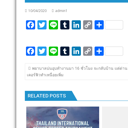
10/04/2020
admin1
F
T
Li
T
Li
C
S
ac
w
n
u
n
o
h
e
itt
e
m
k
p
ar
F
T
Li
T
Li
C
S
b
er
bl
e
y
e
ac
w
n
u
n
o
h
o
r
dI
Li
แนะแนว
e
itt
e
m
k
p
ar
o
n
n
พยาบาลบ่นอุบทำงานมา 16 ชั่วโมง จะกลับบ้าน แต่ด่าน
เรื่อง
เคอร์ฟิวทำเหนื่อยเพิ่ม
b
er
bl
e
y
e
k
k
o
r
dI
Li
o
n
n
RELATED POSTS
k
k