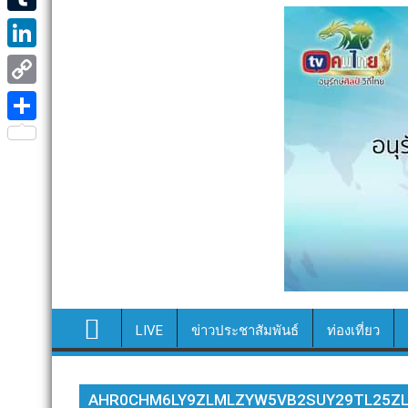
e
i
i
T
b
t
n
u
o
L
t
e
m
o
i
e
C
b
k
n
r
o
S
l
k
p
h
r
e
y
a
d
L
r
I
i
e
n
n
k
LIVE
ข่าวประชาสัมพันธ์
ท่องเที่ยว
AHR0CHM6LY9ZLMLZYW5VB2SUY29TL25Z