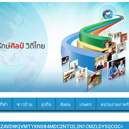
กีฬา
ชาวบ้าน
ธุรกิจ
สังคม
เกษตร
หน่วยงานภาครั
LZAVDWQVMTYXNS84MDC2NTI2L2N1CMZLDY5QCGC=