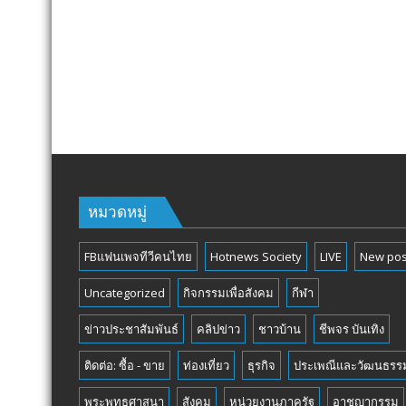
หมวดหมู่
FBแฟนเพจทีวีคนไทย
Hotnews Society
LIVE
New pos
Uncategorized
กิจกรรมเพื่อสังคม
กีฬา
ข่าวประชาสัมพันธ์
คลิปข่าว
ชาวบ้าน
ชีพจร บันเทิง
ติดต่อ: ซื้อ - ขาย
ท่องเที่ยว
ธุรกิจ
ประเพณีและวัฒนธรร
พระพุทธศาสนา
สังคม
หน่วยงานภาครัฐ
อาชญากรรม