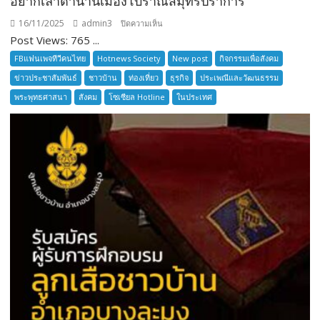
อยากเล่าตำนานเมืองโบราณสมุทรปราการ
16/11/2025
admin3
บน
ปิดความเห็น
Post Views: 765 ...
อยาก
เล่า
FBแฟนเพจทีวีคนไทย
Hotnews Society
New post
กิจกรรมเพื่อสังคม
ตำนาน
ข่าวประชาสัมพันธ์
ชาวบ้าน
ท่องเที่ยว
ธุรกิจ
ประเพณีและวัฒนธรรม
เมือง
พระพุทธศาสนา
สังคม
โซเซียล Hotline
ในประเทศ
โบราณ
สมุทรปราการ