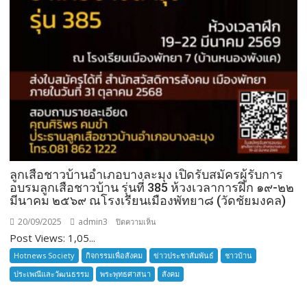
ลูกเสือชาวบ้านอำเภอบางละมุง เปิดรับสมัครผู้รับการ
อบรมลูกเสือชาวบ้าน รุ่นที่ 385 ห้วงเวลาการฝึก ๑๙-๒๒
มีนาคม ๒๕๖๙ ณโรงเรียนเมืองพัทยา๘ (วัดชัยมงคล)
20/09/2025
admin3
บน
ปิดความเห็น
Post Views: 1,05...
ลูก
เสือ
Hotnews Society
กิจกรรมเพื่อสังคม
ข่าวประชาสัมพันธ์
ชาวบ้าน
ชาว
ประเพณีและวัฒนธรรม
พระพุทธศาสนา
สังคม
บ้าน
อำเภอ