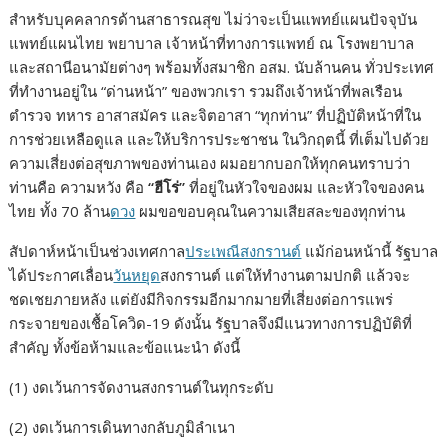
สำหรับบุคคลากรด้านสาธารณสุข ไม่ว่าจะเป็นแพทย์แผนปัจจุบัน
แพทย์แผนไทย พยาบาล เจ้าหน้าที่ทางการแพทย์ ณ โรงพยาบาล
และสถานีอนามัยต่างๆ พร้อมทั้งสมาชิก อสม. นับล้านคน ทั่วประเทศ
ที่ทำงานอยู่ใน “ด่านหน้า” ของพวกเรา รวมถึงเจ้าหน้าที่พลเรือน
ตำรวจ ทหาร อาสาสมัคร และจิตอาสา “ทุกท่าน” ที่ปฏิบัติหน้าที่ใน
การช่วยเหลือดูแล และให้บริการประชาชน ในวิกฤตนี้ ที่เต็มไปด้วย
ความเสี่ยงต่อสุขภาพของท่านเอง ผมอยากบอกให้ทุกคนทราบว่า
ท่านคือ ความหวัง คือ
“ฮีโร่”
ที่อยู่ในหัวใจของผม และหัวใจของคน
ไทย ทั้ง 70 ล้าน
ดวง
ผมขอขอบคุณในความเสียสละของทุกท่าน
สัปดาห์หน้าเป็นช่วงเทศกาล
ประเพณีสงกรานต์
แม้ก่อนหน้านี้ รัฐบาล
ได้ประกาศเลื่อน
วันหยุด
สงกรานต์ แต่ให้ทำงานตามปกติ แล้วจะ
ชดเชยภายหลัง แต่ยังมีกิจกรรมอีกมากมายที่เสี่ยงต่อการแพร่
กระจายของเชื้อโควิด-19 ดังนั้น รัฐบาลจึงมีแนวทางการปฏิบัติที่
สำคัญ ทั้งข้อห้ามและข้อแนะนำ ดังนี้
(1) งดเว้นการจัดงานสงกรานต์ในทุกระดับ
(2) งดเว้นการเดินทางกลับภูมิลำเนา