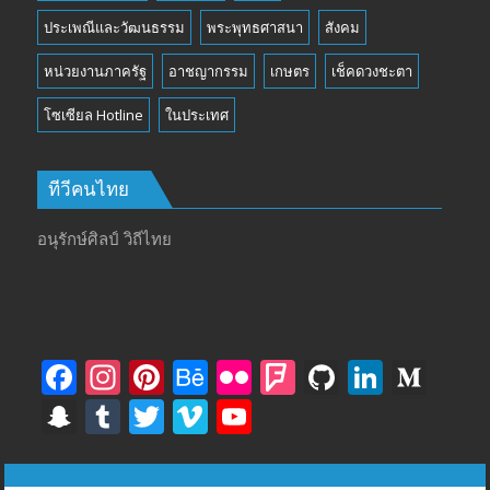
ประเพณีและวัฒนธรรม
พระพุทธศาสนา
สังคม
หน่วยงานภาครัฐ
อาชญากรรม
เกษตร
เช็คดวงชะตา
โซเซียล Hotline
ในประเทศ
ทีวีคนไทย
อนุรักษ์ศิลป์ วิถีไทย
F
In
Pi
B
Fli
F
Gi
Li
M
ac
st
nt
e
ck
o
t
n
e
S
T
T
Vi
Y
e
a
er
h
r
u
H
k
di
n
u
w
m
o
b
gr
e
a
rs
u
e
u
a
m
itt
e
u