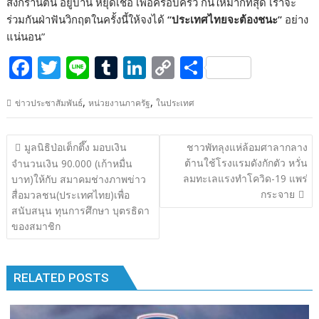
สงกรานต์นี้ อยู่บ้าน หยุดเชื้อ เพื่อครอบครัว กันให้มากที่สุด เราจะ
ร่วมกันฝ่าฟันวิกฤตในครั้งนี้ให้จงได้
“ประเทศไทยจะต้องชนะ”
อย่าง
แน่นอน”
F
T
Li
T
Li
C
S
ac
w
n
u
n
o
h
,
,
ข่าวประชาสัมพันธ์
หน่วยงานภาครัฐ
ในประเทศ
e
itt
e
m
k
p
ar
b
er
bl
e
y
e
แนะแนว
มูลนิธิป่อเต็กตึ๊ง มอบเงิน
ชาวพัทลุงแห่ล้อมศาลากลาง
o
r
dI
Li
เรื่อง
ต้านใช้โรงแรมดังกักตัว หวั่น
จำนวนเงิน 90.000 (เก้าหมื่น
o
n
n
ลมทะเลแรงทำโควิด-19 แพร่
บาท)ให้กับ สมาคมช่างภาพข่าว
กระจาย
สื่อมวลชน(ประเทศไทย)เพื่อ
k
k
สนับสนุน ทุนการศึกษา บุตรธิดา
ของสมาชิก
RELATED POSTS