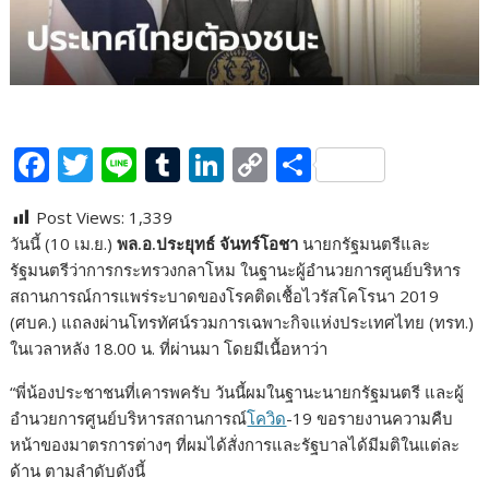
F
T
Li
T
Li
C
S
ac
w
n
u
n
o
h
Post Views:
1,339
e
itt
e
m
k
p
ar
วันนี้ (10 เม.ย.)
พล.อ.ประยุทธ์ จันทร์โอชา
นายกรัฐมนตรีและ
b
er
bl
e
y
e
รัฐมนตรีว่าการกระทรวงกลาโหม ในฐานะผู้อำนวยการศูนย์บริหาร
o
r
dI
Li
สถานการณ์การแพร่ระบาดของโรคติดเชื้อไวรัสโคโรนา 2019
(ศบค.) แถลงผ่านโทรทัศน์รวมการเฉพาะกิจแห่งประเทศไทย (ทรท.)
o
n
n
ในเวลาหลัง 18.00 น. ที่ผ่านมา โดยมีเนื้อหาว่า
k
k
“พี่น้องประชาชนที่เคารพครับ วันนี้ผมในฐานะนายกรัฐมนตรี และผู้
อำนวยการศูนย์บริหารสถานการณ์
โควิด
-19 ขอรายงานความคืบ
หน้าของมาตรการต่างๆ ที่ผมได้สั่งการและรัฐบาลได้มีมติในแต่ละ
ด้าน ตามลำดับดังนี้