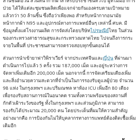
ล้านชิ้นต่อวัน ส่วนหน้ากากผ้าสำหรับประชาชนทั่วไป ผู้ที่ไม่มีอาการ
ป่วย ได้ให้แต่ละชุมชนผลิตเพื่อแจกจ่ายกันเองครบตามเป้าหมาย
แล้วกว่า 50 ล้านชิ้น ซึ่งถือว่าเพียงพอ สำหรับหน้ากากอนามัย
หน้ากากผ้า N95 และอุปกรณ์ทางการแพทย์อื่นๆ เหล่านี้ ศบค. มี
ข้อมูลตั้งแต่โรงงานผลิต การจัดส่งโดยบริษัท
ไปรษณีย์
ไทย ในส่วน
ของกระทรวงสาธารณสุขและกระทรวงมหาดไทย ไปจนถึงการกระ
จายในพื้นที่ ประชาชนสามารถตรวจสอบทุกขั้นตอนได้
ส่วนการนำเข้ายาฟาวิพิราเวียร์ จากประเทศจีนและ
ญี่ปุ่น
ที่ผ่านมา
ดำเนินการไปแล้ว 5 ครั้ง รวม 187,000 เม็ด และอยู่ระหว่างการ
จัดหาเพิ่มเติมอีก 200,000 เม็ด นอกจากนี้ การจัดเตรียมเตียงเพิ่ม
และสิ่งอำนวยความสะดวกที่จำเป็นในการรองรับดูแลผู้ป่วย จำนวน
98 แห่ง ในกรุงเทพฯ และปริมณฑล หาห้อง ICU เพิ่มอีก 80 เตียง
เพื่อรองรับสถานการณ์ในอนาคต รวมทั้งความพร้อมของสถานที่
กักตัวเฝ้าระวังของรัฐ ทั้งในกรุงเทพฯ และส่วนภูมิภาค สามารถ
รองรับได้ประมาณ 20,000 คน โดยประเด็นที่ผมให้ความสำคัญ
อย่างมากคือ การป้องกันไม่ให้บุคลากรทางการแพทย์ต้องติดเชื้อเพิ่ม
เติมอีก