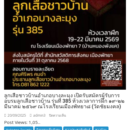
ลูกเสือชาวบ้านอำเภอบางละมุง เปิดรับสมัครผู้รับการ
อบรมลูกเสือชาวบ้าน รุ่นที่ 385 ห้วงเวลาการฝึก ๑๙-๒๒
มีนาคม ๒๕๖๙ ณโรงเรียนเมืองพัทยา๘ (วัดชัยมงคล)
20/09/2025
admin3
บน
ปิดความเห็น
Post Views: 1,05...
ลูก
เสือ
Hotnews Society
กิจกรรมเพื่อสังคม
ข่าวประชาสัมพันธ์
ชาวบ้าน