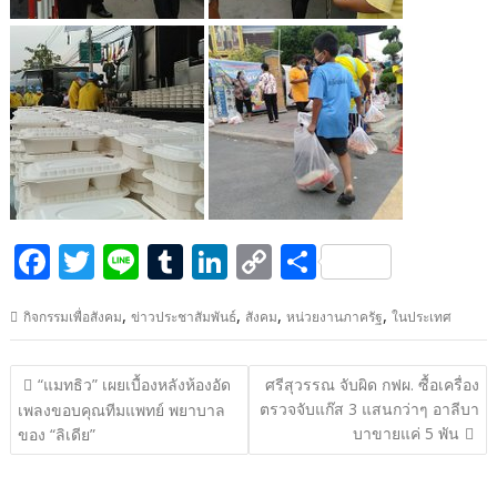
F
T
Li
T
Li
C
S
ac
w
n
u
n
o
h
,
,
,
,
กิจกรรมเพื่อสังคม
ข่าวประชาสัมพันธ์
สังคม
หน่วยงานภาครัฐ
ในประเทศ
e
itt
e
m
k
p
ar
b
er
bl
e
y
e
แนะแนว
“แมทธิว” เผยเบื้องหลังห้องอัด
ศรีสุวรรณ จับผิด กฟผ. ซื้อเครื่อง
o
r
dI
Li
เรื่อง
ตรวจจับแก๊ส 3 แสนกว่าๆ อาลีบา
เพลงขอบคุณทีมแพทย์ พยาบาล
o
n
n
บาขายแค่ 5 พัน
ของ “ลิเดีย”
k
k