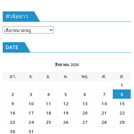
ฝึก
๑๙-๒๒
มีนาคม
หัวข้อข่าว
๒๕๖๙
ณ
หัวข้อ
โรงเรียน
ข่าว
เมือง
DATE
พัทยา๘
(วัด
ชัยมงคล)
สิงหาคม 2026
อา.
จ.
อ.
พ.
พฤ.
ศ.
ส.
1
2
3
4
5
6
7
8
9
10
11
12
13
14
15
16
17
18
19
20
21
22
23
24
25
26
27
28
29
30
31