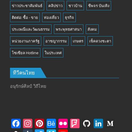
ข่าวประชาสัมพันธ์
คลิปข่าว
ชาวบ้าน
ชีพจร บันเทิง
ติดต่อ: ซื้อ - ขาย
ท่องเที่ยว
ธุรกิจ
ประเพณีและวัฒนธรรม
พระพุทธศาสนา
สังคม
หน่วยงานภาครัฐ
อาชญากรรม
เกษตร
เช็คดวงชะตา
โซเซียล Hotline
ในประเทศ
ทีวีคนไทย
อนุรักษ์ศิลป์ วิถีไทย
F
In
Pi
B
Fli
F
Gi
Li
M