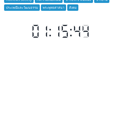
ชาว
ประเพณีและวัฒนธรรม
พระพุทธศาสนา
สังคม
บ้าน
อำเภอ
บางละมุง
เปิด
รับ
สมัคร
ผู้รับ
การ
อบรม
ลูก
เสือ
ชาว
บ้าน
รุ่น
ที่
385
ห้วง
เวลา
การ