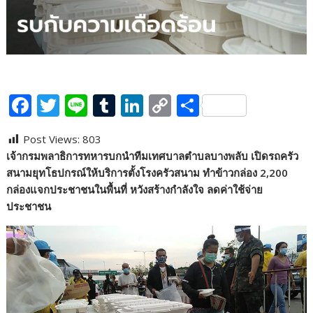
F
T
Li
T
Li
C
S
ac
w
n
u
n
o
h
Post Views:
803
e
itt
e
m
k
p
ar
เจ้ากรมพลาธิการทหารบกนำทีมเทศบาลตำบลบางพลับ เปิดรถครัว
b
er
bl
e
y
e
สนามยุทโธปกรณ์ให้บริการตั้งโรงครัวสนาม ทำข้าวกล่อง 2,200
o
r
dI
Li
กล่องแจกประชาชนในพื้นที่ หวังสร้างกำลังใจ ลดค่าใช้จ่าย
ประชาชน
o
n
n
k
k