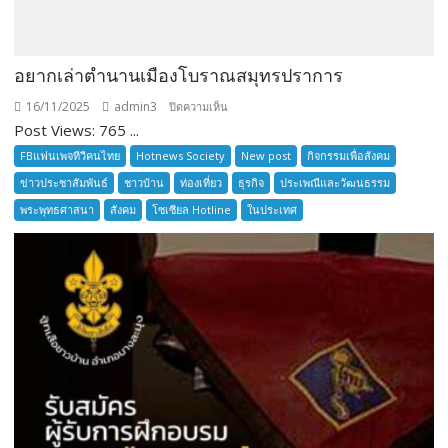
อยากเล่าตำนานเมืองโบราณสมุทรปราการ
16/11/2025
admin3
บน
ปิดความเห็น
Post Views: 765 ...
อยาก
เล่า
FBแฟนเพจทีวีคนไทย
Hotnews Society
New post
กิจกรรมเพื่อสังคม
ตำนาน
ข่าวประชาสัมพันธ์
ชาวบ้าน
ท่องเที่ยว
ธุรกิจ
ประเพณีและวัฒนธรรม
เมือง
พระพุทธศาสนา
สังคม
โซเซียล Hotline
ในประเทศ
โบราณ
สมุทรปราการ