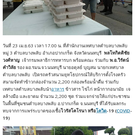
วันที่ 23 เม.ย.63 เวลา 17.00 น. ที่สำนักงานเทศบาลตำบลบางพลับ
หมู่ 3 ตำบลบางพลับ อำเภอปากเกร็ด จังหวัดนนทบุรี
พลโทกิตติชัย
วงศ์หาญ
เจ้ากรมพลาธิการทหารบก พร้อมคณะ ร่วมกับ
พ.อ.วิรัตน์
คำวิลัย
รอง ผอ.รมน.จว.นนทบุรี นายอดุลย์ บุญสม นายกเทศบาล
ตำบลบางพลับ เปิดรถครัวสนามยุทโธปกรณ์ให้บริการตั้งโรงครัว
สนามจัดทำข้าวกล่องจำนวน 2,200 กล่องพร้อมน้ำดื่ม ร่วมกับ
เทศบาลตำบลบางพลับนำ
อาหาร
ข้าวสาร ไข่ไก่ หน้ากากอนามัย เจ
ลล้างมือ และยาดม จำนวน 2,200 ชุด ร่วมแจกจ่ายให้แก่ประชาชน
ในพื้นที่ชุมชนตำบลบางพลับ อ.ปากเกร็ด จ.นนทบุรี ที่ได้รับผลกระ
ทบจากการแพร่ระบาดของเชื้อ
ไวรัสโคโรนา หรือ
โควิด
-19 (
COVID
-
19)