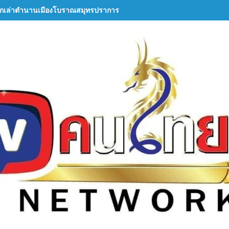
กเล่าตำนานเมืองโบราณสมุทรปราการ