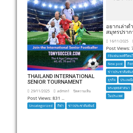
อยากเล่าต
สมุทรปราก
16/11/2025
Post Views: 7
FBแฟนเพจทีวีคน
New post
กิจ
ข่าวประชาสัมพันธ
THAILAND INTERNATIONAL
ธุรกิจ
ประเพณี
SENIOR TOURNAMENT
พระพุทธศาสนา
29/11/2025
admin1
บน
ปิดความเห็น
ในประเทศ
Post Views: 831 ...
THAILAND
INTERNATIONAL
Uncategorized
กีฬา
ข่าวประชาสัมพันธ์
SENIOR
TOURNAMENT