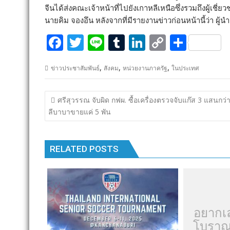
จีนได้ส่งคณะเจ้าหน้าที่ไปยังเกาหลีเหนือซึ่งรวมถึงผู้
นายคิม จองอึน หลังจากที่มีรายงานข่าวก่อนหน้านี้ว่า ผู้
F
T
Li
T
Li
C
S
ac
w
n
u
n
o
h
,
,
,
ข่าวประชาสัมพันธ์
สังคม
หน่วยงานภาครัฐ
ในประเทศ
e
itt
e
m
k
p
ar
b
er
bl
e
y
e
แนะแนว
ศรีสุวรรณ จับผิด กฟผ. ซื้อเครื่องตรวจจับแก๊ส 3 แสนกว่
o
r
dI
Li
เรื่อง
ลีบาบาขายแค่ 5 พัน
o
n
n
k
k
RELATED POSTS
อยากเ
โบราณ