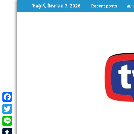
Skip
อยา
วันศุกร์, สิงหาคม 7, 2026
Recent posts
to
content
F
a
T
c
w
L