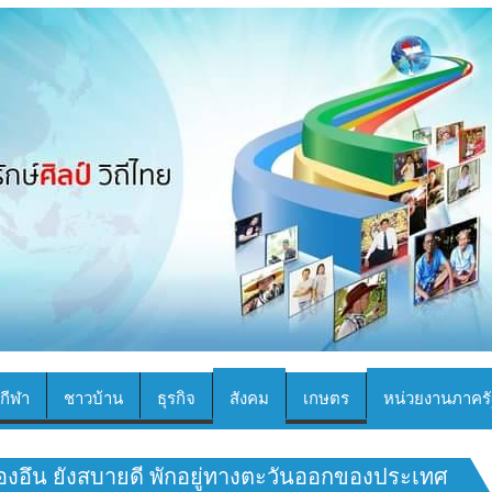
กีฬา
ชาวบ้าน
ธุรกิจ
สังคม
เกษตร
หน่วยงานภาครั
จองอึน ยังสบายดี พักอยู่ทางตะวันออกของประเทศ