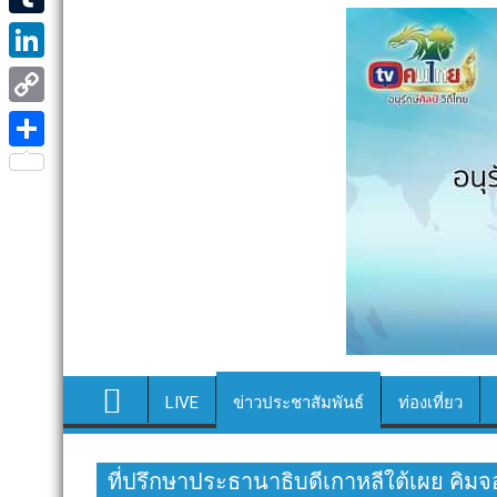
e
i
i
T
b
t
n
u
o
L
t
e
m
o
i
e
C
b
k
n
r
o
S
l
k
p
h
r
e
y
a
d
L
r
I
i
e
n
n
k
LIVE
ข่าวประชาสัมพันธ์
ท่องเที่ยว
ที่ปรึกษาประธานาธิบดีเกาหลีใต้เผย คิม