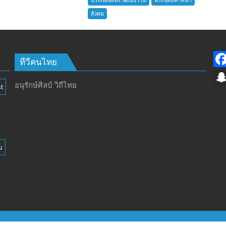
อำเภอ
สังคม
บางละมุง
เปิด
รับ
สมัคร
ผู้รับ
ทีวีคนไทย
การ
อบรม
อนุรักษ์ศิลป์ วิถีไทย
t
ลูก
เสือ
ชาว
บ้าน
รุ่น
ม
ที่
385
ห้วง
เวลา
การ
ฝึก
๑๙-๒๒
มีนาคม