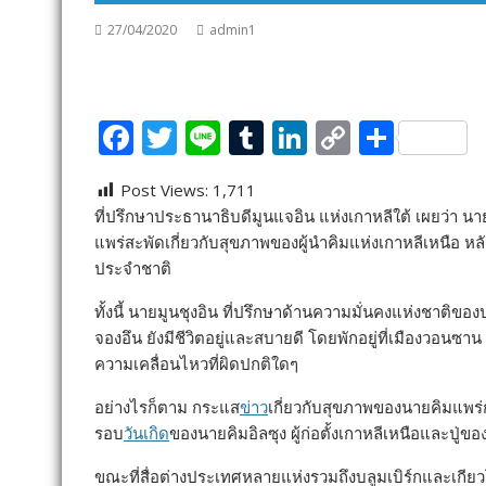
27/04/2020
admin1
F
T
Li
T
Li
C
S
ac
w
n
u
n
o
h
Post Views:
1,711
e
itt
e
m
k
p
ar
ที่ปรึกษาประธานาธิบดีมูนแจอิน แห่งเกาหลีใต้ เผยว่า นา
b
er
bl
e
y
e
แพร่สะพัดเกี่ยวกับสุขภาพของผู้นำคิมแห่งเกาหลีเหนือ ห
o
r
dI
Li
ประจำชาติ
o
n
n
ทั้งนี้ นายมูนชุงอิน ที่ปรึกษาด้านความมั่นคงแห่งชาติขอ
k
k
จองอึน ยังมีชีวิตอยู่และสบายดี โดยพักอยู่ที่เมืองวอนซาน
ความเคลื่อนไหวที่ผิดปกติใดๆ
อย่างไรก็ตาม กระแส
ข่าว
เกี่ยวกับสุขภาพของนายคิมแพร่
รอบ
วันเกิด
ของนายคิมอิลซุง ผู้ก่อตั้งเกาหลีเหนือและปู่ของนา
ขณะที่สื่อต่างประเทศหลายแห่งรวมถึงบลูมเบิร์กและเกี