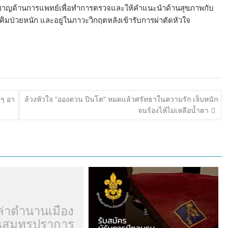
เชี่ยวชาญด้านการแพทย์เพื่อทำการตรวจและให้คำแนะนำด้านสุขภาพกับ
นำคิมป่วยหนัก และอยู่ในภาวะวิกฤตหลังเข้ารับการผ่าตัดหัวใจ
าๆ อา
ล้วงหัวใจ “อองตวน ปินโต” หมดแล้วศรัทธาในความรัก เจ็บหนัก
จนร้องไห้ไม่เหลือน้ำตา
ล่าตำนานเมือง
สมุทรปราการ