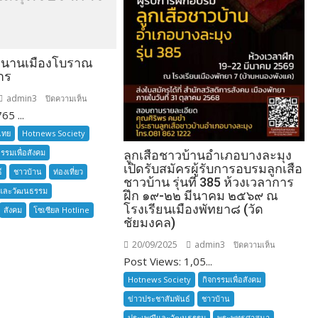
ำนานเมืองโบราณ
าร
admin3
บน
ปิดความเห็น
65 ...
อยาก
เล่า
ไทย
Hotnews Society
ตำนาน
กรรมเพื่อสังคม
ลูกเสือชาวบ้านอำเภอบางละมุง
เมือง
เปิดรับสมัครผู้รับการอบรมลูกเสือ
์
ชาวบ้าน
ท่องเที่ยว
โบราณ
ชาวบ้าน รุ่นที่ 385 ห้วงเวลาการ
และวัฒนธรรม
สมุทรปราการ
ฝึก ๑๙-๒๒ มีนาคม ๒๕๖๙ ณ
โรงเรียนเมืองพัทยา๘ (วัด
สังคม
โซเซียล Hotline
ชัยมงคล)
20/09/2025
admin3
บน
ปิดความเห็น
Post Views: 1,05...
ลูก
เสือ
Hotnews Society
กิจกรรมเพื่อสังคม
ชาว
ข่าวประชาสัมพันธ์
ชาวบ้าน
บ้าน
ประเพณีและวัฒนธรรม
พระพุทธศาสนา