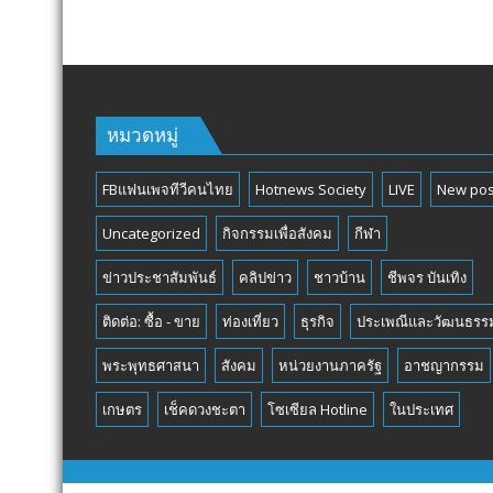
หมวดหมู่
FBแฟนเพจทีวีคนไทย
Hotnews Society
LIVE
New pos
Uncategorized
กิจกรรมเพื่อสังคม
กีฬา
ข่าวประชาสัมพันธ์
คลิปข่าว
ชาวบ้าน
ชีพจร บันเทิง
ติดต่อ: ซื้อ - ขาย
ท่องเที่ยว
ธุรกิจ
ประเพณีและวัฒนธรร
พระพุทธศาสนา
สังคม
หน่วยงานภาครัฐ
อาชญากรรม
เกษตร
เช็คดวงชะตา
โซเซียล Hotline
ในประเทศ