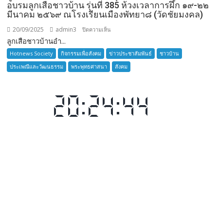
อบรมลูกเสือชาวบ้าน รุ่นที่ 385 ห้วงเวลาการฝึก ๑๙-๒๒
มีนาคม ๒๕๖๙ ณโรงเรียนเมืองพัทยา๘ (วัดชัยมงคล)
20/09/2025
admin3
บน
ปิดความเห็น
ลูกเสือชาวบ้านอำ...
ลูก
เสือ
Hotnews Society
กิจกรรมเพื่อสังคม
ข่าวประชาสัมพันธ์
ชาวบ้าน
ชาว
ประเพณีและวัฒนธรรม
พระพุทธศาสนา
สังคม
บ้าน
อำเภอ
บางละมุง
เปิด
รับ
สมัคร
ผู้รับ
การ
อบรม
ลูก
เสือ
ชาว
บ้าน
รุ่น