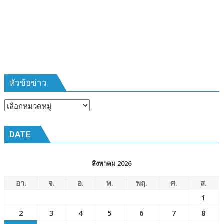
ที่
385
ห้วง
เวลา
การ
ฝึก
๑๙-๒๒
มีนาคม
หัวข้อข่าว
๒๕๖๙
ณ
หัวข้อ
โรงเรียน
ข่าว
เมือง
DATE
พัทยา๘
(วัด
ชัยมงคล)
สิงหาคม 2026
อา.
จ.
อ.
พ.
พฤ.
ศ.
ส.
1
2
3
4
5
6
7
8