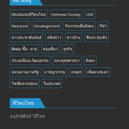
หมวดหมู่
FBแฟนเพจทีวีคนไทย
Hotnews Society
LIVE
New post
Uncategorized
กิจกรรมเพื่อสังคม
กีฬา
ข่าวประชาสัมพันธ์
คลิปข่าว
ชาวบ้าน
ชีพจร บันเทิง
ติดต่อ: ซื้อ - ขาย
ท่องเที่ยว
ธุรกิจ
ประเพณีและวัฒนธรรม
พระพุทธศาสนา
สังคม
หน่วยงานภาครัฐ
อาชญากรรม
เกษตร
เช็คดวงชะตา
โซเซียล Hotline
ในประเทศ
ทีวีคนไทย
อนุรักษ์ศิลป์ วิถีไทย