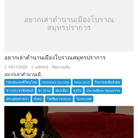
อยากเล่าตำนานเมืองโบราณ
สมุทรปราการ
อยากเล่าตำนานเมืองโบราณสมุทรปราการ
16/11/2025
admin3
บน
ปิดความเห็น
อยากเล่าตำนานเมื...
อยาก
เล่า
FBแฟนเพจทีวีคนไทย
Hotnews Society
New post
กิจกรรมเพื่อสังคม
ตำนาน
ข่าวประชาสัมพันธ์
ชาวบ้าน
ท่องเที่ยว
ธุรกิจ
ประเพณีและวัฒนธรรม
เมือง
พระพุทธศาสนา
สังคม
โซเซียล Hotline
ในประเทศ
โบราณ
สมุทรปราการ