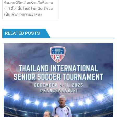
เรื่อง
ทีมงานทีวีคนไทยร่วมกับทีมงาน
b
er
bl
e
y
e
k
k
ปาร์ตี้โบตั๋นโมเดิร์นแด๊นซ์ ร่วม
o
r
dI
Li
เป็นเจ้าภาพถวายอาสนะ
o
n
n
k
k
RELATED POSTS