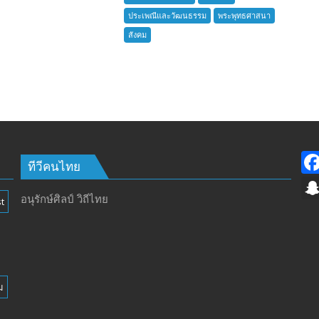
บ้าน
ประเพณีและวัฒนธรรม
พระพุทธศาสนา
อำเภอ
สังคม
บางละมุง
เปิด
รับ
สมัคร
ผู้รับ
การ
อบรม
ลูก
เสือ
ทีวีคนไทย
ชาว
บ้าน
อนุรักษ์ศิลป์ วิถีไทย
t
รุ่น
ที่
385
ห้วง
เวลา
ม
การ
ฝึก
๑๙-๒๒