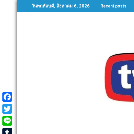
Skip
วันพฤหัสบดี, สิงหาคม 6, 2026
Recent posts
to
content
F
a
T
c
w
L