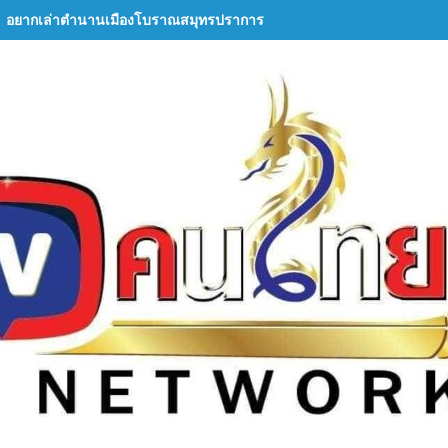
อยากเล่าตำนานเมืองโบราณสมุทรปราการ