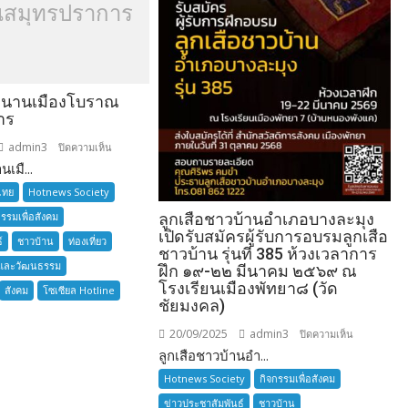
สมุทรปราการ
ำนานเมืองโบราณ
าร
admin3
บน
ปิดความเห็น
เมื...
อยาก
เล่า
ไทย
Hotnews Society
ตำนาน
กรรมเพื่อสังคม
ลูกเสือชาวบ้านอำเภอบางละมุง
เมือง
เปิดรับสมัครผู้รับการอบรมลูกเสือ
์
ชาวบ้าน
ท่องเที่ยว
โบราณ
ชาวบ้าน รุ่นที่ 385 ห้วงเวลาการ
และวัฒนธรรม
สมุทรปราการ
ฝึก ๑๙-๒๒ มีนาคม ๒๕๖๙ ณ
โรงเรียนเมืองพัทยา๘ (วัด
สังคม
โซเซียล Hotline
ชัยมงคล)
20/09/2025
admin3
บน
ปิดความเห็น
ลูกเสือชาวบ้านอำ...
ลูก
เสือ
Hotnews Society
กิจกรรมเพื่อสังคม
ชาว
ข่าวประชาสัมพันธ์
ชาวบ้าน