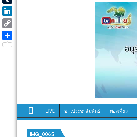
e
i
i
T
b
t
n
u
o
L
t
e
m
o
i
e
C
b
k
n
r
o
S
l
k
p
h
r
e
y
a
d
L
r
I
i
e
n
n
k
LIVE
ข่าวประชาสัมพันธ์
ท่องเที่ยว
IMG_0065