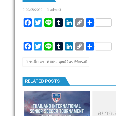
09/05/2020
admin3
F
T
Li
T
Li
C
S
ac
w
n
u
n
o
h
e
itt
e
m
k
p
ar
F
T
Li
T
Li
C
S
b
er
bl
e
y
e
ac
w
n
u
n
o
h
o
r
dI
Li
แนะแนว
e
itt
e
m
k
p
ar
o
n
n
วันนี้เวลา 18.00น. คุณศิริพร พิพิธรังษี
เรื่อง
b
er
bl
e
y
e
k
k
o
r
dI
Li
RELATED POSTS
o
n
n
k
k
อยากเ