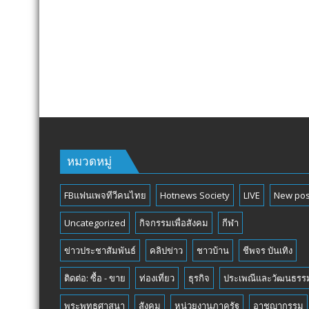
หมวดหมู่
FBแฟนเพจทีวีคนไทย
Hotnews Society
LIVE
New pos
Uncategorized
กิจกรรมเพื่อสังคม
กีฬา
ข่าวประชาสัมพันธ์
คลิปข่าว
ชาวบ้าน
ชีพจร บันเทิง
ติดต่อ: ซื้อ - ขาย
ท่องเที่ยว
ธุรกิจ
ประเพณีและวัฒนธรร
พระพุทธศาสนา
สังคม
หน่วยงานภาครัฐ
อาชญากรรม