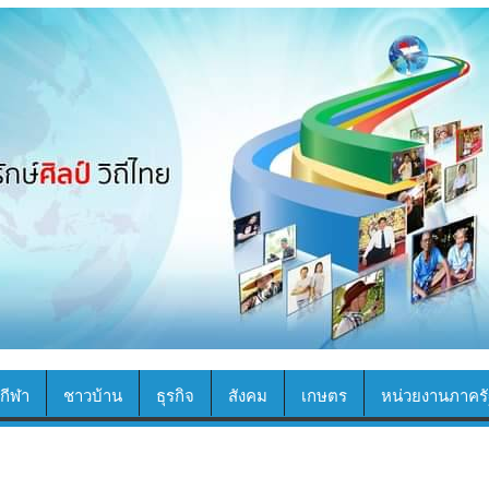
กีฬา
ชาวบ้าน
ธุรกิจ
สังคม
เกษตร
หน่วยงานภาครั