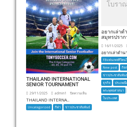
โบราณ
อยากเล่าต
สมุทรปราก
16/11/2025
อยากเล่าตำนาน
FBแฟนเพจทีวีคน
New post
กิจ
ข่าวประชาสัมพันธ
THAILAND INTERNATIONAL
ธุรกิจ
ประเพณี
SENIOR TOURNAMENT
พระพุทธศาสนา
29/11/2025
admin1
บน
ปิดความเห็น
ในประเทศ
THAILAND INTERNA...
THAILAND
INTERNATIONAL
Uncategorized
กีฬา
ข่าวประชาสัมพันธ์
SENIOR
TOURNAMENT