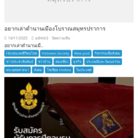
อยากเล่าตำนานเมืองโบราณสมุทรปราการ
16/11/2025
admin3
บน
ปิดความเห็น
อยากเล่าตำนานเมื...
อยาก
เล่า
FBแฟนเพจทีวีคนไทย
Hotnews Society
New post
กิจกรรมเพื่อสังคม
ตำนาน
ข่าวประชาสัมพันธ์
ชาวบ้าน
ท่องเที่ยว
ธุรกิจ
ประเพณีและวัฒนธรรม
เมือง
พระพุทธศาสนา
สังคม
โซเซียล Hotline
ในประเทศ
โบราณ
สมุทรปราการ