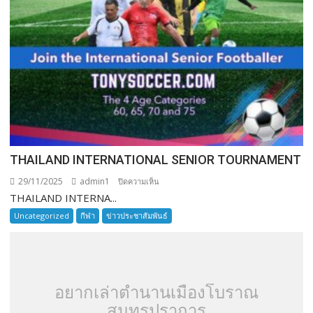
THAILAND INTERNATIONAL SENIOR TOURNAMENT
29/11/2025
admin1
บน
ปิดความเห็น
THAILAND INTERNA...
THAILAND
INTERNATIONAL
Uncategorized
กีฬา
ข่าวประชาสัมพันธ์
SENIOR
TOURNAMENT
อยากเล่าตำนานเมืองโบราณ
สมุทรปราการ