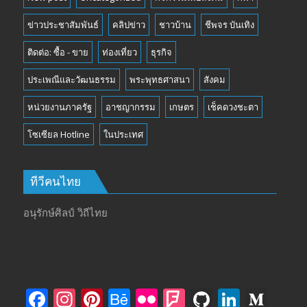
ข่าวประชาสัมพันธ์
คลิปข่าว
ชาวบ้าน
ชีพจร บันเทิง
ติดต่อ: ซื้อ - ขาย
ท่องเที่ยว
ธุรกิจ
ประเพณีและวัฒนธรรม
พระพุทธศาสนา
สังคม
หน่วยงานภาครัฐ
อาชญากรรม
เกษตร
เช็คดวงชะตา
โซเซียล Hotline
ในประเทศ
ทีวีคนไทย
อนุรักษ์ศิลป์ วิถีไทย
F
In
Pi
B
Fli
F
Gi
Li
M