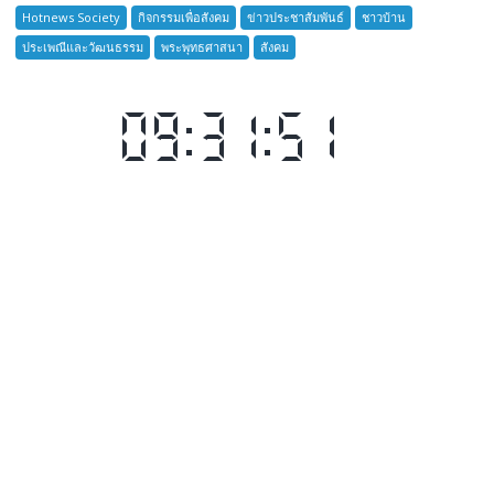
เสือ
Hotnews Society
กิจกรรมเพื่อสังคม
ข่าวประชาสัมพันธ์
ชาวบ้าน
ชาว
ประเพณีและวัฒนธรรม
พระพุทธศาสนา
สังคม
บ้าน
อำเภอ
บางละมุง
เปิด
รับ
สมัคร
ผู้รับ
การ
อบรม
ลูก
เสือ
ชาว
บ้าน
รุ่น
ที่
385
ห้วง
เวลา