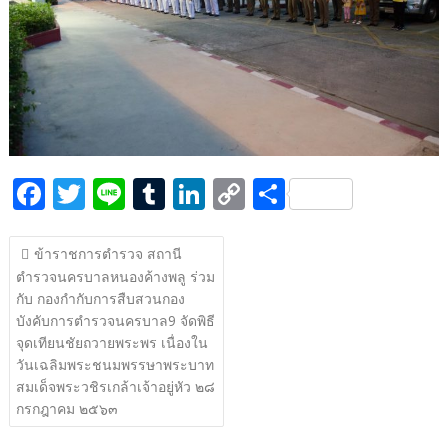
k
k
F
T
Li
T
Li
C
S
ac
w
n
u
n
o
h
แนะแนว
e
itt
e
m
k
p
ar
ข้าราชการตำรวจ สถานี
เรื่อง
ตำรวจนครบาลหนองค้างพลู ร่วม
b
er
bl
e
y
e
กับ กองกำกับการสืบสวนกอง
o
r
dI
Li
บังคับการตำรวจนครบาล9 จัดพิธี
o
n
n
จุดเทียนชัยถวายพระพร เนื่องใน
วันเฉลิมพระชนมพรรษาพระบาท
k
k
สมเด็จพระวชิรเกล้าเจ้าอยู่หัว ๒๘
กรกฎาคม ๒๕๖๓