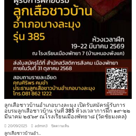
ลูกเสือชาวบ้านอำเภอบางละมุง เปิดรับสมัครผู้รับการ
อบรมลูกเสือชาวบ้าน รุ่นที่ 385 ห้วงเวลาการฝึก ๑๙-๒๒
มีนาคม ๒๕๖๙ ณโรงเรียนเมืองพัทยา๘ (วัดชัยมงคล)
20/09/2025
admin3
บน
ปิดความเห็น
ลูกเสือชาวบ้านอำ...
ลูก