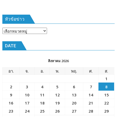
การ
ฝึก
๑๙-๒๒
มีนาคม
หัวข้อข่าว
๒๕๖๙
ณ
หัวข้อ
โรงเรียน
ข่าว
เมือง
DATE
พัทยา๘
(วัด
ชัยมงคล)
สิงหาคม 2026
อา.
จ.
อ.
พ.
พฤ.
ศ.
ส.
1
2
3
4
5
6
7
8
9
10
11
12
13
14
15
16
17
18
19
20
21
22
23
24
25
26
27
28
29