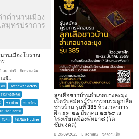
ล่าตำนานเมือง
สมุทรปราการ
ำนานเมืองโบราณ
าร
admin3
บน
ปิดความเห็น
เมื...
อยาก
เล่า
ไทย
Hotnews Society
ตำนาน
กรรมเพื่อสังคม
ลูกเสือชาวบ้านอำเภอบางละมุง
เมือง
เปิดรับสมัครผู้รับการอบรมลูกเสือ
์
ชาวบ้าน
ท่องเที่ยว
โบราณ
ชาวบ้าน รุ่นที่ 385 ห้วงเวลาการ
และวัฒนธรรม
สมุทรปราการ
ฝึก ๑๙-๒๒ มีนาคม ๒๕๖๙ ณ
โรงเรียนเมืองพัทยา๘ (วัด
สังคม
โซเซียล Hotline
ชัยมงคล)
20/09/2025
admin3
บน
ปิดความเห็น