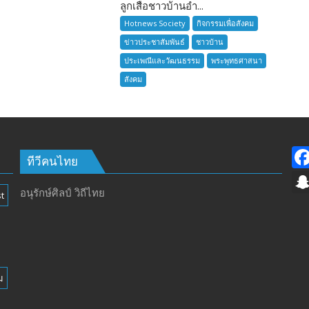
ลูกเสือชาวบ้านอำ...
ลูก
เสือ
Hotnews Society
กิจกรรมเพื่อสังคม
ชาว
ข่าวประชาสัมพันธ์
ชาวบ้าน
บ้าน
ประเพณีและวัฒนธรรม
พระพุทธศาสนา
อำเภอ
สังคม
บางละมุง
เปิด
รับ
สมัคร
ผู้รับ
การ
ทีวีคนไทย
อบรม
ลูก
อนุรักษ์ศิลป์ วิถีไทย
t
เสือ
ชาว
บ้าน
รุ่น
ที่
ม
385
ห้วง
เวลา