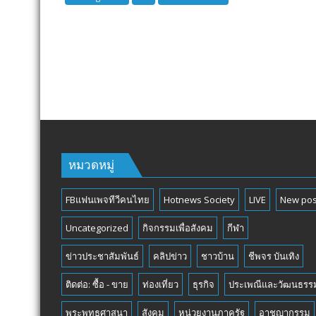
SENIOR
TOURNAMENT
หมวดหมู่
FBแฟนเพจทีวีคนไทย
Hotnews Society
LIVE
New pos
Uncategorized
กิจกรรมเพื่อสังคม
กีฬา
ข่าวประชาสัมพันธ์
คลิปข่าว
ชาวบ้าน
ชีพจร บันเทิง
ติดต่อ: ซื้อ - ขาย
ท่องเที่ยว
ธุรกิจ
ประเพณีและวัฒนธรร
พระพุทธศาสนา
สังคม
หน่วยงานภาครัฐ
อาชญากรรม