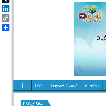
e
i
i
T
b
t
n
u
o
L
t
e
m
o
i
e
C
b
k
n
r
o
S
l
k
p
h
r
e
y
a
d
L
r
I
i
e
n
n
k
LIVE
ข่าวประชาสัมพันธ์
ท่องเที่ยว
DSC_9584