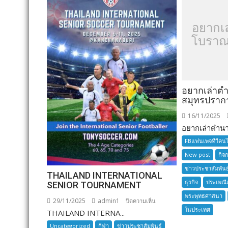
อยากเ
โบราณ
อยากเล่าต
สมุทรปราก
16/11/2025
อยากเล่าตำนาน
FBแฟนเพจทีวีคน
New post
กิจ
ข่าวประชาสัมพันธ
THAILAND INTERNATIONAL
ธุรกิจ
ประเพณี
SENIOR TOURNAMENT
พระพุทธศาสนา
29/11/2025
admin1
บน
ปิดความเห็น
ในประเทศ
THAILAND INTERNA...
THAILAND
INTERNATIONAL
Uncategorized
กีฬา
ข่าวประชาสัมพันธ์