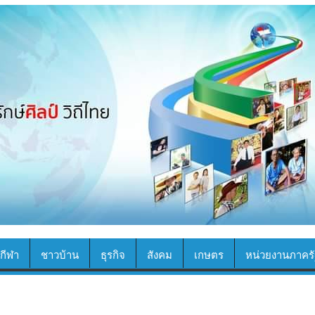
กีฬา
ชาวบ้าน
ธุรกิจ
สังคม
เกษตร
หน่วยงานภาครั