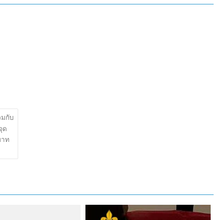
มกับ
จุด
บาท