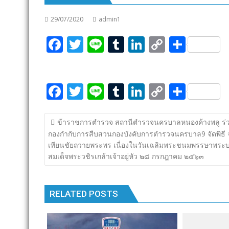
29/07/2020
admin1
F
T
Li
T
Li
C
S
ac
w
n
u
n
o
h
e
itt
e
m
k
p
ar
F
T
Li
T
Li
C
S
b
er
bl
e
y
e
ac
w
n
u
n
o
h
o
r
dI
Li
แนะแนว
e
itt
e
m
k
p
ar
o
n
n
ข้าราชการตำรวจ สถานีตำรวจนครบาลหนองค้างพลู ร่ว
เรื่อง
กองกำกับการสืบสวนกองบังคับการตำรวจนครบาล9 จัดพิธี 
b
er
bl
e
y
e
k
k
เทียนชัยถวายพระพร เนื่องในวันเฉลิมพระชนมพรรษาพระ
o
r
dI
Li
สมเด็จพระวชิรเกล้าเจ้าอยู่หัว ๒๘ กรกฎาคม ๒๕๖๓
o
n
n
k
k
RELATED POSTS