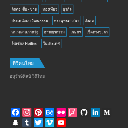
ติดต่อ: ซื้อ - ขาย
ท่องเที่ยว
ธุรกิจ
ประเพณีและวัฒนธรรม
พระพุทธศาสนา
สังคม
หน่วยงานภาครัฐ
อาชญากรรม
เกษตร
เช็คดวงชะตา
โซเซียล Hotline
ในประเทศ
ทีวีคนไทย
อนุรักษ์ศิลป์ วิถีไทย
F
In
Pi
B
Fli
F
Gi
Li
M
ac
st
nt
e
ck
o
t
n
e
S
T
T
Vi
Y