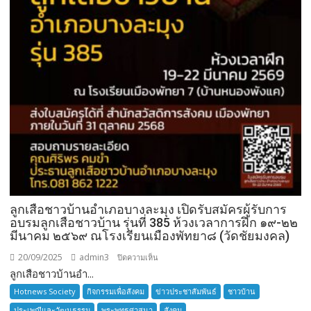
ลูกเสือชาวบ้านอำเภอบางละมุง เปิดรับสมัครผู้รับการ
อบรมลูกเสือชาวบ้าน รุ่นที่ 385 ห้วงเวลาการฝึก ๑๙-๒๒
มีนาคม ๒๕๖๙ ณโรงเรียนเมืองพัทยา๘ (วัดชัยมงคล)
20/09/2025
admin3
บน
ปิดความเห็น
ลูกเสือชาวบ้านอำ...
ลูก
เสือ
Hotnews Society
กิจกรรมเพื่อสังคม
ข่าวประชาสัมพันธ์
ชาวบ้าน
ชาว
ประเพณีและวัฒนธรรม
พระพุทธศาสนา
สังคม