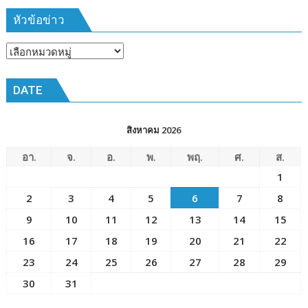
๑๙-๒๒
มีนาคม
หัวข้อข่าว
๒๕๖๙
ณ
หัวข้อ
โรงเรียน
ข่าว
เมือง
DATE
พัทยา๘
(วัด
ชัยมงคล)
สิงหาคม 2026
อา.
จ.
อ.
พ.
พฤ.
ศ.
ส.
1
2
3
4
5
6
7
8
9
10
11
12
13
14
15
16
17
18
19
20
21
22
23
24
25
26
27
28
29
30
31