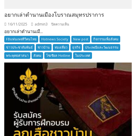
อยากเล่าตำนานเมืองโบราณสมุทรปราการ
16/11/2025
admin3
บน
ปิดความเห็น
อยากเล่าตำนานเมื...
อยาก
เล่า
FBแฟนเพจทีวีคนไทย
Hotnews Society
New post
กิจกรรมเพื่อสังคม
ตำนาน
ข่าวประชาสัมพันธ์
ชาวบ้าน
ท่องเที่ยว
ธุรกิจ
ประเพณีและวัฒนธรรม
เมือง
พระพุทธศาสนา
สังคม
โซเซียล Hotline
ในประเทศ
โบราณ
สมุทรปราการ