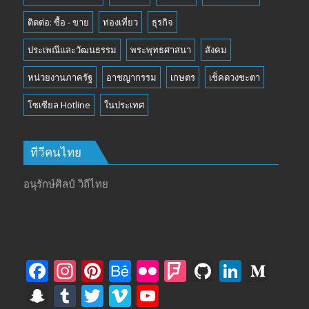
ติดต่อ: ซื้อ - ขาย
ท่องเที่ยว
ธุรกิจ
ประเพณีและวัฒนธรรม
พระพุทธศาสนา
สังคม
หน่วยงานภาครัฐ
อาชญากรรม
เกษตร
เช็คดวงชะตา
โซเซียล Hotline
ในประเทศ
ทีวีคนไทย
อนุรักษ์ศิลป์ วิถีไทย
F
In
Pi
B
Fli
F
Gi
Li
M
ac
st
nt
e
ck
o
t
n
e
S
T
T
Vi
Y