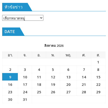
๑๙-๒๒
มีนาคม
หัวข้อข่าว
๒๕๖๙
ณ
หัวข้อ
โรงเรียน
ข่าว
เมือง
DATE
พัทยา๘
(วัด
ชัยมงคล)
สิงหาคม 2026
อา.
จ.
อ.
พ.
พฤ.
ศ.
ส.
1
2
3
4
5
6
7
8
9
10
11
12
13
14
15
16
17
18
19
20
21
22
23
24
25
26
27
28
29
30
31