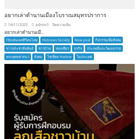
อยากเล่าตำนานเมืองโบราณสมุทรปราการ
16/11/2025
admin3
บน
ปิดความเห็น
อยากเล่าตำนานเมื...
อยาก
เล่า
FBแฟนเพจทีวีคนไทย
Hotnews Society
New post
กิจกรรมเพื่อสังคม
ตำนาน
ข่าวประชาสัมพันธ์
ชาวบ้าน
ท่องเที่ยว
ธุรกิจ
ประเพณีและวัฒนธรรม
เมือง
พระพุทธศาสนา
สังคม
โซเซียล Hotline
ในประเทศ
โบราณ
สมุทรปราการ