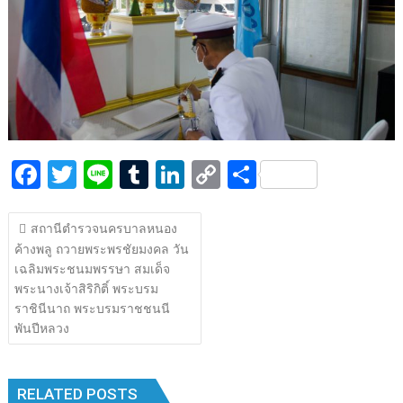
k
k
F
T
Li
T
Li
C
S
ac
w
n
u
n
o
h
แนะแนว
e
itt
e
m
k
p
ar
สถานีตำรวจนครบาลหนอง
เรื่อง
ค้างพลู ถวายพระพรชัยมงคล วัน
b
er
bl
e
y
e
เฉลิมพระชนมพรรษา สมเด็จ
o
r
dI
Li
พระนางเจ้าสิริกิติ์ พระบรม
o
n
n
ราชินีนาถ พระบรมราชชนนี
พันปีหลวง
k
k
RELATED POSTS