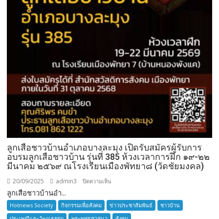
ลูกเสือชาวบ้านอำเภอบางละมุง เปิดรับสมัครผู้รับการ
อบรมลูกเสือชาวบ้าน รุ่นที่ 385 ห้วงเวลาการฝึก ๑๙-๒๒
มีนาคม ๒๕๖๙ ณโรงเรียนเมืองพัทยา๘ (วัดชัยมงคล)
20/09/2025
admin3
บน
ปิดความเห็น
ลูกเสือชาวบ้านอำ...
ลูก
เสือ
Hotnews Society
กิจกรรมเพื่อสังคม
ข่าวประชาสัมพันธ์
ชาวบ้าน
ชาว
ประเพณีและวัฒนธรรม
พระพุทธศาสนา
สังคม