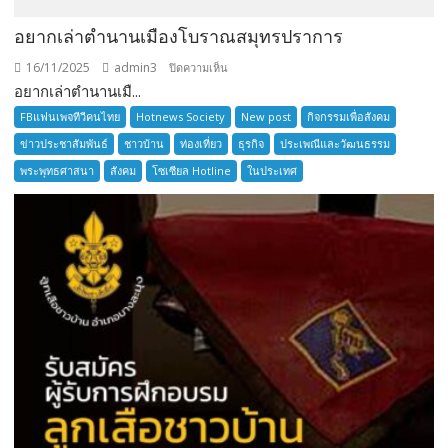
อยากเล่าตำนานเมืองโบราณสมุทรปราการ
16/11/2025
admin3
บน
ปิดความเห็น
อยากเล่าตำนานเมื...
อยาก
เล่า
FBแฟนเพจทีวีคนไทย
Hotnews Society
New post
กิจกรรมเพื่อสังคม
ตำนาน
ข่าวประชาสัมพันธ์
ชาวบ้าน
ท่องเที่ยว
ธุรกิจ
ประเพณีและวัฒนธรรม
เมือง
พระพุทธศาสนา
สังคม
โซเซียล Hotline
ในประเทศ
โบราณ
สมุทรปราการ