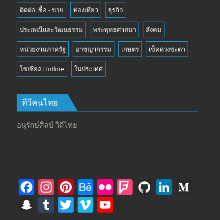
ติดต่อ: ซื้อ - ขาย
ท่องเที่ยว
ธุรกิจ
ประเพณีและวัฒนธรรม
พระพุทธศาสนา
สังคม
หน่วยงานภาครัฐ
อาชญากรรม
เกษตร
เช็คดวงชะตา
โซเซียล Hotline
ในประเทศ
ทีวีคนไทย
อนุรักษ์ศิลป์ วิถีไทย
F
In
Pi
B
Fli
F
Gi
Li
M
ac
st
nt
e
ck
o
t
n
e
S
T
T
Vi
Y
e
a
er
h
r
u
H
k
di