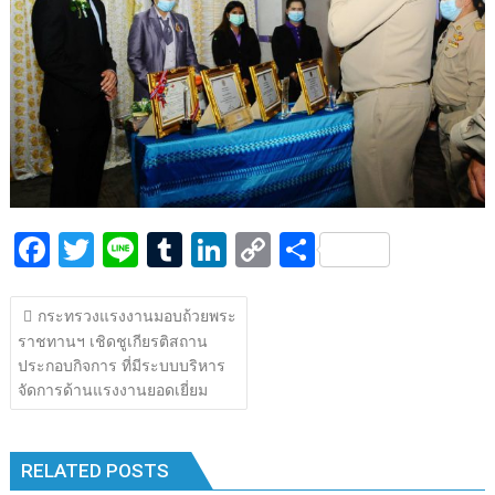
k
k
F
T
Li
T
Li
C
S
ac
w
n
u
n
o
h
แนะแนว
e
itt
e
m
k
p
ar
กระทรวงแรงงานมอบถ้วยพระ
เรื่อง
ราชทานฯ เชิดชูเกียรติสถาน
b
er
bl
e
y
e
ประกอบกิจการ ที่มีระบบบริหาร
o
r
dI
Li
จัดการด้านแรงงานยอดเยี่ยม
o
n
n
k
k
RELATED POSTS