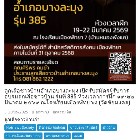
ลูกเสือชาวบ้านอำเภอบางละมุง เปิดรับสมัครผู้รับการ
อบรมลูกเสือชาวบ้าน รุ่นที่ 385 ห้วงเวลาการฝึก ๑๙-๒๒
มีนาคม ๒๕๖๙ ณโรงเรียนเมืองพัทยา๘ (วัดชัยมงคล)
20/09/2025
admin3
บน
ปิดความเห็น
ลูกเสือชาวบ้านอำ...
ลูก
เสือ
Hotnews Society
กิจกรรมเพื่อสังคม
ข่าวประชาสัมพันธ์
ชาวบ้าน
ชาว
ประเพณีและวัฒนธรรม
พระพุทธศาสนา
สังคม
บ้าน