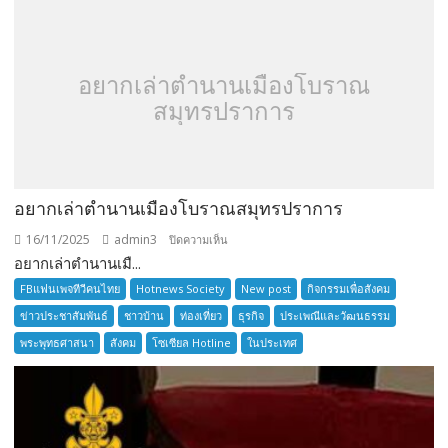
TOURNAMENT
อยากเล่าตำนานเมืองโบราณ
สมุทรปราการ
อยากเล่าตำนานเมืองโบราณสมุทรปราการ
16/11/2025
admin3
บน
ปิดความเห็น
อยากเล่าตำนานเมื...
อยาก
เล่า
FBแฟนเพจทีวีคนไทย
Hotnews Society
New post
กิจกรรมเพื่อสังคม
ตำนาน
ข่าวประชาสัมพันธ์
ชาวบ้าน
ท่องเที่ยว
ธุรกิจ
ประเพณีและวัฒนธรรม
เมือง
พระพุทธศาสนา
สังคม
โซเซียล Hotline
ในประเทศ
โบราณ
สมุทรปราการ