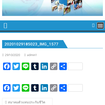
20201029185023_IMG_1577
29/10/2020
admin1
F
T
Li
T
Li
C
S
ac
w
n
u
n
o
h
e
itt
e
m
k
p
ar
F
T
Li
T
Li
C
S
b
er
bl
e
y
e
ac
w
n
u
n
o
h
o
r
dI
Li
แนะแนว
e
itt
e
m
k
p
ar
o
n
n
สมาคมตัวแทนประกันชีวิต