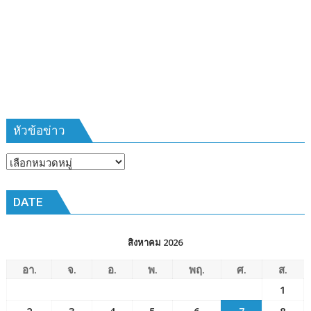
รุ่น
ที่
385
ห้วง
เวลา
การ
ฝึก
๑๙-๒๒
มีนาคม
หัวข้อข่าว
๒๕๖๙
ณ
หัวข้อ
โรงเรียน
ข่าว
เมือง
DATE
พัทยา๘
(วัด
ชัยมงคล)
สิงหาคม 2026
อา.
จ.
อ.
พ.
พฤ.
ศ.
ส.
1
2
3
4
5
6
7
8