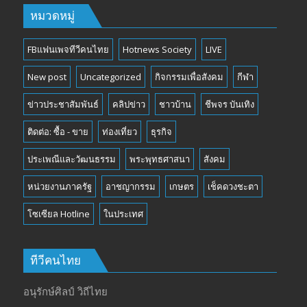
หมวดหมู่
FBแฟนเพจทีวีคนไทย
Hotnews Society
LIVE
New post
Uncategorized
กิจกรรมเพื่อสังคม
กีฬา
ข่าวประชาสัมพันธ์
คลิปข่าว
ชาวบ้าน
ชีพจร บันเทิง
ติดต่อ: ซื้อ - ขาย
ท่องเที่ยว
ธุรกิจ
ประเพณีและวัฒนธรรม
พระพุทธศาสนา
สังคม
หน่วยงานภาครัฐ
อาชญากรรม
เกษตร
เช็คดวงชะตา
โซเซียล Hotline
ในประเทศ
ทีวีคนไทย
อนุรักษ์ศิลป์ วิถีไทย