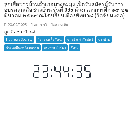
ลูกเสือชาวบ้านอำเภอบางละมุง เปิดรับสมัครผู้รับการ
อบรมลูกเสือชาวบ้าน รุ่นที่ 385 ห้วงเวลาการฝึก ๑๙-๒๒
มีนาคม ๒๕๖๙ ณโรงเรียนเมืองพัทยา๘ (วัดชัยมงคล)
20/09/2025
admin3
บน
ปิดความเห็น
ลูกเสือชาวบ้านอำ...
ลูก
เสือ
Hotnews Society
กิจกรรมเพื่อสังคม
ข่าวประชาสัมพันธ์
ชาวบ้าน
ชาว
ประเพณีและวัฒนธรรม
พระพุทธศาสนา
สังคม
บ้าน
อำเภอ
บางละมุง
เปิด
รับ
สมัคร
ผู้รับ
การ
อบรม
ลูก
เสือ
ชาว
บ้าน