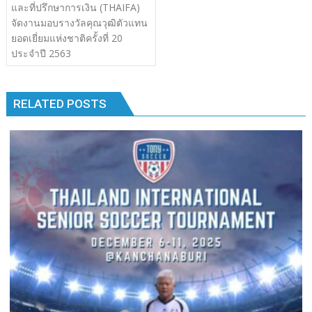
เรื่อง
และที่ปรึกษาการเงิน (THAIFA)
b
er
bl
e
y
e
k
k
จัดงานมอบรางวัลคุณวุฒิตัวแทน
o
r
dI
Li
ยอดเยี่ยมแห่งชาติครั้งที่ 20
o
n
n
ประจำปี 2563
k
k
RELATED POSTS