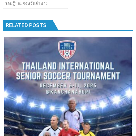
เรื่อง
รอบรู้” ณ จังหวัดลำปาง
b
er
bl
e
y
e
k
k
o
r
dI
Li
o
n
n
RELATED POSTS
k
k