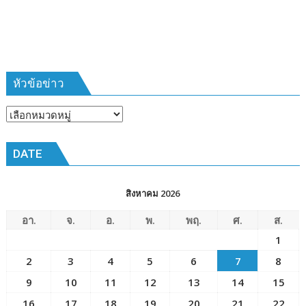
ห้วง
เวลา
การ
ฝึก
๑๙-๒๒
มีนาคม
หัวข้อข่าว
๒๕๖๙
ณ
หัวข้อ
โรงเรียน
ข่าว
เมือง
DATE
พัทยา๘
(วัด
ชัยมงคล)
สิงหาคม 2026
อา.
จ.
อ.
พ.
พฤ.
ศ.
ส.
1
2
3
4
5
6
7
8
9
10
11
12
13
14
15
16
17
18
19
20
21
22