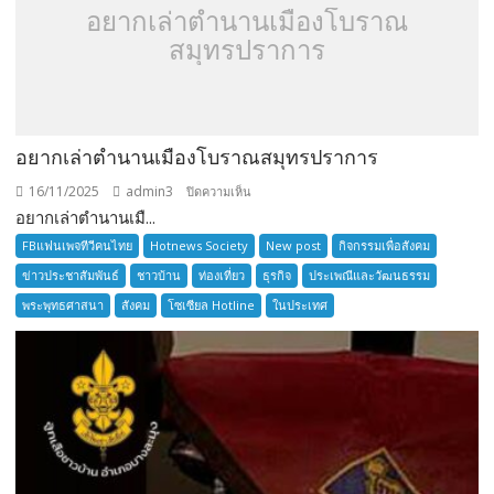
อยากเล่าตำนานเมืองโบราณ
สมุทรปราการ
อยากเล่าตำนานเมืองโบราณสมุทรปราการ
16/11/2025
admin3
บน
ปิดความเห็น
อยากเล่าตำนานเมื...
อยาก
เล่า
FBแฟนเพจทีวีคนไทย
Hotnews Society
New post
กิจกรรมเพื่อสังคม
ตำนาน
ข่าวประชาสัมพันธ์
ชาวบ้าน
ท่องเที่ยว
ธุรกิจ
ประเพณีและวัฒนธรรม
เมือง
พระพุทธศาสนา
สังคม
โซเซียล Hotline
ในประเทศ
โบราณ
สมุทรปราการ