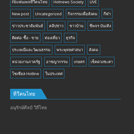
FBแฟนเพจทีวีคนไทย
Hotnews Society
LIVE
New post
Uncategorized
กิจกรรมเพื่อสังคม
กีฬา
ข่าวประชาสัมพันธ์
คลิปข่าว
ชาวบ้าน
ชีพจร บันเทิง
ติดต่อ: ซื้อ - ขาย
ท่องเที่ยว
ธุรกิจ
ประเพณีและวัฒนธรรม
พระพุทธศาสนา
สังคม
หน่วยงานภาครัฐ
อาชญากรรม
เกษตร
เช็คดวงชะตา
โซเซียล Hotline
ในประเทศ
ทีวีคนไทย
อนุรักษ์ศิลป์ วิถีไทย