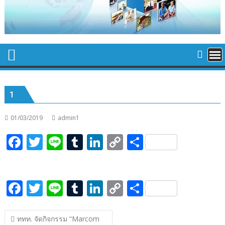
1
01/03/2019
admin1
F
T
Li
T
Li
C
S
ac
w
n
u
n
o
h
e
itt
e
m
k
p
ar
F
T
Li
T
Li
C
S
b
er
bl
e
y
e
ac
w
n
u
n
o
h
o
r
dI
Li
แนะแนว
e
itt
e
m
k
p
ar
o
n
n
ททท. จัดกิจกรรม “Marcom