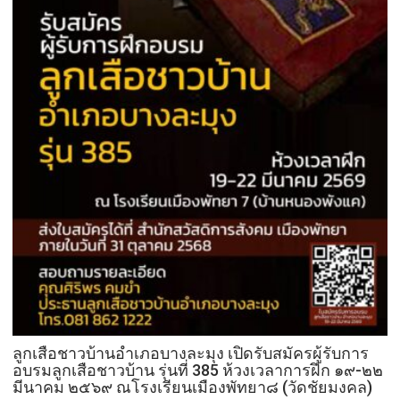
ลูกเสือชาวบ้านอำเภอบางละมุง เปิดรับสมัครผู้รับการ
อบรมลูกเสือชาวบ้าน รุ่นที่ 385 ห้วงเวลาการฝึก ๑๙-๒๒
มีนาคม ๒๕๖๙ ณโรงเรียนเมืองพัทยา๘ (วัดชัยมงคล)