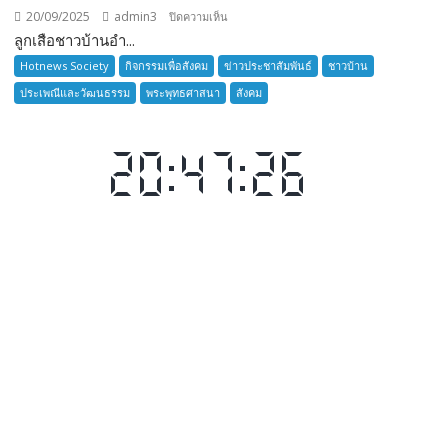
20/09/2025
admin3
บน
ปิดความเห็น
ลูกเสือชาวบ้านอำ...
ลูก
เสือ
Hotnews Society
กิจกรรมเพื่อสังคม
ข่าวประชาสัมพันธ์
ชาวบ้าน
ชาว
ประเพณีและวัฒนธรรม
พระพุทธศาสนา
สังคม
บ้าน
อำเภอ
บางละมุง
เปิด
รับ
สมัคร
ผู้รับ
การ
อบรม
ลูก
เสือ
ชาว
บ้าน
รุ่น
ที่
385