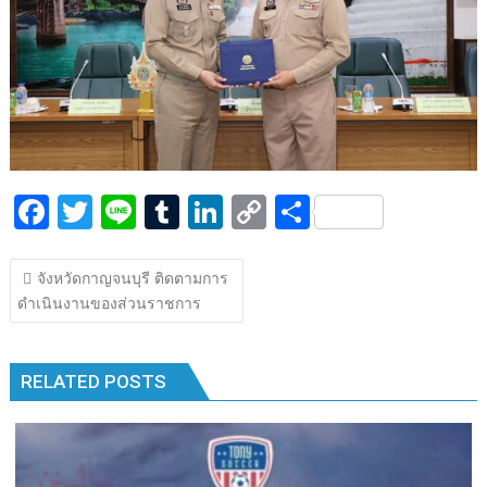
k
k
F
T
Li
T
Li
C
S
ac
w
n
u
n
o
h
แนะแนว
e
itt
e
m
k
p
ar
จังหวัดกาญจนบุรี ติดตามการ
เรื่อง
ดำเนินงานของส่วนราชการ
b
er
bl
e
y
e
o
r
dI
Li
o
n
n
RELATED POSTS
k
k