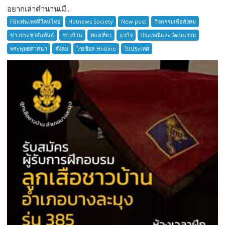
อยากเล่าตำนานเมื...
อยาก
เล่า
FBแฟนเพจทีวีคนไทย
Hotnews Society
New post
กิจกรรมเพื่อสังคม
ตำนาน
ข่าวประชาสัมพันธ์
ชาวบ้าน
ท่องเที่ยว
ธุรกิจ
ประเพณีและวัฒนธรรม
เมือง
พระพุทธศาสนา
สังคม
โซเซียล Hotline
ในประเทศ
โบราณ
สมุทรปราการ