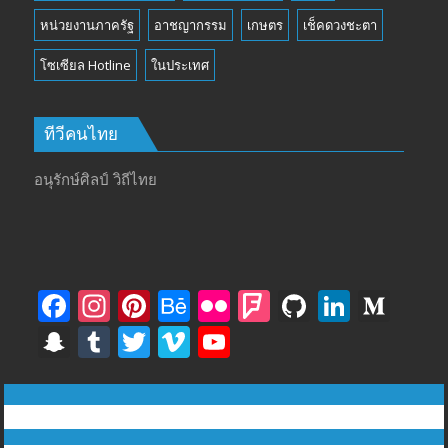
หน่วยงานภาครัฐ
อาชญากรรม
เกษตร
เช็คดวงชะตา
โซเซียล Hotline
ในประเทศ
ทีวีคนไทย
อนุรักษ์ศิลป์ วิถีไทย
F
In
Pi
B
Fli
F
Gi
Li
M
ac
st
nt
e
ck
o
t
n
e
S
T
T
Vi
Y
e
a
er
h
r
u
H
k
di
n
u
w
m
o
b
gr
e
a
rs
u
e
u
a
m
itt
e
u
ทีวีฅนไทย © tvkhonthai.com
o
a
st
n
q
b
dI
m
p
bl
er
o
T