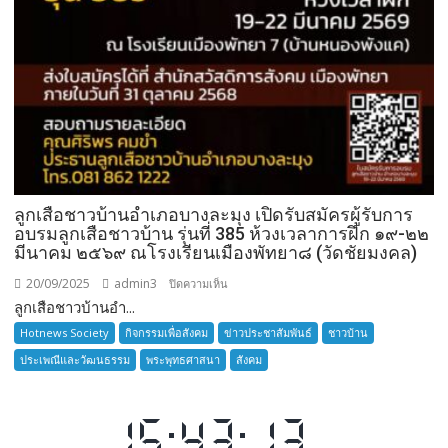
ลูกเสือชาวบ้านอำเภอบางละมุง เปิดรับสมัครผู้รับการ
อบรมลูกเสือชาวบ้าน รุ่นที่ 385 ห้วงเวลาการฝึก ๑๙-๒๒
มีนาคม ๒๕๖๙ ณโรงเรียนเมืองพัทยา๘ (วัดชัยมงคล)
20/09/2025
admin3
บน
ปิดความเห็น
ลูกเสือชาวบ้านอำ...
ลูก
เสือ
Hotnews Society
กิจกรรมเพื่อสังคม
ข่าวประชาสัมพันธ์
ชาวบ้าน
ชาว
ประเพณีและวัฒนธรรม
พระพุทธศาสนา
สังคม
บ้าน
อำเภอ
บางละมุง
เปิด