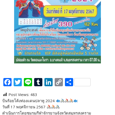
F
T
Li
T
Li
C
S
ac
w
n
u
n
o
h
Post Views:
483
e
itt
e
m
k
p
ar
ปั่นร้อยโค้งท่องแดนปลาทู 2024
b
er
bl
e
y
e
วันที่ 17 พฤศจิกายน 2567
o
r
dI
Li
ดำเนินการโดยชมรมกีฬาจักรยานจังหวัดสมุทรสงคราม