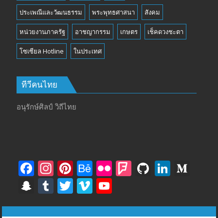
ประเพณีและวัฒนธรรม
พระพุทธศาสนา
สังคม
หน่วยงานภาครัฐ
อาชญากรรม
เกษตร
เช็คดวงชะตา
โซเซียล Hotline
ในประเทศ
ทีวีคนไทย
อนุรักษ์ศิลป์ วิถีไทย
F
In
Pi
B
Fli
F
Gi
Li
M
ac
st
nt
e
ck
o
t
n
e
S
T
T
Vi
Y
e
a
er
h
r
u
H
k
di
n
u
w
m
o
b
gr
e
a
rs
u
e
u
a
m
itt
e
u