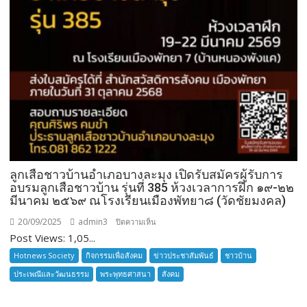
ลูกเสือชาวบ้านอำเภอบางละมุง เปิดรับสมัครผู้รับการ
อบรมลูกเสือชาวบ้าน รุ่นที่ 385 ห้วงเวลาการฝึก ๑๙-๒๒
มีนาคม ๒๕๖๙ ณโรงเรียนเมืองพัทยา๘ (วัดชัยมงคล)
20/09/2025
admin3
บน
ปิดความเห็น
Post Views: 1,05...
ลูก
เสือ
Hotnews Society
กิจกรรมเพื่อสังคม
ข่าวประชาสัมพันธ์
ชาวบ้าน
ชาว
ประเพณีและวัฒนธรรม
พระพุทธศาสนา
สังคม
บ้าน
อำเภอ