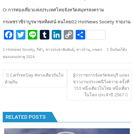
o
n
n
Cr.การท่องเที่ยวแห่งประเทศไทยจังหวัดสมุทรสงคราม
k
k
กรเพชรวชิราบูรพาชลทิตศน์ คนไทย02 HotNews Society รายงาน
F
T
Li
T
Li
C
S
ac
w
n
u
n
o
h
,
,
,
,
Hotnews Society
กีฬา
ข่าวประชาสัมพันธ์
ชาวบ้าน
เกษตร
ปั่นร้อยโค้ง
e
itt
e
m
k
p
ar
ท่องแดนปลาทู 2024
b
er
bl
e
y
e
o
r
dI
Li
แนะแนว
CarFreeDay #ทางเดียวกันไป
ผู้ว่าราชการจังหวัดชลบุรี แถลง
o
n
n
เรื่อง
ข่าวงานประเพณีวิ่งควาย ครั้งที่
ด้วยกัน
153 หนึ่งเดียวในไทย หนึ่งเดียว
k
k
ในโลก ประจำปี 2567
RELATED POSTS