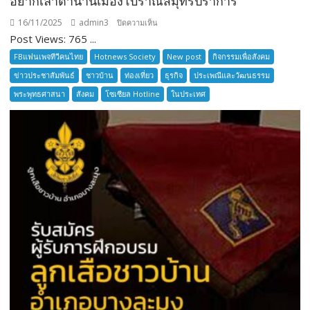
อยากเล่าตำนานเมืองโบราณสมุทรปราการ
16/11/2025
admin3
บน
ปิดความเห็น
Post Views: 765 ...
อยาก
เล่า
FBแฟนเพจทีวีคนไทย
Hotnews Society
New post
กิจกรรมเพื่อสังคม
ตำนาน
ข่าวประชาสัมพันธ์
ชาวบ้าน
ท่องเที่ยว
ธุรกิจ
ประเพณีและวัฒนธรรม
เมือง
พระพุทธศาสนา
สังคม
โซเซียล Hotline
ในประเทศ
โบราณ
สมุทรปราการ