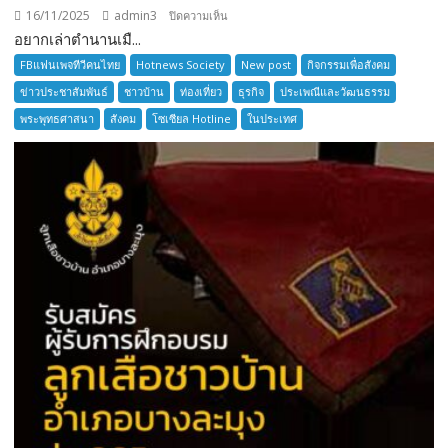
16/11/2025
admin3
บน
ปิดความเห็น
อยากเล่าตำนานเมื...
อยาก
เล่า
FBแฟนเพจทีวีคนไทย
Hotnews Society
New post
กิจกรรมเพื่อสังคม
ตำนาน
ข่าวประชาสัมพันธ์
ชาวบ้าน
ท่องเที่ยว
ธุรกิจ
ประเพณีและวัฒนธรรม
เมือง
พระพุทธศาสนา
สังคม
โซเซียล Hotline
ในประเทศ
โบราณ
สมุทรปราการ