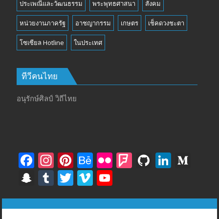
ประเพณีและวัฒนธรรม
พระพุทธศาสนา
สังคม
หน่วยงานภาครัฐ
อาชญากรรม
เกษตร
เช็คดวงชะตา
โซเซียล Hotline
ในประเทศ
ทีวีคนไทย
อนุรักษ์ศิลป์ วิถีไทย
F
In
Pi
B
Fli
F
Gi
Li
M
ac
st
nt
e
ck
o
t
n
e
S
T
T
Vi
Y
e
a
er
h
r
u
H
k
di
n
u
w
m
o
b
gr
e
a
rs
u
e
u
a
m
itt
e
u
ทีวีฅนไทย © tvkhonthai.com