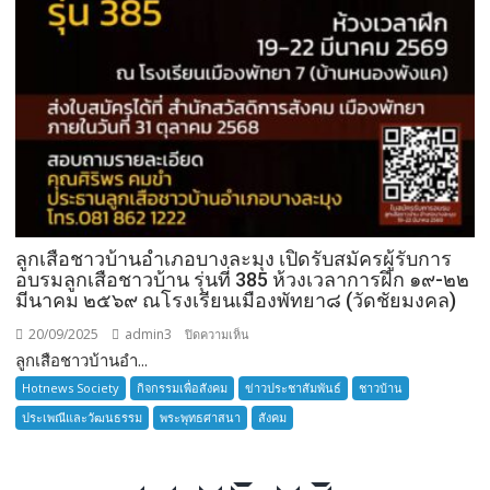
ลูกเสือชาวบ้านอำเภอบางละมุง เปิดรับสมัครผู้รับการ
อบรมลูกเสือชาวบ้าน รุ่นที่ 385 ห้วงเวลาการฝึก ๑๙-๒๒
มีนาคม ๒๕๖๙ ณโรงเรียนเมืองพัทยา๘ (วัดชัยมงคล)
20/09/2025
admin3
บน
ปิดความเห็น
ลูกเสือชาวบ้านอำ...
ลูก
เสือ
Hotnews Society
กิจกรรมเพื่อสังคม
ข่าวประชาสัมพันธ์
ชาวบ้าน
ชาว
ประเพณีและวัฒนธรรม
พระพุทธศาสนา
สังคม
บ้าน
อำเภอ
บางละมุง