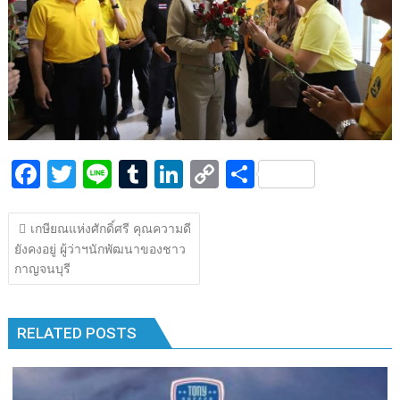
k
k
F
T
Li
T
Li
C
S
ac
w
n
u
n
o
h
แนะแนว
e
itt
e
m
k
p
ar
เกษียณแห่งศักดิ์ศรี คุณความดี
เรื่อง
ยังคงอยู่ ผู้ว่าฯนักพัฒนาของชาว
b
er
bl
e
y
e
กาญจนบุรี​
o
r
dI
Li
o
n
n
RELATED POSTS
k
k