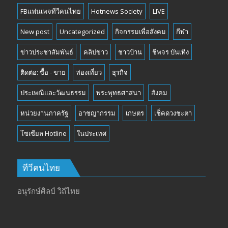
FBแฟนเพจทีวีคนไทย
Hotnews Society
LIVE
New post
Uncategorized
กิจกรรมเพื่อสังคม
กีฬา
ข่าวประชาสัมพันธ์
คลิปข่าว
ชาวบ้าน
ชีพจร บันเทิง
ติดต่อ: ซื้อ - ขาย
ท่องเที่ยว
ธุรกิจ
ประเพณีและวัฒนธรรม
พระพุทธศาสนา
สังคม
หน่วยงานภาครัฐ
อาชญากรรม
เกษตร
เช็คดวงชะตา
โซเซียล Hotline
ในประเทศ
ทีวีคนไทย
อนุรักษ์ศิลป์ วิถีไทย