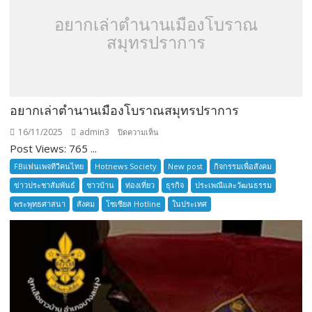
อยากเล่าตำนานเมืองโบราณ
สมุทรปราการ
อยากเล่าตำนานเมืองโบราณสมุทรปราการ
16/11/2025
admin3
บน
ปิดความเห็น
Post Views: 765 ...
อยาก
เล่า
FBแฟนเพจทีวีคนไทย
Hotnews Society
New post
กิจกรรมเพื่อสังคม
ตำนาน
ข่าวประชาสัมพันธ์
ชาวบ้าน
ท่องเที่ยว
ธุรกิจ
ประเพณีและวัฒนธรรม
เมือง
พระพุทธศาสนา
สังคม
โซเซียล Hotline
ในประเทศ
โบราณ
สมุทรปราการ