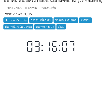
มีนาคม ๒๕๖๙ ณโรงเรียนเมืองพัทยา๘ (วัดชัยมงคล)
20/09/2025
admin3
บน
ปิดความเห็น
Post Views: 1,05...
ลูก
เสือ
Hotnews Society
กิจกรรมเพื่อสังคม
ข่าวประชาสัมพันธ์
ชาวบ้าน
ชาว
ประเพณีและวัฒนธรรม
พระพุทธศาสนา
สังคม
บ้าน
อำเภอ
บางละมุง
เปิด
รับ
สมัคร
ผู้รับ
การ
อบรม
ลูก
เสือ
ชาว
บ้าน
รุ่น
ที่