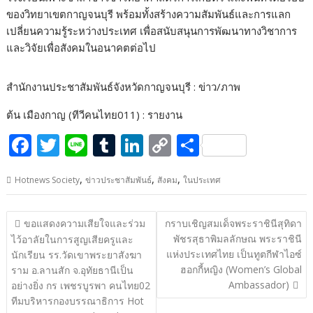
ของวิทยาเขตกาญจนบุรี พร้อมทั้งสร้างความสัมพันธ์และการแลก
เปลี่ยนความรู้ระหว่างประเทศ เพื่อสนับสนุนการพัฒนาทางวิชาการ
และวิจัยเพื่อสังคมในอนาคตต่อไป
สำนักงานประชาสัมพันธ์จังหวัดกาญจนบุรี : ข่าว/ภาพ
ต้น เมืองกาญ (ทีวีคนไทย011) : รายงาน
F
T
Li
T
Li
C
S
ac
w
n
u
n
o
h
,
,
,
Hotnews Society
ข่าวประชาสัมพันธ์
สังคม
ในประเทศ
e
itt
e
m
k
p
ar
b
er
bl
e
y
e
แนะแนว
ขอแสดงความเสียใจและร่วม
กราบเชิญสมเด็จพระราชินีสุทิดา
o
r
dI
Li
เรื่อง
พัชรสุธาพิมลลักษณ พระราชินี
ไว้อาลัยในการสูญเสียครูและ
o
n
n
แห่งประเทศไทย เป็นทูตกีฬาไอซ์
นักเรียน รร.วัดเขาพระยาสังฆา
ฮอกกี้หญิง (Women’s Global
ราม อ.ลานสัก จ.อุทัยธานีเป็น
k
k
Ambassador)
อย่างยิ่ง กร เพชรบูรพา คนไทย02
ทีมบริหารกองบรรณาธิการ Hot