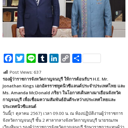
F
T
Li
T
Li
C
S
ac
w
n
u
n
o
h
Post Views:
637
e
itt
e
m
k
p
ar
รองผู้ว่าราชการจังหวัดกาญจนบุรี ให้การต้อนรับฯ H.E. Mr.
b
er
bl
e
y
e
Jonathan Kings เอกอัครราชทูตนิวซีแลนด์ประจำประเทศไทย และ
o
r
dI
Li
Ms. Amanda McDonald ภริยา ในโอกาสเดินทางมาเยือนจังหวัด
กาญจนบุรี เพื่อเชื่อมความสัมพันธ์อันดีระหว่างประเทศไทยและ
o
n
n
ประเทศนิวซีแลนด์
k
k
วันนี้(1 ตุลาคม 2567) เวลา 09.00 น. ณ ห้องปฏิบัติงานผู้ว่าราชการ
จังหวัดกาญจนบุรี ชั้น 2 ศาลากลางจังหวัดกาญจนบุรี นายรณภพ
เวียงสิมมา รองผู้ว่าราชการจังหวัดกาญจนบุรี รักษาราชการแทนผู้ว่า