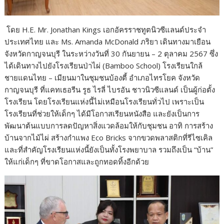
โดย H.E. Mr. Jonathan Kings เอกอัครราชทูตนิวซีแลนด์ประจำ
ประเทศไทย และ Ms. Amanda McDonald ภริยา เดินทางมาเยือน
จังหวัดกาญจนบุรี ในระหว่างวันที่ 30 กันยายน – 2 ตุลาคม 2567 ซึ่ง
ได้เดินทางไปยังโรงเรียนป่าไผ่ (Bamboo School) โรงเรียนใกล้
ชายแดนไทย – เมียนมาในชุมชนบ้องตี้ อำเภอไทรโยค จังหวัด
กาญจนบุรี ที่แคทเธอรีน รูธ ไรลี่ ไบรอัน ชาวนิวซีแลนด์ เป็นผู้ก่อตั้ง
โรงเรียน โดยโรงเรียนแห่งนี้ไม่เหมือนโรงเรียนทั่วไป เพราะเป็น
โรงเรียนที่ช่วยให้เด็กๆ ได้มีโอกาสเรียนหนังสือ และยังเป็นการ
พัฒนาต้นแบบการลดปัญหาสิ่งแวดล้อมให้กับชุมชน อาทิ การสร้าง
บ้านจากไม้ไผ่ สร้างกำแพง Eco Bricks จากขวดพลาสติกที่รีไซเคิล
และที่สำคัญโรงเรียนแห่งนี้ยังเป็นทั้งโรงพยาบาล รวมถึงเป็น “บ้าน”
ให้แก่เด็กๆ ที่ขาดโอกาสและถูกทอดทิ้งอีกด้วย