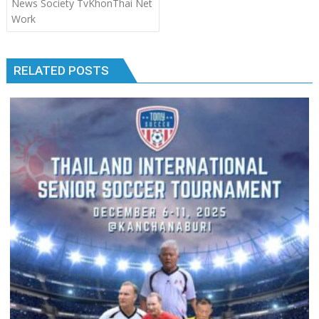
News Society TvKhonThai Net
Work
RELATED POSTS