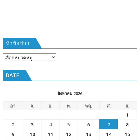
385
ห้วง
เวลา
การ
ฝึก
๑๙-๒๒
มีนาคม
หัวข้อข่าว
๒๕๖๙
ณ
หัวข้อ
โรงเรียน
ข่าว
เมือง
DATE
พัทยา๘
(วัด
ชัยมงคล)
สิงหาคม 2026
อา.
จ.
อ.
พ.
พฤ.
ศ.
ส.
1
2
3
4
5
6
7
8
9
10
11
12
13
14
15