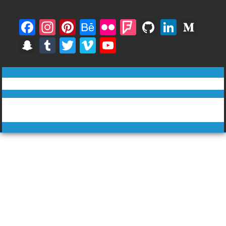
F
In
Pi
B
Fli
F
Gi
Li
M
ac
st
nt
e
ck
o
t
n
e
S
T
T
Vi
Y
e
a
er
h
r
u
H
k
di
n
u
w
m
o
b
gr
e
a
rs
u
e
u
a
m
itt
e
u
ทีวีฅนไทย © tvkhonthai.com
o
a
st
n
q
b
dI
m
p
bl
er
o
T
o
m
c
u
n
Proudly powered by WordPress
|
Theme: DuperMag by
Acme
c
r
u
Themes
k
e
ar
h
b
e
at
e
C
h
a
n
n