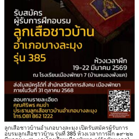
ลูกเสือชาวบ้านอำเภอบางละมุง เปิดรับสมัครผู้รับการ
อบรมลูกเสือชาวบ้าน รุ่นที่ 385 ห้วงเวลาการฝึก ๑๙-๒๒