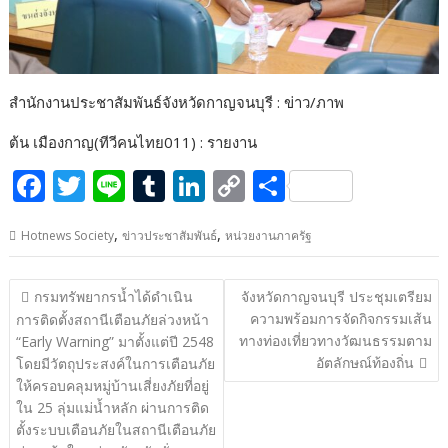
สำนักงานประชาสัมพันธ์จังหวัดกาญจนบุรี : ข่าว/ภาพ
ต้น เมืองกาญ(ทีวีคนไทย011) : รายงาน
F
T
Li
T
Li
C
S
ac
w
n
u
n
o
h
,
,
Hotnews Society
ข่าวประชาสัมพันธ์
หน่วยงานภาครัฐ
e
itt
e
m
k
p
ar
b
er
bl
e
y
e
แนะแนว
กรมทรัพยากรน้ำได้ดำเนิน
จังหวัดกาญจนบุรี ประชุมเตรียม
o
r
dI
Li
เรื่อง
ความพร้อมการจัดกิจกรรมเส้น
การติดตั้งสถานีเตือนภัยล่วงหน้า
o
n
n
ทางท่องเที่ยวทางวัฒนธรรมตาม
“Early Warning” มาตั้งแต่ปี 2548
อัตลักษณ์ท้องถิ่น
โดยมีวัตถุประสงค์ในการเตือนภัย
k
k
ให้ครอบคลุมหมู่บ้านเสี่ยงภัยที่อยู่
ใน 25 ลุ่มแม่น้ำหลัก ผ่านการติด
ตั้งระบบเตือนภัยในสถานีเตือนภัย