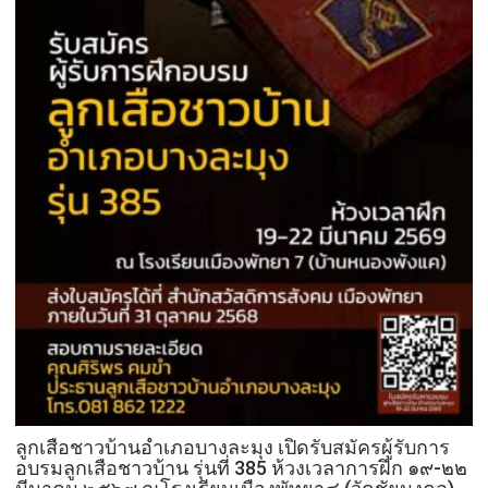
ลูกเสือชาวบ้านอำเภอบางละมุง เปิดรับสมัครผู้รับการ
อบรมลูกเสือชาวบ้าน รุ่นที่ 385 ห้วงเวลาการฝึก ๑๙-๒๒