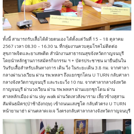
ทั้งนี้ สามารถรับเสื้อได้ด้วยตนเอง ได้ตั้งแต่วันที่ 15 – 18 ตุลาคม
2567 เวลา 08.30 – 16.30 น. ที่กลุ่มงานควบคุมโรคไม่ติดต่อ
สุขภาพจิตและยาเสพติด สำนักงานสาธารณสุขจังหวัดกาญจนบุรี
โดยนำหลักฐานการสมัครกิจกรรม ฯ + บัตรประชาชน มายืนยันใน
วันรับเสื้อสำหรับเส้นทางการ เดิน วิ่ง ในระยะเดิน 3.8 กม. จากศาลา
กลางผ่านวงเวียน ผ่าน รพ.พหลฯ ถึงแยกชุกโดน U TURN กลับศาลา
กลางจังหวัดกาญจนบุรี และระยะวิ่ง 10 กม. จากศาลากลางจังหวัด
กาญจนบุรี ผ่านวงเวียน ผ่าน รพ.พหลฯ ผ่านแยกชุกโดน ผ่าน
ศาลหลักเมือง ผ่าน sky walk ผ่านวัดเทวสังฆาราม เลี้ยวข้างสุสาน
สัมพันธมิตร(ป่าช้าอังกฤษ) เข้าถนนแสงชูโต กลับตัวตรง U TURN
หน้ายามาฮ่า ผ่านตลาดเจเจ วิ่งตรงกลับศาลากลางจังหวัดกาญจนบุรี