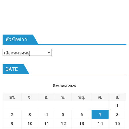
385
ห้วง
เวลา
การ
ฝึก
๑๙-๒๒
มีนาคม
หัวข้อข่าว
๒๕๖๙
ณ
หัวข้อ
โรงเรียน
ข่าว
เมือง
DATE
พัทยา๘
(วัด
ชัยมงคล)
สิงหาคม 2026
อา.
จ.
อ.
พ.
พฤ.
ศ.
ส.
1
2
3
4
5
6
7
8
9
10
11
12
13
14
15