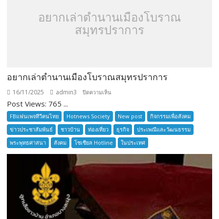
อยากเล่าตำนานเมืองโบราณ
สมุทรปราการ
อยากเล่าตำนานเมืองโบราณสมุทรปราการ
16/11/2025
admin3
บน
ปิดความเห็น
Post Views: 765 ...
อยาก
เล่า
FBแฟนเพจทีวีคนไทย
Hotnews Society
New post
กิจกรรมเพื่อสังคม
ตำนาน
ข่าวประชาสัมพันธ์
ชาวบ้าน
ท่องเที่ยว
ธุรกิจ
ประเพณีและวัฒนธรรม
เมือง
พระพุทธศาสนา
สังคม
โซเซียล Hotline
ในประเทศ
โบราณ
สมุทรปราการ