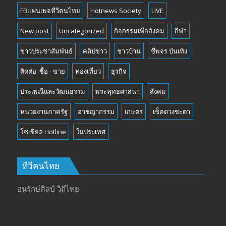
FBแฟนเพจทีวีคนไทย
Hotnews Society
LIVE
New post
Uncategorized
กิจกรรมเพื่อสังคม
กีฬา
ข่าวประชาสัมพันธ์
คลิปข่าว
ชาวบ้าน
ชีพจร บันเทิง
ติดต่อ: ซื้อ - ขาย
ท่องเที่ยว
ธุรกิจ
ประเพณีและวัฒนธรรม
พระพุทธศาสนา
สังคม
หน่วยงานภาครัฐ
อาชญากรรม
เกษตร
เช็คดวงชะตา
โซเซียล Hotline
ในประเทศ
ทีวีคนไทย
อนุรักษ์ศิลป์ วิถีไทย