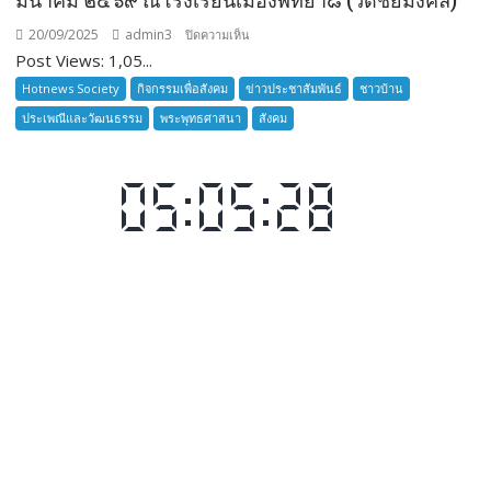
มีนาคม ๒๕๖๙ ณโรงเรียนเมืองพัทยา๘ (วัดชัยมงคล)
20/09/2025
admin3
บน
ปิดความเห็น
Post Views: 1,05...
ลูก
เสือ
Hotnews Society
กิจกรรมเพื่อสังคม
ข่าวประชาสัมพันธ์
ชาวบ้าน
ชาว
ประเพณีและวัฒนธรรม
พระพุทธศาสนา
สังคม
บ้าน
อำเภอ
บางละมุง
เปิด
รับ
สมัคร
ผู้รับ
การ
อบรม
ลูก
เสือ
ชาว
บ้าน
รุ่น
ที่