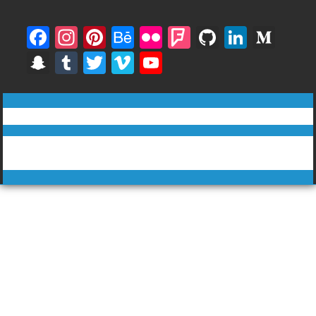
F
In
Pi
B
Fli
F
Gi
Li
M
ac
st
nt
e
ck
o
t
n
e
S
T
T
Vi
Y
e
a
er
h
r
u
H
k
di
n
u
w
m
o
b
gr
e
a
rs
u
e
u
a
m
itt
e
u
ทีวีฅนไทย © tvkhonthai.com
o
a
st
n
q
b
dI
m
p
bl
er
o
T
o
m
c
u
n
Proudly powered by WordPress
|
Theme: DuperMag by
Acme
c
r
u
Themes
k
e
ar
h
b
e
at
e
C
h
a
n
n