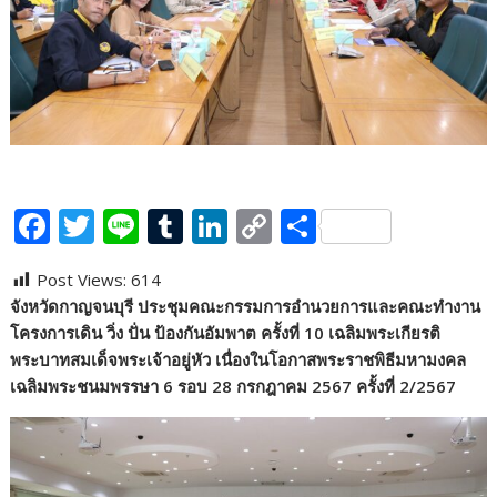
F
T
Li
T
Li
C
S
ac
w
n
u
n
o
h
Post Views:
614
e
itt
e
m
k
p
ar
จังหวัดกาญจนบุรี ประชุมคณะกรรมการอำนวยการและคณะทำงาน
b
er
bl
e
y
e
โครงการเดิน วิ่ง ปั่น ป้องกันอัมพาต ครั้งที่ 10 เฉลิมพระเกียรติ
o
r
dI
Li
พระบาทสมเด็จพระเจ้าอยู่หัว เนื่องในโอกาสพระราชพิธีมหามงคล
เฉลิมพระชนมพรรษา 6 รอบ 28 กรกฎาคม 2567 ครั้งที่ 2/2567
o
n
n
k
k