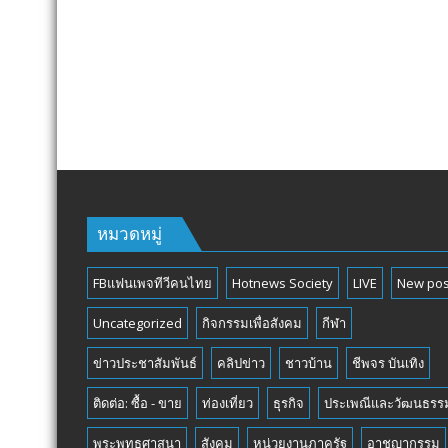
TOURNAMENT
หมวดหมู่
FBแฟนเพจทีวีคนไทย
Hotnews Society
LIVE
New pos
Uncategorized
กิจกรรมเพื่อสังคม
กีฬา
ข่าวประชาสัมพันธ์
คลิปข่าว
ชาวบ้าน
ชีพจร บันเทิง
ติดต่อ: ซื้อ - ขาย
ท่องเที่ยว
ธุรกิจ
ประเพณีและวัฒนธรร
พระพุทธศาสนา
สังคม
หน่วยงานภาครัฐ
อาชญากรรม