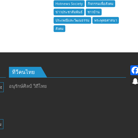
เสือ
Hotnews Society
กิจกรรมเพื่อสังคม
ชาว
ข่าวประชาสัมพันธ์
ชาวบ้าน
บ้าน
ประเพณีและวัฒนธรรม
พระพุทธศาสนา
อำเภอ
สังคม
บางละมุง
เปิด
รับ
สมัคร
ผู้รับ
การ
อบรม
ทีวีคนไทย
ลูก
เสือ
อนุรักษ์ศิลป์ วิถีไทย
t
ชาว
บ้าน
รุ่น
ที่
385
ม
ห้วง
เวลา
การ