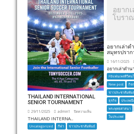
อยากเ
โบราณ
อยากเล่าต
สมุทรปราก
16/11/2025
อยากเล่าตำนาน
FBแฟนเพจทีวีคน
New post
กิจ
ข่าวประชาสัมพันธ
THAILAND INTERNATIONAL
ธุรกิจ
ประเพณี
SENIOR TOURNAMENT
พระพุทธศาสนา
29/11/2025
admin1
บน
ปิดความเห็น
ในประเทศ
THAILAND INTERNA...
THAILAND
INTERNATIONAL
Uncategorized
กีฬา
ข่าวประชาสัมพันธ์
SENIOR