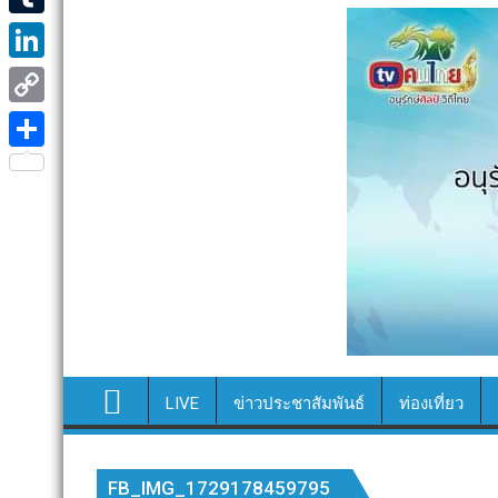
e
i
i
T
b
t
n
u
o
L
t
e
m
o
i
e
C
b
k
n
r
o
S
l
k
p
h
r
e
y
a
d
L
r
I
i
e
n
n
k
LIVE
ข่าวประชาสัมพันธ์
ท่องเที่ยว
FB_IMG_1729178459795