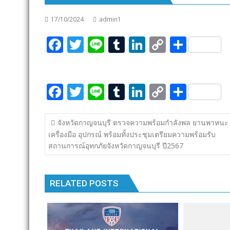
17/10/2024
admin1
F
T
Li
T
Li
C
S
ac
w
n
u
n
o
h
e
itt
e
m
k
p
ar
F
T
Li
T
Li
C
S
b
er
bl
e
y
e
ac
w
n
u
n
o
h
o
r
dI
Li
แนะแนว
e
itt
e
m
k
p
ar
o
n
n
จังหวัดกาญจนบุรี ตรวจความพร้อมกำลังพล ยานพาหนะ
เรื่อง
เครื่องมือ อุปกรณ์ พร้อมทั้งประชุมเตรียมความพร้อมรับ
b
er
bl
e
y
e
k
k
สถานการณ์อุทกภัยจังหวัดกาญจนบุรี ปี2567
o
r
dI
Li
o
n
n
RELATED POSTS
k
k