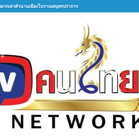
อยากเล่าตำนานเมืองโบราณสมุทรปราการ