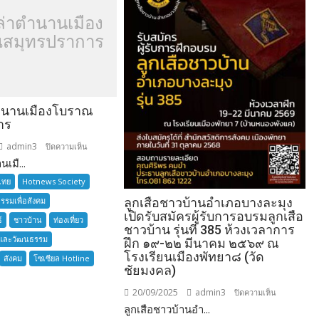
ล่าตำนานเมือง
สมุทรปราการ
ำนานเมืองโบราณ
าร
admin3
บน
ปิดความเห็น
เมื...
อยาก
เล่า
ไทย
Hotnews Society
ตำนาน
กรรมเพื่อสังคม
ลูกเสือชาวบ้านอำเภอบางละมุง
เมือง
เปิดรับสมัครผู้รับการอบรมลูกเสือ
์
ชาวบ้าน
ท่องเที่ยว
โบราณ
ชาวบ้าน รุ่นที่ 385 ห้วงเวลาการ
และวัฒนธรรม
สมุทรปราการ
ฝึก ๑๙-๒๒ มีนาคม ๒๕๖๙ ณ
โรงเรียนเมืองพัทยา๘ (วัด
สังคม
โซเซียล Hotline
ชัยมงคล)
20/09/2025
admin3
บน
ปิดความเห็น
ลูกเสือชาวบ้านอำ...
ลูก