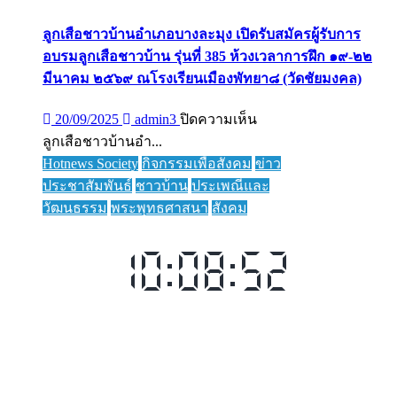
ลูกเสือชาวบ้านอำเภอบางละมุง เปิดรับสมัครผู้รับการ
อบรมลูกเสือชาวบ้าน รุ่นที่ 385 ห้วงเวลาการฝึก ๑๙-๒๒
มีนาคม ๒๕๖๙ ณโรงเรียนเมืองพัทยา๘ (วัดชัยมงคล)
บน
20/09/2025
admin3
ปิดความเห็น
ลูก
ลูกเสือชาวบ้านอำ...
เสือ
Hotnews Society
กิจกรรมเพื่อสังคม
ข่าว
ชาว
ประชาสัมพันธ์
ชาวบ้าน
ประเพณีและ
บ้าน
วัฒนธรรม
พระพุทธศาสนา
สังคม
อำเภอ
บางละมุง
เปิด
รับ
สมัคร
ผู้รับ
การ
อบรม