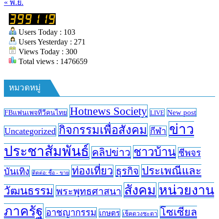
« พ.ย.
(วัด
ชัยมงคล)
Users Today : 103
Users Yesterday : 271
Views Today : 300
Total views : 1476659
หมวดหมู่
Hotnews Society
New post
FBแฟนเพจทีวีคนไทย
LIVE
ข่าว
กิจกรรมเพื่อสังคม
Uncategorized
กีฬา
ประชาสัมพันธ์
ชาวบ้าน
คลิปข่าว
ชีพจร
ประเพณีและ
ท่องเที่ยว
ธุรกิจ
บันเทิง
ติดต่อ: ซื้อ - ขาย
สังคม
หน่วยงาน
วัฒนธรรม
พระพุทธศาสนา
ภาครัฐ
โซเซียล
อาชญากรรม
เกษตร
เช็คดวงชะตา