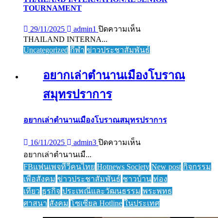
TOURNAMENT
บน
29/11/2025
admin1
ปิดความเห็น
THAILAND
THAILAND INTERNA...
INTERNATIONAL
Uncategorized
กีฬา
ข่าวประชาสัมพันธ์
SENIOR
TOURNAMENT
อยากเล่าตำนานเมืองโบราณ
สมุทรปราการ
อยากเล่าตำนานเมืองโบราณสมุทรปราการ
บน
16/11/2025
admin3
ปิดความเห็น
อยาก
อยากเล่าตำนานเมื...
เล่า
FBแฟนเพจทีวีคนไทย
Hotnews Society
New post
กิจกรรม
ตำนาน
เพื่อสังคม
ข่าวประชาสัมพันธ์
ชาวบ้าน
ท่อง
เมือง
เที่ยว
ธุรกิจ
ประเพณีและวัฒนธรรม
พระพุทธ
โบราณ
ศาสนา
สังคม
โซเซียล Hotline
ในประเทศ
สมุทรปราการ