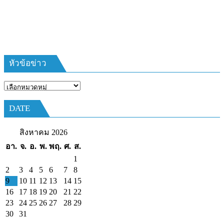
ลูก
เสือ
ชาว
บ้าน
รุ่น
หัวข้อข่าว
ที่
385
หัวข้อ
ห้วง
ข่าว
เวลา
DATE
การ
ฝึก
สิงหาคม 2026
๑๙-๒๒
อา.
จ.
อ.
พ.
พฤ.
ศ.
ส.
มีนาคม
1
๒๕๖๙
2
3
4
5
6
7
8
ณ
9
10
11
12
13
14
15
โรงเรียน
16
17
18
19
20
21
22
เมือง
23
24
25
26
27
28
29
30
31
พัทยา๘