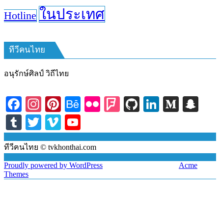
ในประเทศ
Hotline
ทีวีคนไทย
อนุรักษ์ศิลป์ วิถีไทย
Facebook
Instagram
Pinterest
Behance
Flickr
Foursquare
GitHub
LinkedIn
Medi
Sna
Tumblr
Twitter
Vimeo
YouTube
Channel
ทีวีฅนไทย © tvkhonthai.com
Proudly powered by WordPress
|
Theme: DuperMag by
Acme
Themes