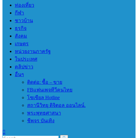
ท่องเที่ยว
กีฬา
ชาวบ้าน
ธุรกิจ
สังคม
เกษตร
หน่วยงานภาครัฐ
ในประเทศ
คลิปข่าว
อื่นๆ
ติดต่อ: ซื้อ – ขาย
FBแฟนเพจทีวีคนไทย
โซเซียล Hotline
สถานีวิทยุ ดิจิตอล ออนไลน์.
พระพุทธศาสนา
ชีพจร บันเทิง