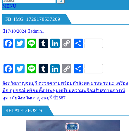
MENU
FB_IMG_1729178537209
17/10/2024
admin1
Facebook
Twitter
Line
Tumblr
LinkedIn
Copy
Share
Link
Facebook
Twitter
Line
Tumblr
LinkedIn
Copy
Share
Link
จังหวัดกาญจนบุรี ตรวจความพร้อมกำลังพล ยานพาหนะ เครื่อง
แนะแนว
มือ อุปกรณ์ พร้อมทั้งประชุมเตรียมความพร้อมรับสถานการณ์
เรื่อง
อุทกภัยจังหวัดกาญจนบุรี ปี2567
RELATED POSTS