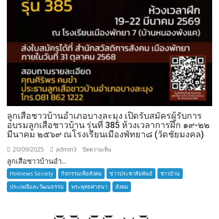
ลูกเสือชาวบ้านอำเภอบางละมุง เปิดรับสมัครผู้รับการ
อบรมลูกเสือชาวบ้าน รุ่นที่ 385 ห้วงเวลาการฝึก ๑๙-๒๒
มีนาคม ๒๕๖๙ ณโรงเรียนเมืองพัทยา๘ (วัดชัยมงคล)
20/09/2025
admin3
บน
ปิดความเห็น
ลูกเสือชาวบ้านอำ...
ลูก
เสือ
Hotnews Society
กิจกรรมเพื่อสังคม
ข่าวประชาสัมพันธ์
ชาวบ้าน
ชาว
ประเพณีและวัฒนธรรม
พระพุทธศาสนา
สังคม
บ้าน
อำเภอ
บางละมุง