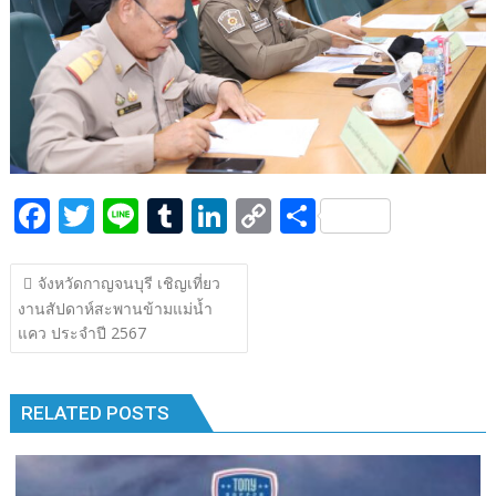
k
k
F
T
Li
T
Li
C
S
ac
w
n
u
n
o
h
แนะแนว
e
itt
e
m
k
p
ar
จังหวัดกาญจนบุรี เชิญเที่ยว
เรื่อง
งานสัปดาห์สะพานข้ามแม่น้ำ
b
er
bl
e
y
e
แคว ประจำปี 2567
o
r
dI
Li
o
n
n
RELATED POSTS
k
k