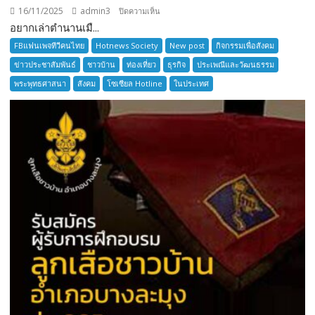
16/11/2025
admin3
บน
ปิดความเห็น
อยากเล่าตำนานเมื...
อยาก
เล่า
FBแฟนเพจทีวีคนไทย
Hotnews Society
New post
กิจกรรมเพื่อสังคม
ตำนาน
ข่าวประชาสัมพันธ์
ชาวบ้าน
ท่องเที่ยว
ธุรกิจ
ประเพณีและวัฒนธรรม
เมือง
พระพุทธศาสนา
สังคม
โซเซียล Hotline
ในประเทศ
โบราณ
สมุทรปราการ