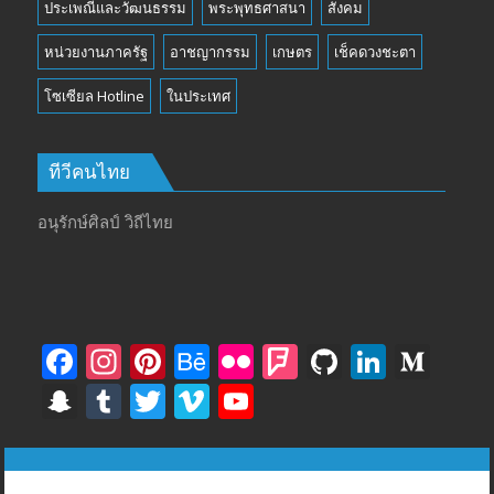
ประเพณีและวัฒนธรรม
พระพุทธศาสนา
สังคม
หน่วยงานภาครัฐ
อาชญากรรม
เกษตร
เช็คดวงชะตา
โซเซียล Hotline
ในประเทศ
ทีวีคนไทย
อนุรักษ์ศิลป์ วิถีไทย
F
In
Pi
B
Fli
F
Gi
Li
M
ac
st
nt
e
ck
o
t
n
e
S
T
T
Vi
Y
e
a
er
h
r
u
H
k
di
n
u
w
m
o
b
gr
e
a
rs
u
e
u
a
m
itt
e
u
ทีวีฅนไทย © tvkhonthai.com