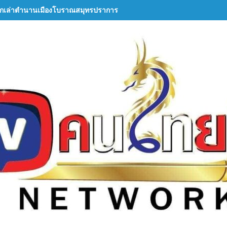
กเล่าตำนานเมืองโบราณสมุทรปราการ