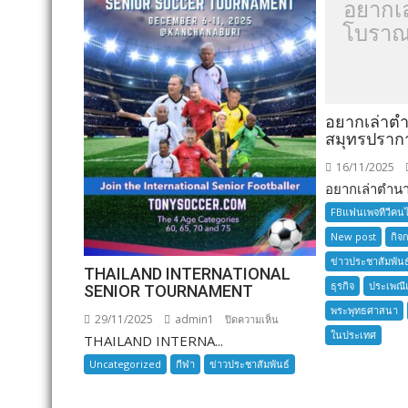
อยากเ
โบราณ
อยากเล่าต
สมุทรปราก
16/11/2025
อยากเล่าตำนาน
FBแฟนเพจทีวีคน
New post
กิจ
ข่าวประชาสัมพันธ
THAILAND INTERNATIONAL
ธุรกิจ
ประเพณี
SENIOR TOURNAMENT
พระพุทธศาสนา
29/11/2025
admin1
บน
ปิดความเห็น
ในประเทศ
THAILAND INTERNA...
THAILAND
INTERNATIONAL
Uncategorized
กีฬา
ข่าวประชาสัมพันธ์
SENIOR
TOURNAMENT