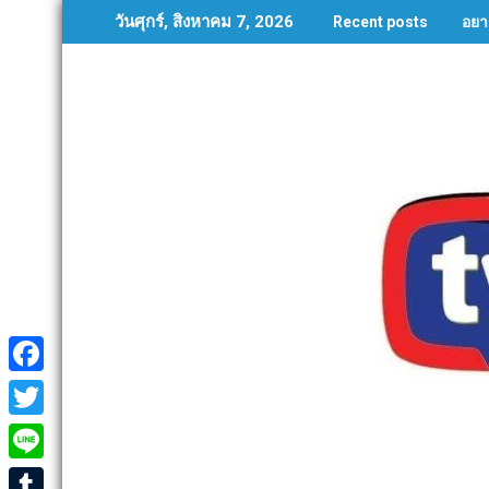
Skip
อยา
วันศุกร์, สิงหาคม 7, 2026
Recent posts
to
content
F
a
T
c
w
L