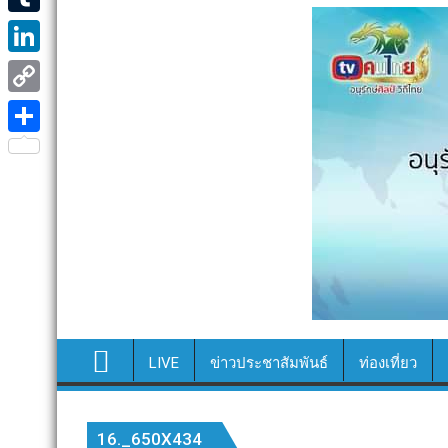
e
i
i
T
b
t
n
u
o
L
t
e
m
o
i
e
C
b
k
n
r
o
S
l
k
p
h
r
e
y
a
d
L
r
I
i
e
n
n
k
LIVE
ข่าวประชาสัมพันธ์
ท่องเที่ยว
16._650X434