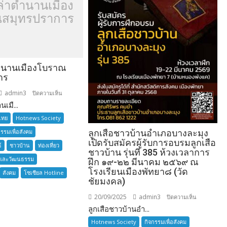
ล่าตำนานเมือง
สมุทรปราการ
ำนานเมืองโบราณ
าร
admin3
บน
ปิดความเห็น
เมื...
อยาก
เล่า
ไทย
Hotnews Society
ตำนาน
กรรมเพื่อสังคม
ลูกเสือชาวบ้านอำเภอบางละมุง
เมือง
เปิดรับสมัครผู้รับการอบรมลูกเสือ
์
ชาวบ้าน
ท่องเที่ยว
โบราณ
ชาวบ้าน รุ่นที่ 385 ห้วงเวลาการ
และวัฒนธรรม
สมุทรปราการ
ฝึก ๑๙-๒๒ มีนาคม ๒๕๖๙ ณ
โรงเรียนเมืองพัทยา๘ (วัด
สังคม
โซเซียล Hotline
ชัยมงคล)
20/09/2025
admin3
บน
ปิดความเห็น
ลูกเสือชาวบ้านอำ...
ลูก
เสือ
Hotnews Society
กิจกรรมเพื่อสังคม