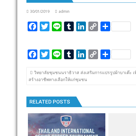
30/01/2019
admin
F
T
Li
T
Li
C
S
ac
w
n
u
n
o
h
e
itt
e
m
k
p
ar
F
T
Li
T
Li
C
S
b
er
bl
e
y
e
ac
w
n
u
n
o
h
o
r
dI
Li
แนะแนว
e
itt
e
m
k
p
ar
o
n
n
วิทยาลัยชุมชนนราธิวาส ส่งเสริมการแปรรูปผ้าบาเต๊ะ เพื
เรื่อง
สร้างอาชีพทางเลือกให้แก่ชุมชน
b
er
bl
e
y
e
k
k
o
r
dI
Li
o
n
n
RELATED POSTS
k
k