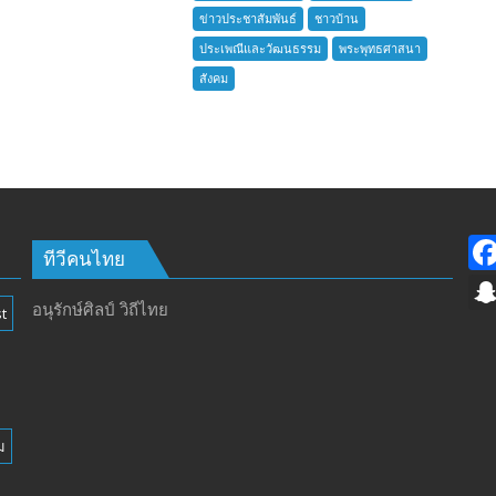
ชาว
ข่าวประชาสัมพันธ์
ชาวบ้าน
บ้าน
ประเพณีและวัฒนธรรม
พระพุทธศาสนา
อำเภอ
สังคม
บางละมุง
เปิด
รับ
สมัคร
ผู้รับ
การ
อบรม
ลูก
ทีวีคนไทย
เสือ
ชาว
อนุรักษ์ศิลป์ วิถีไทย
t
บ้าน
รุ่น
ที่
385
ห้วง
ม
เวลา
การ
ฝึก