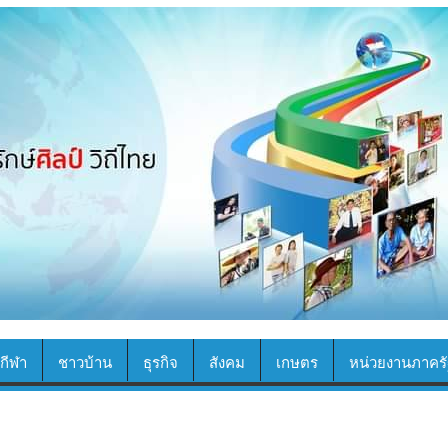
กีฬา
ชาวบ้าน
ธุรกิจ
สังคม
เกษตร
หน่วยงานภาครั