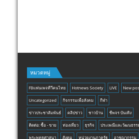
หมวดหมู่
FBแฟนเพจทีวีคนไทย
Hotnews Society
LIVE
New pos
Uncategorized
กิจกรรมเพื่อสังคม
กีฬา
ข่าวประชาสัมพันธ์
คลิปข่าว
ชาวบ้าน
ชีพจร บันเทิง
ติดต่อ: ซื้อ - ขาย
ท่องเที่ยว
ธุรกิจ
ประเพณีและวัฒนธรร
พระพุทธศาสนา
สังคม
หน่วยงานภาครัฐ
อาชญากรรม