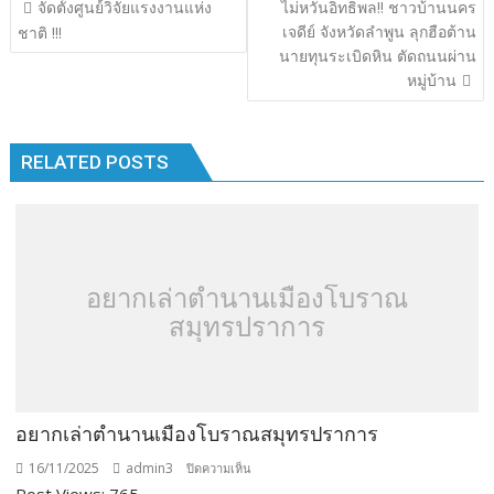
แนะแนว
จัดตั้งศูนย์์วิจัยแรงงานแห่ง
ไม่หวั่นอิทธิพล!! ชาวบ้านนคร
o
r
dI
Li
เรื่อง
เจดีย์ จังหวัดลำพูน ลุกฮือต้าน
ชาติ !!!
o
n
n
นายทุนระเบิดหิน ตัดถนนผ่าน
หมู่บ้าน
k
k
RELATED POSTS
อยากเล่าตำนานเมืองโบราณ
สมุทรปราการ
อยากเล่าตำนานเมืองโบราณสมุทรปราการ
16/11/2025
admin3
บน
ปิดความเห็น
Post Views: 765 ...
อยาก