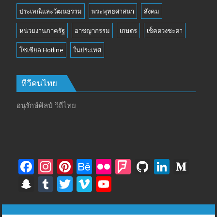
ประเพณีและวัฒนธรรม
พระพุทธศาสนา
สังคม
หน่วยงานภาครัฐ
อาชญากรรม
เกษตร
เช็คดวงชะตา
โซเซียล Hotline
ในประเทศ
ทีวีคนไทย
อนุรักษ์ศิลป์ วิถีไทย
F
In
Pi
B
Fli
F
Gi
Li
M
ac
st
nt
e
ck
o
t
n
e
S
T
T
Vi
Y
e
a
er
h
r
u
H
k
di
n
u
w
m
o
b
gr
e
a
rs
u
e
u
a
m
itt
e
u