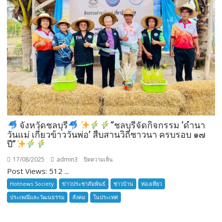
สมัคร
ผู้รับ
การ
อบรม
ลูก
เสือ
ชาว
บ้าน
รุ่น
ที่
385
จังหวัดชลบุรี
“ชลบุรีจัดกิจกรรม ‘ดำนา
ห้วง
วันแม่ เกี่ยวข้าววันพ่อ’ สืบสานวิถีชาวนา ครบรอบ ๑๗
เวลา
ปี”
การ
17/08/2025
admin3
บน
ปิดความเห็น
ฝึก
Post Views: 512 ...
๑๙-๒๒
จังหวัด
มีนาคม
Hotnews Society
ข่าวประชาสัมพันธ์
ชาวบ้าน
ท่องเที่ยว
ชลบุรี
๒๕๖๙
ประเพณีและวัฒนธรรม
สังคม
ในประเทศ
ณ
โรงเรียน