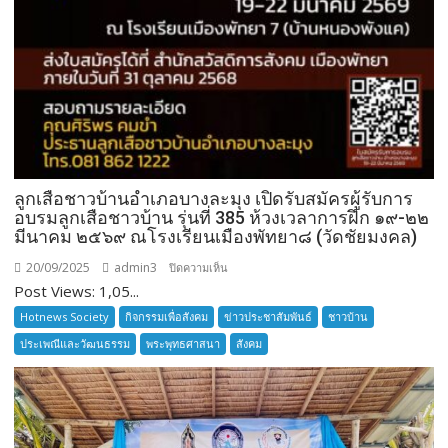
ลูกเสือชาวบ้านอำเภอบางละมุง เปิดรับสมัครผู้รับการ
อบรมลูกเสือชาวบ้าน รุ่นที่ 385 ห้วงเวลาการฝึก ๑๙-๒๒
มีนาคม ๒๕๖๙ ณโรงเรียนเมืองพัทยา๘ (วัดชัยมงคล)
20/09/2025
admin3
บน
ปิดความเห็น
Post Views: 1,05...
ลูก
เสือ
Hotnews Society
กิจกรรมเพื่อสังคม
ข่าวประชาสัมพันธ์
ชาวบ้าน
ชาว
ประเพณีและวัฒนธรรม
พระพุทธศาสนา
สังคม
บ้าน
อำเภอ
บางละมุง
เปิด
รับ