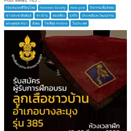
เล่า
FBแฟนเพจทีวีคนไทย
Hotnews Society
New post
กิจกรรมเพื่อสังคม
ตำนาน
ข่าวประชาสัมพันธ์
ชาวบ้าน
ท่องเที่ยว
ธุรกิจ
ประเพณีและวัฒนธรรม
เมือง
พระพุทธศาสนา
สังคม
โซเซียล Hotline
ในประเทศ
โบราณ
สมุทรปราการ