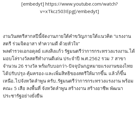
[embedyt] https://www.youtube.com/watch?
o
r
dI
Li
v=xTkcz503Epg[/embedyt]
o
n
n
k
k
งานวันสตรีสากลปีนี้จัดงานภายใต้คำขวัญภายใต้แนวคิด “แรงงาน
สตรี ร่วมจิตอาสา ทำความดี ด้วยหัวใจ”
พลตำรวจเอกอดุลย์ แสงสิงแก้ว รัฐมนตรีว่าการกระทรวงแรงงาน..ได้
มอบโล่รางวัลสตรีทำงานดีเด่น ประจำปี พ.ศ.2562 รวม 7 สาขา
จำนวน 26 รางวัล พร้มกับบอกว่า-ปัจจุบันกฎหมายแรงงานของไทย
ได้ปรับปรุง-คุ้มครอง-และเพิ่มสิทธิของสตรีให้มากขึ้น. แล้วก็ขึ้น
เหนือ..ไปจังหวัดลำพูน ครับ..รัฐมนตรีว่าการกระทรวงแรงงาน พร้อม
คณะ 5 เสือ ลงพื้นที่ จังหวัดลำพูน สร้างงาน สร้างอาชีพ พัฒนา
ประชารัฐอย่างยั่งยืน