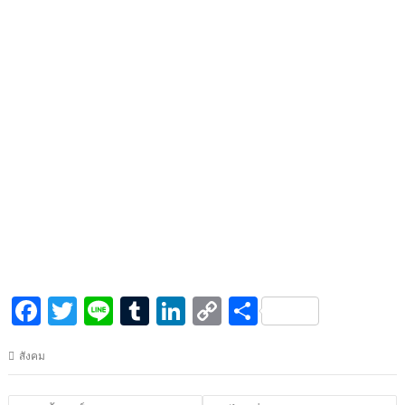
F
T
Li
T
Li
C
S
ac
w
n
u
n
o
h
สังคม
e
itt
e
m
k
p
ar
b
er
bl
e
y
e