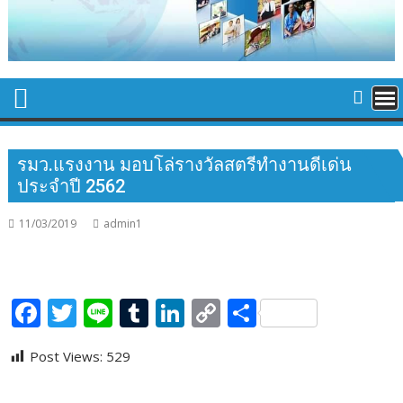
รมว.แรงงาน มอบโล่รางวัลสตรีทำงานดีเด่น
ประจำปี 2562
11/03/2019
admin1
F
T
Li
T
Li
C
S
ac
w
n
u
n
o
h
Post Views:
529
e
itt
e
m
k
p
ar
b
er
bl
e
y
e