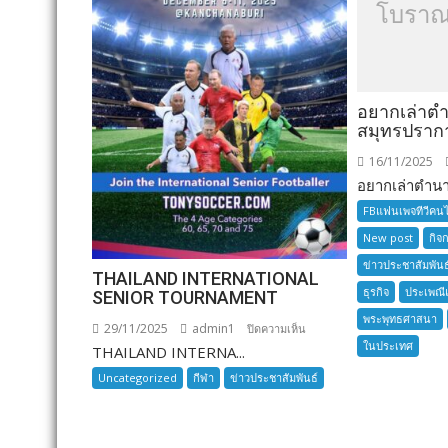
โบราณ
อยากเล่าต
สมุทรปราก
16/11/2025
อยากเล่าตำนาน
FBแฟนเพจทีวีคน
New post
กิจ
ข่าวประชาสัมพันธ
THAILAND INTERNATIONAL
ธุรกิจ
ประเพณี
SENIOR TOURNAMENT
พระพุทธศาสนา
29/11/2025
admin1
บน
ปิดความเห็น
ในประเทศ
THAILAND INTERNA...
THAILAND
INTERNATIONAL
Uncategorized
กีฬา
ข่าวประชาสัมพันธ์
SENIOR
TOURNAMENT