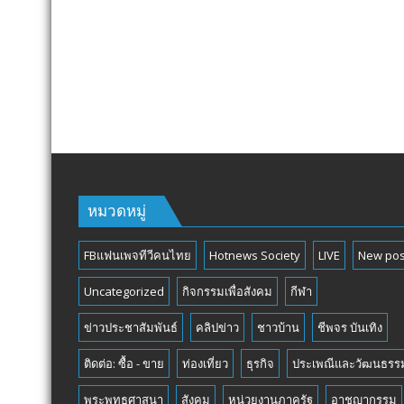
หมวดหมู่
FBแฟนเพจทีวีคนไทย
Hotnews Society
LIVE
New pos
Uncategorized
กิจกรรมเพื่อสังคม
กีฬา
ข่าวประชาสัมพันธ์
คลิปข่าว
ชาวบ้าน
ชีพจร บันเทิง
ติดต่อ: ซื้อ - ขาย
ท่องเที่ยว
ธุรกิจ
ประเพณีและวัฒนธรร
พระพุทธศาสนา
สังคม
หน่วยงานภาครัฐ
อาชญากรรม