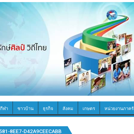
กีฬา
ชาวบ้าน
ธุรกิจ
สังคม
เกษตร
หน่วยงานภาครั
581-8EE7-D42A9CEECABB