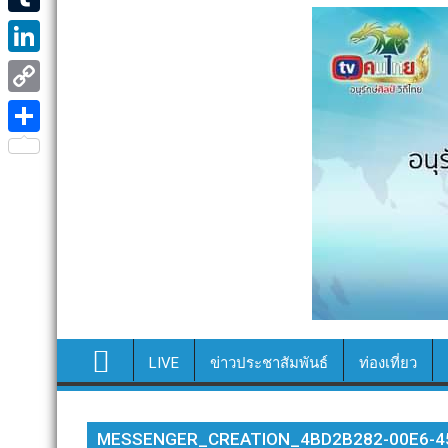
e
i
i
T
b
t
n
u
o
L
t
e
m
o
i
e
C
b
k
n
r
o
S
l
k
p
h
r
e
y
a
d
L
r
I
i
e
n
n
k
LIVE
ข่าวประชาสัมพันธ์
ท่องเที่ยว
MESSENGER_CREATION_4BD2B282-00E6-4