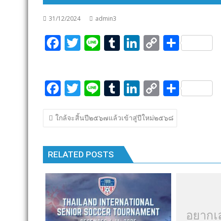
31/12/2024
admin3
F
T
Li
T
Li
C
S
ac
w
n
u
n
o
h
e
itt
e
m
k
p
ar
F
T
Li
T
Li
C
S
b
er
bl
e
y
e
ac
w
n
u
n
o
h
o
r
dI
Li
แนะแนว
e
itt
e
m
k
p
ar
o
n
n
ใกล้จะสิ้นปี๒๕๖๗แล้วเข้าสู่ปีใหม่๒๕๖๘
เรื่อง
b
er
bl
e
y
e
k
k
o
r
dI
Li
RELATED POSTS
o
n
n
k
k
อยากเ