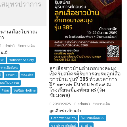
สมุทรปราการ
ำนานเมืองโบราณ
าร
admin3
บน
ปิดความเห็น
เมื...
อยาก
เล่า
ไทย
Hotnews Society
ตำนาน
กรรมเพื่อสังคม
ลูกเสือชาวบ้านอำเภอบางละมุง
เมือง
เปิดรับสมัครผู้รับการอบรมลูกเสือ
์
ชาวบ้าน
ท่องเที่ยว
โบราณ
ชาวบ้าน รุ่นที่ 385 ห้วงเวลาการ
และวัฒนธรรม
สมุทรปราการ
ฝึก ๑๙-๒๒ มีนาคม ๒๕๖๙ ณ
โรงเรียนเมืองพัทยา๘ (วัด
สังคม
โซเซียล Hotline
ชัยมงคล)
20/09/2025
admin3
บน
ปิดความเห็น
ลูกเสือชาวบ้านอำ...
ลูก
เสือ
Hotnews Society
กิจกรรมเพื่อสังคม
ชาว
ข่าวประชาสัมพันธ์
ชาวบ้าน