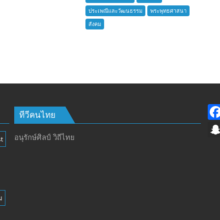
บ้าน
ประเพณีและวัฒนธรรม
พระพุทธศาสนา
อำเภอ
สังคม
บางละมุง
เปิด
รับ
สมัคร
ผู้รับ
การ
อบรม
ลูก
เสือ
ทีวีคนไทย
ชาว
บ้าน
อนุรักษ์ศิลป์ วิถีไทย
t
รุ่น
ที่
385
ห้วง
เวลา
ม
การ
ฝึก
๑๙-๒๒