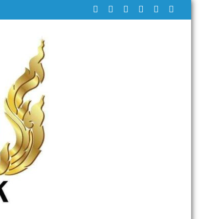
นที่ 385 ห้วงเวลาการฝึก ๑๙-๒๒ มีนาคม ๒๕๖๙ ณโรงเรียนเมืองพัทยา๘ (วัดช