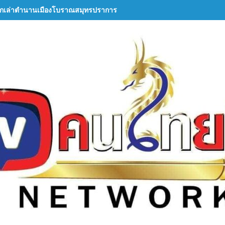
กเล่าตำนานเมืองโบราณสมุทรปราการ