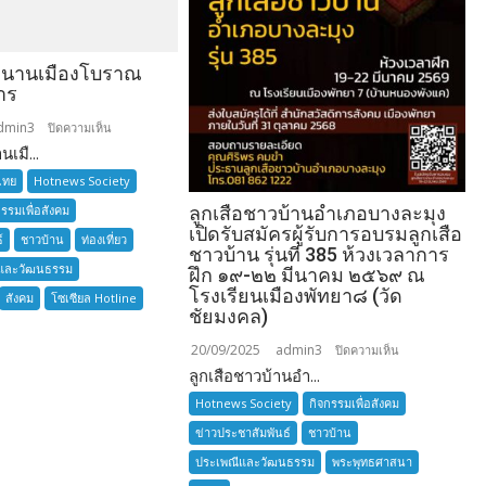
ำนานเมืองโบราณ
าร
dmin3
บน
ปิดความเห็น
เมื...
อยาก
เล่า
ไทย
Hotnews Society
ตำนาน
กรรมเพื่อสังคม
ลูกเสือชาวบ้านอำเภอบางละมุง
เมือง
เปิดรับสมัครผู้รับการอบรมลูกเสือ
์
ชาวบ้าน
ท่องเที่ยว
โบราณ
ชาวบ้าน รุ่นที่ 385 ห้วงเวลาการ
และวัฒนธรรม
สมุทรปราการ
ฝึก ๑๙-๒๒ มีนาคม ๒๕๖๙ ณ
โรงเรียนเมืองพัทยา๘ (วัด
สังคม
โซเซียล Hotline
ชัยมงคล)
20/09/2025
admin3
บน
ปิดความเห็น
ลูกเสือชาวบ้านอำ...
ลูก
เสือ
Hotnews Society
กิจกรรมเพื่อสังคม
ชาว
ข่าวประชาสัมพันธ์
ชาวบ้าน
บ้าน
ประเพณีและวัฒนธรรม
พระพุทธศาสนา
อำเภอ