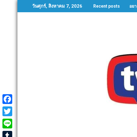
Skip
อยา
วันศุกร์, สิงหาคม 7, 2026
Recent posts
to
content
F
a
T
c
w
L