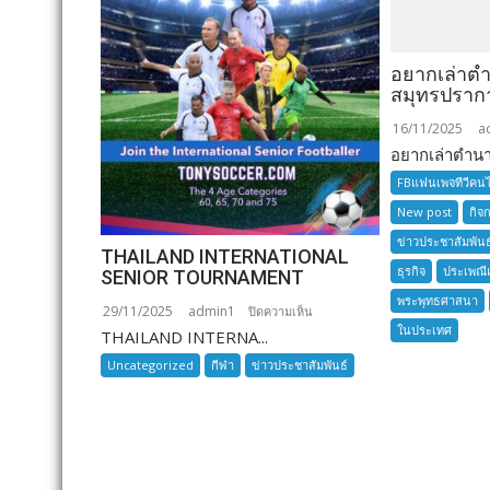
อยากเล่าต
สมุทรปราก
16/11/2025
a
อยากเล่าตำนาน
FBแฟนเพจทีวีคน
New post
กิจ
ข่าวประชาสัมพันธ
THAILAND INTERNATIONAL
ธุรกิจ
ประเพณี
SENIOR TOURNAMENT
พระพุทธศาสนา
29/11/2025
admin1
บน
ปิดความเห็น
ในประเทศ
THAILAND INTERNA...
THAILAND
INTERNATIONAL
Uncategorized
กีฬา
ข่าวประชาสัมพันธ์
SENIOR
TOURNAMENT