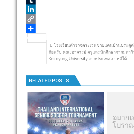
n
n
e
i
i
T
k
b
t
n
u
L
o
t
e
m
i
C
o
e
b
n
o
S
แนะแนว
โรงเรียนตำรวจตระเวนชายแดนบ้านประตูด่
k
r
l
k
p
h
เรื่อง
ต้อนรับ คณะอาจารย์ ครูและนักศึกษาจากมหาวิ
r
e
y
a
Keimyung University จากประเทศเกาหลีใต้
d
L
r
I
i
e
RELATED POSTS
n
n
k
อยากเ
โบราณ