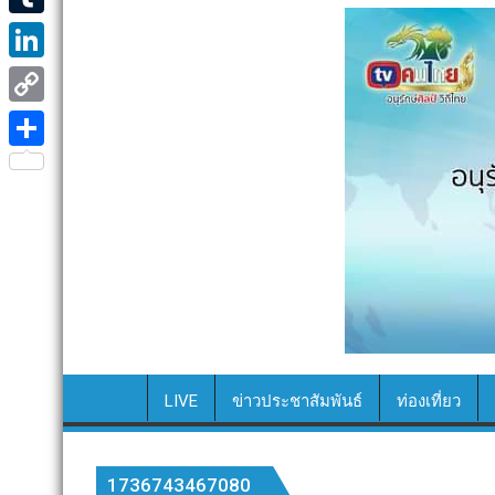
e
i
i
T
b
t
n
u
o
L
t
e
m
o
i
e
C
b
k
n
r
o
S
l
k
p
h
r
e
y
a
d
L
r
I
i
e
n
n
k
LIVE
ข่าวประชาสัมพันธ์
ท่องเที่ยว
1736743467080