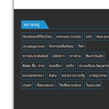
หมวดหมู่
FBแฟนเพจทีวีคนไทย
Hotnews Society
LIVE
New pos
Uncategorized
กิจกรรมเพื่อสังคม
กีฬา
ข่าวประชาสัมพันธ์
คลิปข่าว
ชาวบ้าน
ชีพจร บันเทิง
ติดต่อ: ซื้อ - ขาย
ท่องเที่ยว
ธุรกิจ
ประเพณีและวัฒนธรร
พระพุทธศาสนา
สังคม
หน่วยงานภาครัฐ
อาชญากรรม
เกษตร
เช็คดวงชะตา
โซเซียล Hotline
ในประเทศ