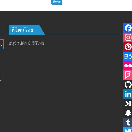
สังคม
บางละมุง
เปิด
รับ
สมัคร
ผู้รับ
ทีวีคนไทย
การ
F
อบรม
อนุรักษ์ศิลป์ วิถีไทย
t
a
I
ลูก
เสือ
c
n
P
ชาว
e
s
i
B
บ้าน
รุ่น
b
t
n
e
F
ม
ที่
o
a
t
h
l
F
385
ห้วง
o
g
e
a
i
o
G
เวลา
k
r
r
n
c
u
i
L
การ
ฝึก
a
e
c
k
r
t
i
M
๑๙-๒๒
m
s
e
r
s
H
n
e
S
มีนาคม
t
q
u
k
d
n
T
๒๕๖๙