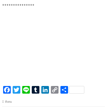
+++++++++++++++
F
T
Li
T
Li
C
S
ac
w
n
u
n
o
h
สังคม
e
itt
e
m
k
p
ar