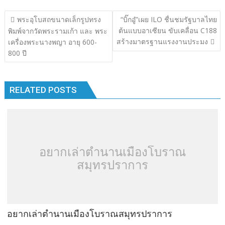
b
er
bl
e
y
e
แนะแนว
พระอุโบสถขนาดเล็กรูปทรง
“บิ๊กอู๋”เผย ILO ชื่นชมรัฐบาลไทย
o
r
dI
Li
เรื่อง
ต้นแบบอาเซียน ขับเคลื่อน C188
พิมพ์จากวัดพระรามเก้า และ พระ
o
n
n
สร้างมาตรฐานแรงงานประมง
เครื่องพระนางพญา อายุ 600-
800 ปี
k
k
RELATED POSTS
อยากเล่าตำนานเมืองโบราณ
สมุทรปราการ
อยากเล่าตำนานเมืองโบราณสมุทรปราการ