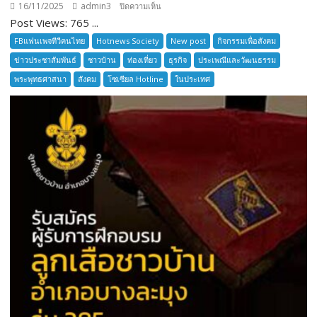
16/11/2025
admin3
บน
ปิดความเห็น
Post Views: 765 ...
อยาก
เล่า
FBแฟนเพจทีวีคนไทย
Hotnews Society
New post
กิจกรรมเพื่อสังคม
ตำนาน
ข่าวประชาสัมพันธ์
ชาวบ้าน
ท่องเที่ยว
ธุรกิจ
ประเพณีและวัฒนธรรม
เมือง
พระพุทธศาสนา
สังคม
โซเซียล Hotline
ในประเทศ
โบราณ
สมุทรปราการ