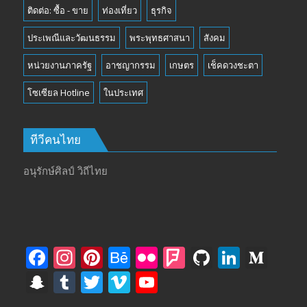
ติดต่อ: ซื้อ - ขาย
ท่องเที่ยว
ธุรกิจ
ประเพณีและวัฒนธรรม
พระพุทธศาสนา
สังคม
หน่วยงานภาครัฐ
อาชญากรรม
เกษตร
เช็คดวงชะตา
โซเซียล Hotline
ในประเทศ
ทีวีคนไทย
อนุรักษ์ศิลป์ วิถีไทย
F
In
Pi
B
Fli
F
Gi
Li
M
ac
st
nt
e
ck
o
t
n
e
S
T
T
Vi
Y
e
a
er
h
r
u
H
k
di
n
u
w
m
o