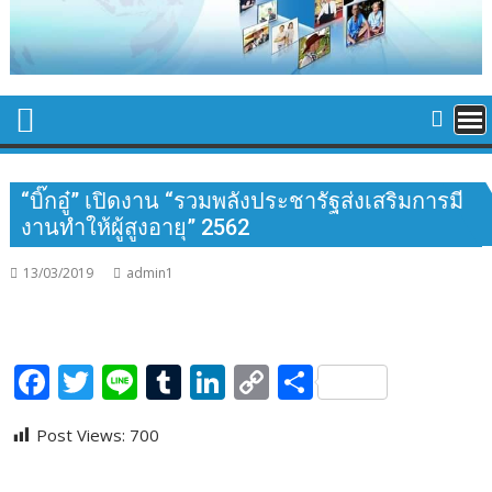
“บิ๊กอู๋” เปิดงาน “รวมพลังประชารัฐส่งเสริมการมี
งานทำให้ผู้สูงอายุ” 2562
13/03/2019
admin1
F
T
Li
T
Li
C
S
ac
w
n
u
n
o
h
Post Views:
700
e
itt
e
m
k
p
ar
b
er
bl
e
y
e