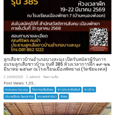
ลูกเสือชาวบ้านอำเภอบางละมุง เปิดรับสมัครผู้รับการ
อบรมลูกเสือชาวบ้าน รุ่นที่ 385 ห้วงเวลาการฝึก ๑๙-๒๒
มีนาคม ๒๕๖๙ ณโรงเรียนเมืองพัทยา๘ (วัดชัยมงคล)
20/09/2025
admin3
บน
ปิดความเห็น
Post Views: 1,05...
ลูก
เสือ
Hotnews Society
กิจกรรมเพื่อสังคม
ข่าวประชาสัมพันธ์
ชาวบ้าน
ชาว
ประเพณีและวัฒนธรรม
พระพุทธศาสนา
สังคม
บ้าน
อำเภอ
บางละมุง