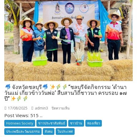
เปิด
รับ
สมัคร
ผู้รับ
การ
อบรม
ลูก
เสือ
ชาว
บ้าน
รุ่น
ที่
385
จังหวัดชลบุรี
“ชลบุรีจัดกิจกรรม ‘ดำนา
ห้วง
วันแม่ เกี่ยวข้าววันพ่อ’ สืบสานวิถีชาวนา ครบรอบ ๑๗
เวลา
ปี”
การ
17/08/2025
admin3
บน
ปิดความเห็น
ฝึก
Post Views: 515 ...
๑๙-๒๒
จังหวัด
มีนาคม
Hotnews Society
ข่าวประชาสัมพันธ์
ชาวบ้าน
ท่องเที่ยว
ชลบุรี
๒๕๖๙
ประเพณีและวัฒนธรรม
สังคม
ในประเทศ
ณ