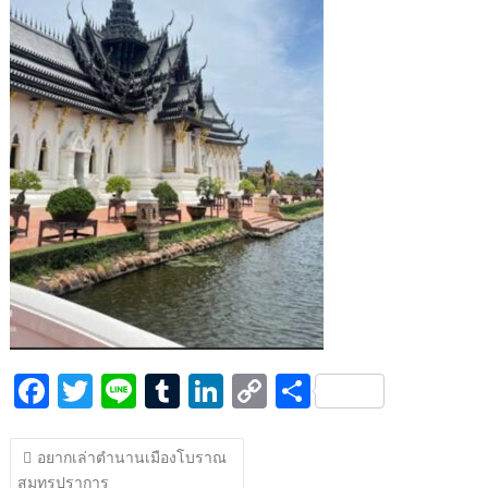
k
k
F
T
Li
T
Li
C
S
ac
w
n
u
n
o
h
แนะแนว
e
itt
e
m
k
p
ar
อยากเล่าตำนานเมืองโบราณ
เรื่อง
สมุทรปราการ