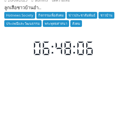
20/09/2025
admin3
ปิดความเห็น
ลูกเสือชาวบ้านอำ...
ลูก
เสือ
Hotnews Society
กิจกรรมเพื่อสังคม
ข่าวประชาสัมพันธ์
ชาวบ้าน
ชาว
ประเพณีและวัฒนธรรม
พระพุทธศาสนา
สังคม
บ้าน
อำเภอ
บางละมุง
เปิด
รับ
สมัคร
ผู้รับ
การ
อบรม
ลูก
เสือ
ชาว
บ้าน
รุ่น
ที่
385
ห้วง