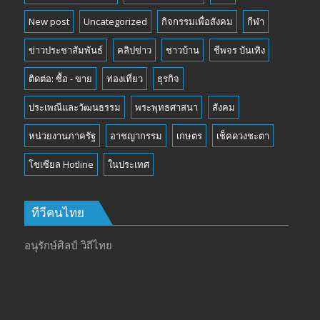
New post
Uncategorized
กิจกรรมเพื่อสังคม
กีฬา
ข่าวประชาสัมพันธ์
คลิปข่าว
ชาวบ้าน
ชีพจร บันเทิง
ติดต่อ: ซื้อ - ขาย
ท่องเที่ยว
ธุรกิจ
ประเพณีและวัฒนธรรม
พระพุทธศาสนา
สังคม
หน่วยงานภาครัฐ
อาชญากรรม
เกษตร
เช็คดวงชะตา
โซเซียล Hotline
ในประเทศ
ทีวีคนไทย
อนุรักษ์ศิลป์ วิถีไทย