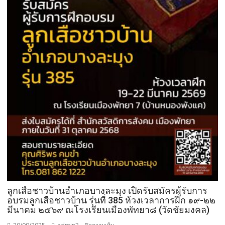
ลูกเสือชาวบ้านอำเภอบางละมุง เปิดรับสมัครผู้รับการ
อบรมลูกเสือชาวบ้าน รุ่นที่ 385 ห้วงเวลาการฝึก ๑๙-๒๒
มีนาคม ๒๕๖๙ ณโรงเรียนเมืองพัทยา๘ (วัดชัยมงคล)
บน