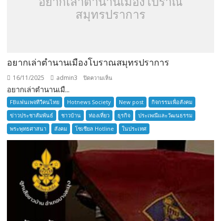
อยากเล่าตำนานเมืองโบราณ
สมุทรปราการ
อยากเล่าตำนานเมืองโบราณสมุทรปราการ
16/11/2025
admin3
บน
ปิดความเห็น
อยากเล่าตำนานเมื...
อยาก
เล่า
FBแฟนเพจทีวีคนไทย
Hotnews Society
New post
กิจกรรมเพื่อสังคม
ตำนาน
ข่าวประชาสัมพันธ์
ชาวบ้าน
ท่องเที่ยว
ธุรกิจ
ประเพณีและวัฒนธรรม
เมือง
พระพุทธศาสนา
สังคม
โซเซียล Hotline
ในประเทศ
โบราณ
สมุทรปราการ