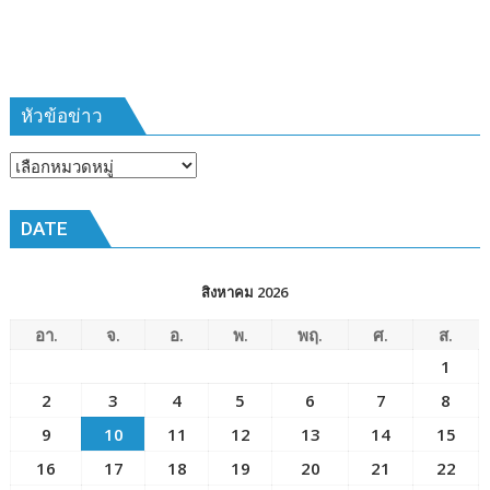
เวลา
การ
ฝึก
๑๙-๒๒
มีนาคม
หัวข้อข่าว
๒๕๖๙
ณ
หัวข้อ
โรงเรียน
ข่าว
เมือง
DATE
พัทยา๘
(วัด
ชัยมงคล)
สิงหาคม 2026
อา.
จ.
อ.
พ.
พฤ.
ศ.
ส.
1
2
3
4
5
6
7
8
9
10
11
12
13
14
15
16
17
18
19
20
21
22