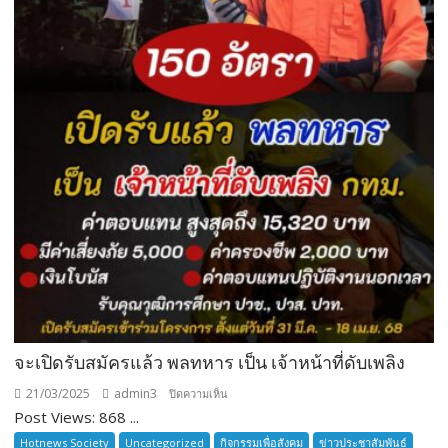
จะเปิดรับสมัครแล้ว พลทหาร เป็น เจ้าหน้าที่ดับเพลิง
21/03/2025
admin3
บน
ปิดความเห็น
Post Views: 868 ...
จะ
เปิด
Hotnews Society
Uncategorized
กิจกรรมเพื่อสังคม
ข่าวประชาสัมพันธ์