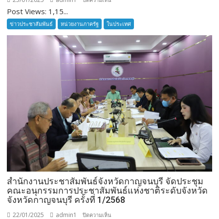
Post Views: 1,15...
ผู้
ว่า
ข่าวประชาสัมพันธ์
หน่วยงานภาครัฐ
ในประเทศ
ราชการ
จังหวัด
กำแพงเพชร
บูรณ
า
การ
ร่วม
กับ
ทุก
ฝ่าย
ดำเนิน
การ
ตั้ง
จุด
สำนักงานประชาสัมพันธ์จังหวัดกาญจนบุรี จัดประชุม
ตรวจ/
คณะอนุกรรมการประชาสัมพันธ์แห่งชาติระดับจังหวัด
จุด
จังหวัดกาญจนบุรี ครั้งที่ 1/2568
สกัด
ใน
22/01/2025
admin1
บน
ปิดความเห็น