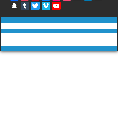
ac
st
nt
e
ck
o
t
n
e
S
T
T
Vi
Y
e
a
er
h
r
u
H
k
di
n
u
w
m
o
b
gr
e
a
rs
u
e
u
a
m
itt
e
u
ทีวีฅนไทย © tvkhonthai.com
o
a
st
n
q
b
dI
m
p
bl
er
o
T
o
m
c
u
n
Proudly powered by WordPress
|
Theme: DuperMag by
Acme
c
r
u
Themes
k
e
ar
h
b
e
at
e
C
h
a
n
n
el