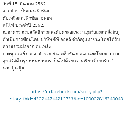
วันที่ 15. มีนาคม 2562
o
r
dI
Li
ส ส ป ท .เป็นแผน ฝึกซ้อม
o
n
n
ดับเพลิงและฝึกซ้อม อพยพ
k
k
หนีไฟ ประจำปี 2562.
ณ.อาคาร กรมสวัสดิการและคุ้มครองแรงงาน(สว่นแยกตลิ่งชัน)
ดำเนินการซ้อมโดย บริษัท ซีพี ออลล์ จำกัด(มหาชน) โดยได้รับ
ความร่วมมือจาก ดับเพลิง
บางขุนนนท์.ก.ท.ม. ตำรวจ ส.น. ตลิ่งชัน ก.ท.ม. และโรงพยาบาล
สุขสวัสดิ์ กรุงเทพมหานคร.เป็นไปด้วยความเรียบร้อยครับเจ้า
นาย.ปู้น.ปู้น..
https://m.facebook.com/story.php?
story_fbid=432244744212733&id=100022816340043