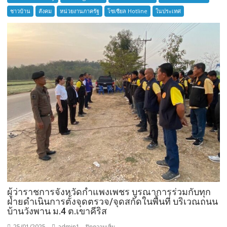
รับ
ชาวบ้าน
สังคม
หน่วยงานภาครัฐ
โซเซียล Hotline
ในประเทศ
สมัคร
แล้ว
พล
ทหาร
เป็น
เจ้า
หน้าที่
ดับ
เพลิง
ผู้ว่าราชการจังหวัดกำแพงเพชร บูรณาการร่วมกับทุก
ฝ่ายดำเนินการตั้งจุดตรวจ/จุดสกัดในพื้นที่ บริเวณถนน
บ้านวังพาน ม.4 ต.เขาคีริส
25/01/2025
admin1
บน
ปิดความเห็น