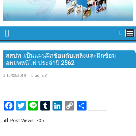
สสปท .เป็นแผนฝึกซ้อมดับเพลิงและฝึกซ้อม
อพยพหนีไฟ ประจำปี 2562
15/03/2019
admin1
F
T
Li
T
Li
C
S
ac
w
n
u
n
o
h
Post Views:
705
e
itt
e
m
k
p
ar
b
er
bl
e
y
e