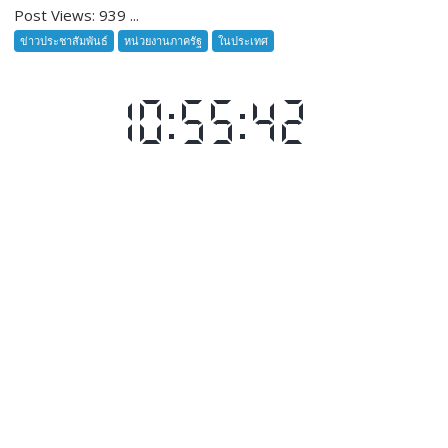
พื้นที่
Post Views: 939 ...
สำนักงาน
บริเวณ
ประชาสัมพันธ์
ข่าวประชาสัมพันธ์
หน่วยงานภาครัฐ
ในประเทศ
ถนน
จังหวัด
บ้าน
กาญจนบุรี
วัง
จัด
พาน
ประชุม
ม.4
คณะ
ต.เขา
อนุกรรมการ
คี
ประชาสัมพันธ์
ริส
แห่ง
ชาติ
ระดับ
จังหวัด
จังหวัด
กาญจนบุรี
ครั้ง
ที่
1/2568