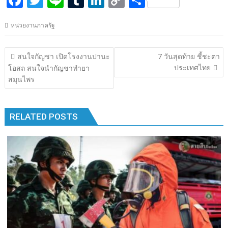
ac
w
n
u
n
o
h
หน่วยงานภาครัฐ
e
itt
e
m
k
p
ar
b
er
bl
e
y
e
แนะแนว
สนใจกัญชา เปิดโรงงานปานะ
7 วันสุดท้าย ชี้ชะตา
o
r
dI
Li
เรื่อง
ประเทศไทย
โอสถ สนใจนำกัญชาทำยา
o
n
n
สมุนไพร
k
k
RELATED POSTS