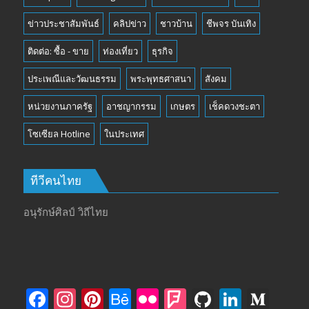
ข่าวประชาสัมพันธ์
คลิปข่าว
ชาวบ้าน
ชีพจร บันเทิง
ติดต่อ: ซื้อ - ขาย
ท่องเที่ยว
ธุรกิจ
ประเพณีและวัฒนธรรม
พระพุทธศาสนา
สังคม
หน่วยงานภาครัฐ
อาชญากรรม
เกษตร
เช็คดวงชะตา
โซเซียล Hotline
ในประเทศ
ทีวีคนไทย
อนุรักษ์ศิลป์ วิถีไทย
F
In
Pi
B
Fli
F
Gi
Li
M