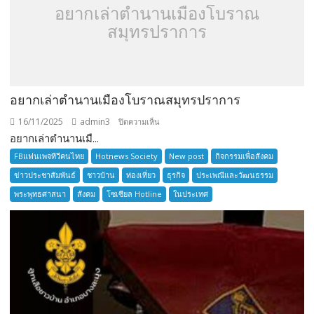
อยากเล่าตำนานเมืองโบราณ
สมุทรปราการ
อยากเล่าตำนานเมืองโบราณสมุทรปราการ
16/11/2025
admin3
บน
ปิดความเห็น
อยากเล่าตำนานเมื...
อยาก
เล่า
FBแฟนเพจทีวีคนไทย
Hotnews Society
New post
กิจกรรมเพื่อสังคม
ตำนาน
ข่าวประชาสัมพันธ์
ชาวบ้าน
ท่องเที่ยว
ธุรกิจ
ประเพณีและวัฒนธรรม
เมือง
พระพุทธศาสนา
สังคม
โซเซียล Hotline
ในประเทศ
โบราณ
สมุทรปราการ