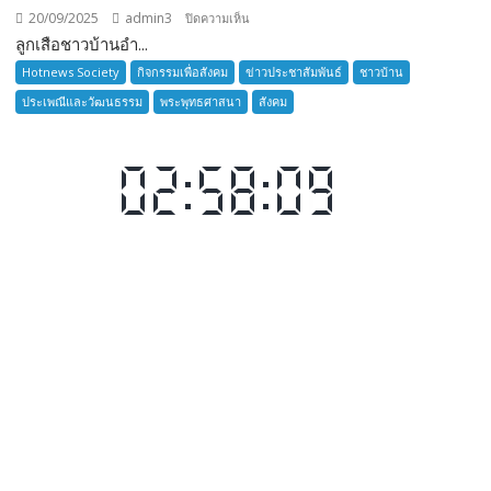
20/09/2025
admin3
บน
ปิดความเห็น
ลูกเสือชาวบ้านอำ...
ลูก
เสือ
Hotnews Society
กิจกรรมเพื่อสังคม
ข่าวประชาสัมพันธ์
ชาวบ้าน
ชาว
ประเพณีและวัฒนธรรม
พระพุทธศาสนา
สังคม
บ้าน
อำเภอ
บางละมุง
เปิด
รับ
สมัคร
ผู้รับ
การ
อบรม
ลูก
เสือ
ชาว
บ้าน
รุ่น
ที่
385