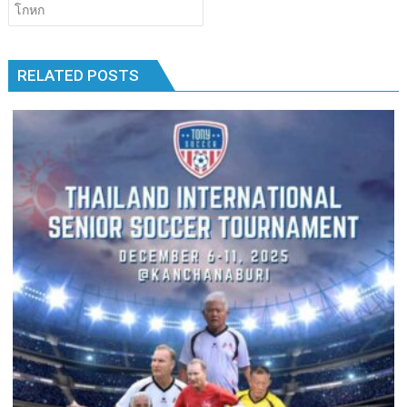
เรื่อง
โกหก
b
er
bl
e
y
e
k
k
o
r
dI
Li
o
n
n
RELATED POSTS
k
k