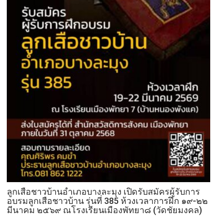
ลูกเสือชาวบ้านอำเภอบางละมุง เปิดรับสมัครผู้รับการ
อบรมลูกเสือชาวบ้าน รุ่นที่ 385 ห้วงเวลาการฝึก ๑๙-๒๒
มีนาคม ๒๕๖๙ ณโรงเรียนเมืองพัทยา๘ (วัดชัยมงคล)