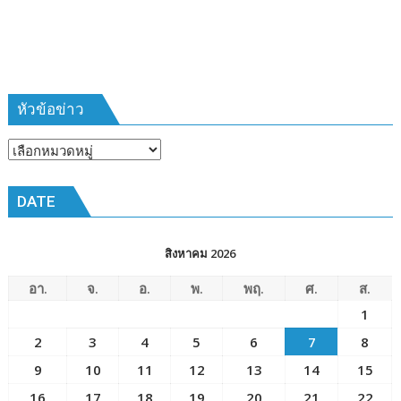
ห้วง
เวลา
การ
ฝึก
๑๙-๒๒
มีนาคม
หัวข้อข่าว
๒๕๖๙
ณ
หัวข้อ
โรงเรียน
ข่าว
เมือง
DATE
พัทยา๘
(วัด
ชัยมงคล)
สิงหาคม 2026
อา.
จ.
อ.
พ.
พฤ.
ศ.
ส.
1
2
3
4
5
6
7
8
9
10
11
12
13
14
15
16
17
18
19
20
21
22