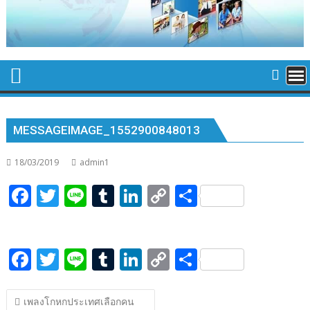
MESSAGEIMAGE_1552900848013
18/03/2019
admin1
F
T
Li
T
Li
C
S
ac
w
n
u
n
o
h
e
itt
e
m
k
p
ar
F
T
Li
T
Li
C
S
b
er
bl
e
y
e
ac
w
n
u
n
o
h
o
r
dI
Li
แนะแนว
e
itt
e
m
k
p
ar
o
n
n
เพลงโกหกประเทศเลือกคน