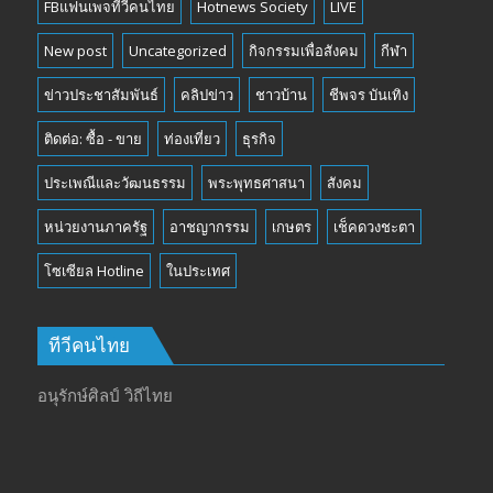
FBแฟนเพจทีวีคนไทย
Hotnews Society
LIVE
New post
Uncategorized
กิจกรรมเพื่อสังคม
กีฬา
ข่าวประชาสัมพันธ์
คลิปข่าว
ชาวบ้าน
ชีพจร บันเทิง
ติดต่อ: ซื้อ - ขาย
ท่องเที่ยว
ธุรกิจ
ประเพณีและวัฒนธรรม
พระพุทธศาสนา
สังคม
หน่วยงานภาครัฐ
อาชญากรรม
เกษตร
เช็คดวงชะตา
โซเซียล Hotline
ในประเทศ
ทีวีคนไทย
อนุรักษ์ศิลป์ วิถีไทย