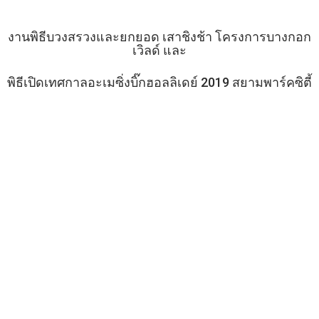
b
er
bl
e
y
e
o
r
dI
Li
งานพิธีบวงสรวงและยกยอด เสาชิงช้า โครงการบางกอก
เวิลด์ และ
o
n
n
k
k
พิธีเปิดเทศกาลอะเมซิ่งบิ๊กฮอลลิเดย์ 2019 สยามพาร์คซิตี้