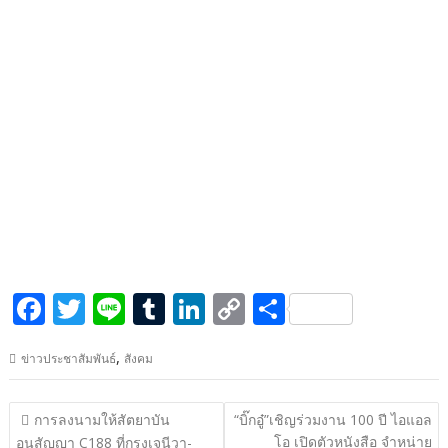
F
T
Li
T
Li
C
S
ac
w
n
u
n
o
h
,
ข่าวประชาสัมพันธ์
สังคม
e
itt
e
m
k
p
ar
b
er
bl
e
y
e
แนะแนว
การลงนามให้สัตยาบัน
“บิ๊กอู๋”เชิญร่วมงาน 100 ปี ไอแอล
o
r
dI
Li
เรื่อง
โอ เปิดตัวหนังสือ จำหน่าย
อนุสัญญา C188 ที่กรุงเจนีวา-