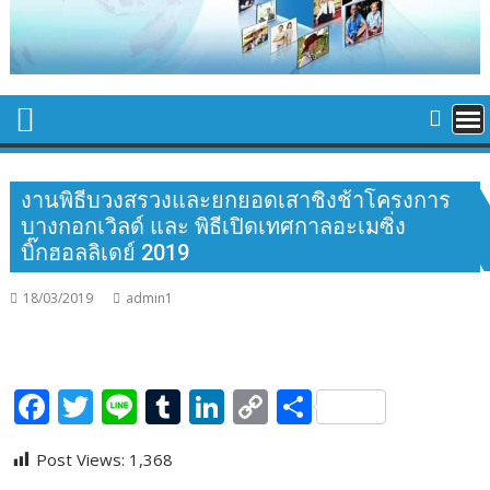
งานพิธีบวงสรวงและยกยอดเสาชิงช้าโครงการ
บางกอกเวิลด์ และ พิธีเปิดเทศกาลอะเมซิ่ง
บิ๊กฮอลลิเดย์ 2019
18/03/2019
admin1
F
T
Li
T
Li
C
S
ac
w
n
u
n
o
h
Post Views:
1,368
e
itt
e
m
k
p
ar