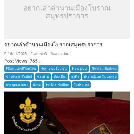
อยากเล่าตำนานเมืองโบราณ
สมุทรปราการ
อยากเล่าตำนานเมืองโบราณสมุทรปราการ
16/11/2025
admin3
บน
ปิดความเห็น
Post Views: 765 ...
อยาก
เล่า
FBแฟนเพจทีวีคนไทย
Hotnews Society
New post
กิจกรรมเพื่อสังคม
ตำนาน
ข่าวประชาสัมพันธ์
ชาวบ้าน
ท่องเที่ยว
ธุรกิจ
ประเพณีและวัฒนธรรม
เมือง
พระพุทธศาสนา
สังคม
โซเซียล Hotline
ในประเทศ
โบราณ
สมุทรปราการ