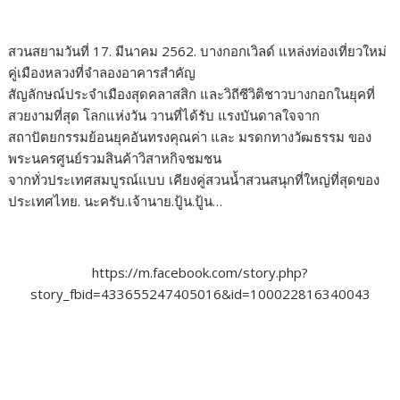
สวนสยามวันที่ 17. มีนาคม 2562. บางกอกเวิลด์ แหล่งท่องเที่ยวใหม่
คู่เมืองหลวงที่จำลองอาคารสำคัญ
สัญลักษณ์ประจำเมืองสุดคลาสสิก และวิถีซีวิติชาวบางกอกในยุคที่
สวยงามที่สุด โลกแห่งวัน วานที่ได้รับ แรงบันดาลใจจาก
สถาปัตยกรรมย้อนยุคอันทรงคุณค่า และ มรดกทางวัฒธรรม ของ
พระนครศูนย์รวมสินค้าวิสาหกิจชมชน
จากทั่วประเทศสมบูรณ์แบบ เคียงคู่สวนน้ำสวนสนุกที่ใหญ่ที่สุดของ
ประเทศไทย. นะครับ.เจ้านาย.ปู้น.ปู้น…
https://m.facebook.com/story.php?
story_fbid=433655247405016&id=100022816340043