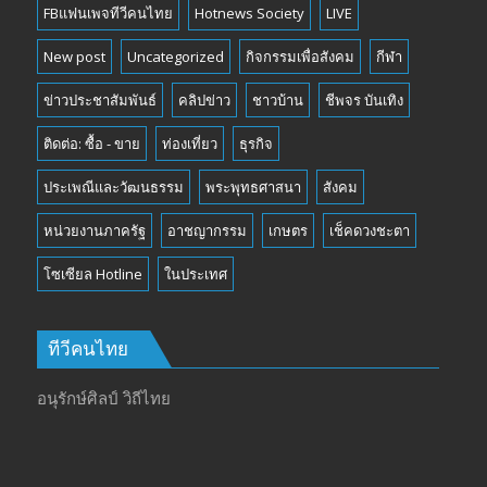
FBแฟนเพจทีวีคนไทย
Hotnews Society
LIVE
New post
Uncategorized
กิจกรรมเพื่อสังคม
กีฬา
ข่าวประชาสัมพันธ์
คลิปข่าว
ชาวบ้าน
ชีพจร บันเทิง
ติดต่อ: ซื้อ - ขาย
ท่องเที่ยว
ธุรกิจ
ประเพณีและวัฒนธรรม
พระพุทธศาสนา
สังคม
หน่วยงานภาครัฐ
อาชญากรรม
เกษตร
เช็คดวงชะตา
โซเซียล Hotline
ในประเทศ
ทีวีคนไทย
อนุรักษ์ศิลป์ วิถีไทย