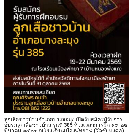
ลูกเสือชาวบ้านอำเภอบางละมุง เปิดรับสมัครผู้รับการ
อบรมลูกเสือชาวบ้าน รุ่นที่ 385 ห้วงเวลาการฝึก ๑๙-๒๒
มีนาคม ๒๕๖๙ ณโรงเรียนเมืองพัทยา๘ (วัดชัยมงคล)