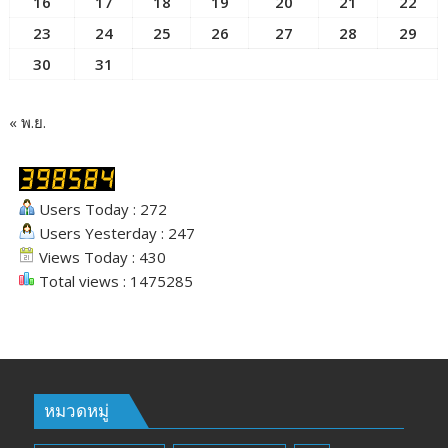
16
17
18
19
20
21
22
23
24
25
26
27
28
29
30
31
« พ.ย.
Users Today : 272
Users Yesterday : 247
Views Today : 430
Total views : 1475285
หมวดหมู่