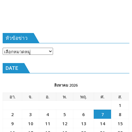
ห้วง
เวลา
การ
ฝึก
๑๙-๒๒
มีนาคม
หัวข้อข่าว
๒๕๖๙
ณ
หัวข้อ
โรงเรียน
ข่าว
เมือง
DATE
พัทยา๘
(วัด
ชัยมงคล)
สิงหาคม 2026
อา.
จ.
อ.
พ.
พฤ.
ศ.
ส.
1
2
3
4
5
6
7
8
9
10
11
12
13
14
15