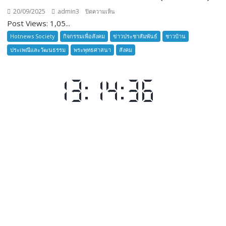
20/09/2025
admin3
บน
ปิดความเห็น
Post Views: 1,05...
ลูก
เสือ
Hotnews Society
กิจกรรมเพื่อสังคม
ข่าวประชาสัมพันธ์
ชาวบ้าน
ชาว
ประเพณีและวัฒนธรรม
พระพุทธศาสนา
สังคม
บ้าน
อำเภอ
บางละมุง
เปิด
รับ
สมัคร
ผู้รับ
การ
อบรม
ลูก
เสือ
ชาว
บ้าน
รุ่น
ที่
385