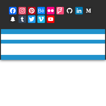
F
In
Pi
B
Fli
F
Gi
Li
M
ac
st
nt
e
ck
o
t
n
e
S
T
T
Vi
Y
e
a
er
h
r
u
H
k
di
n
u
w
m
o
b
gr
e
a
rs
u
e
u
a
m
itt
e
u
ทีวีฅนไทย © tvkhonthai.com
o
a
st
n
q
b
dI
m
p
bl
er
o
T
o
m
c
u
n
Proudly powered by WordPress
|
Theme: DuperMag by
Acme
c
r
u
Themes
k
e
ar
h
b
e
at
e
C
h
a
n
n