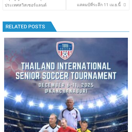
o
n
n
แสตมป์ที่ระลึก 11 เม.ย.นี้
ประเทศสวิสเซอร์แลนด์
k
k
RELATED POSTS