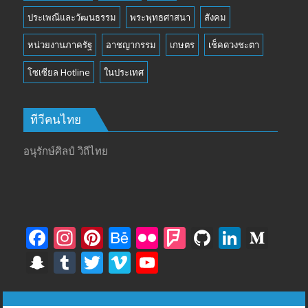
ประเพณีและวัฒนธรรม
พระพุทธศาสนา
สังคม
หน่วยงานภาครัฐ
อาชญากรรม
เกษตร
เช็คดวงชะตา
โซเซียล Hotline
ในประเทศ
ทีวีคนไทย
อนุรักษ์ศิลป์ วิถีไทย
F
In
Pi
B
Fli
F
Gi
Li
M
ac
st
nt
e
ck
o
t
n
e
S
T
T
Vi
Y
e
a
er
h
r
u
H
k
di
n
u
w
m
o
b
gr
e
a
rs
u
e
u
a
m
itt
e
u