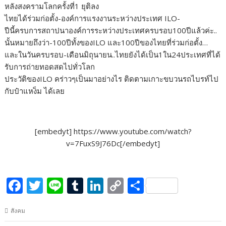
หลังสงครามโลกครั้งที่1 ยุติลง
o
r
dI
Li
ไทยได้ร่วมก่อตั้ง-องค์การแรงงานระหว่างประเทศ ILO-
o
n
n
ปีนี้ครบการสถาปนาองค์การระหว่างประเทศครบรอบ100ปีแล้วค่ะ..
k
k
นั้นหมายถึงว่า-100ปีทั้งของILO และ100ปีของไทยที่ร่วมก่อตั้ง…
และในวันครบรอบ-เดือนมิถุนายน..ไทยยังได้เป็น1ใน24ประเทศที่ได้
รับการถ่ายทอดสดไปทั่วโลก
ประวัติของILO คร่าวๆเป็นมาอย่างไร ติดตามเกาะขบวนรถไบรท์ไป
กับป๋าแหง็ม ได้เลย
[embedyt] https://www.youtube.com/watch?
v=7FuxS9J76Dc[/embedyt]
F
T
Li
T
Li
C
S
ac
w
n
u
n
o
h
สังคม
e
itt
e
m
k
p
ar