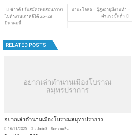
b
er
bl
e
y
e
แนะแนว
ข่าวดี ! รับสมัครทดสอบภาษา
ปานะโอสถ – ผู้สูงอายุมีงานทำ –
o
r
dI
Li
เรื่อง
ค่าแรงขั้นต่ำ
ไปทำงานเกาหลีใต้ 26–28
o
n
n
มีนาคมนี้
k
k
RELATED POSTS
อยากเล่าตำนานเมืองโบราณ
สมุทรปราการ
อยากเล่าตำนานเมืองโบราณสมุทรปราการ
16/11/2025
admin3
บน
ปิดความเห็น
อยาก