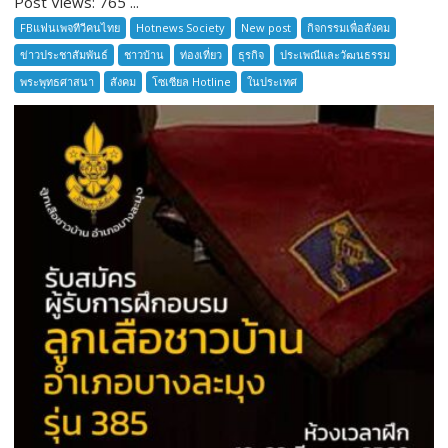
Post Views: 765 ...
เล่า
FBแฟนเพจทีวีคนไทย
Hotnews Society
New post
กิจกรรมเพื่อสังคม
ตำนาน
ข่าวประชาสัมพันธ์
ชาวบ้าน
ท่องเที่ยว
ธุรกิจ
ประเพณีและวัฒนธรรม
เมือง
พระพุทธศาสนา
สังคม
โซเซียล Hotline
ในประเทศ
โบราณ
สมุทรปราการ