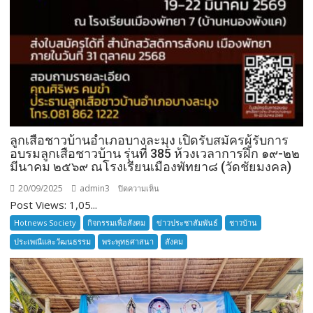
ลูกเสือชาวบ้านอำเภอบางละมุง เปิดรับสมัครผู้รับการ
อบรมลูกเสือชาวบ้าน รุ่นที่ 385 ห้วงเวลาการฝึก ๑๙-๒๒
มีนาคม ๒๕๖๙ ณโรงเรียนเมืองพัทยา๘ (วัดชัยมงคล)
20/09/2025
admin3
บน
ปิดความเห็น
Post Views: 1,05...
ลูก
เสือ
Hotnews Society
กิจกรรมเพื่อสังคม
ข่าวประชาสัมพันธ์
ชาวบ้าน
ชาว
ประเพณีและวัฒนธรรม
พระพุทธศาสนา
สังคม
บ้าน
อำเภอ
บางละมุง
เปิด
รับ