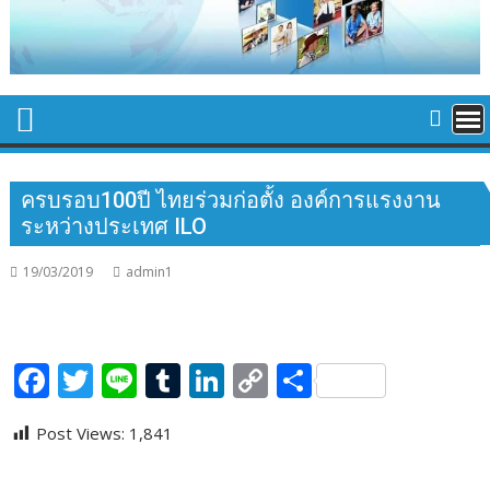
ครบรอบ100ปี ไทยร่วมก่อตั้ง องค์การแรงงาน
ระหว่างประเทศ ILO
19/03/2019
admin1
F
T
Li
T
Li
C
S
ac
w
n
u
n
o
h
Post Views:
1,841
e
itt
e
m
k
p
ar
b
er
bl
e
y
e