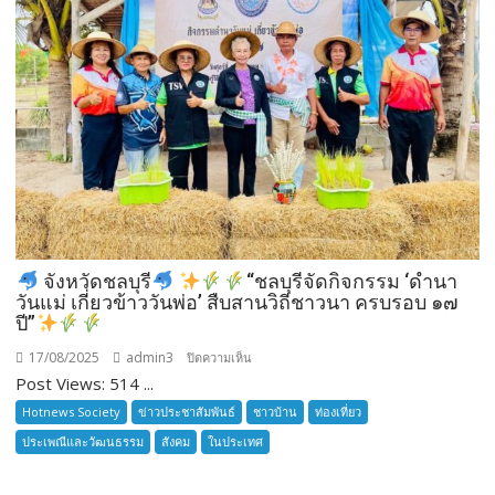
สมัคร
ผู้รับ
การ
อบรม
ลูก
เสือ
ชาว
บ้าน
รุ่น
ที่
385
จังหวัดชลบุรี
“ชลบุรีจัดกิจกรรม ‘ดำนา
ห้วง
วันแม่ เกี่ยวข้าววันพ่อ’ สืบสานวิถีชาวนา ครบรอบ ๑๗
เวลา
ปี”
การ
17/08/2025
admin3
บน
ปิดความเห็น
ฝึก
Post Views: 514 ...
๑๙-๒๒
จังหวัด
มีนาคม
Hotnews Society
ข่าวประชาสัมพันธ์
ชาวบ้าน
ท่องเที่ยว
ชลบุรี
๒๕๖๙
ประเพณีและวัฒนธรรม
สังคม
ในประเทศ
ณ
โรงเรียน