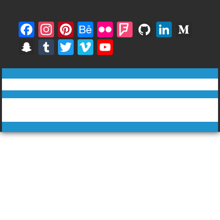
F
In
Pi
B
Fli
F
Gi
Li
M
ac
st
nt
e
ck
o
t
n
e
S
T
T
Vi
Y
e
a
er
h
r
u
H
k
di
n
u
w
m
o
b
gr
e
a
rs
u
e
u
a
m
itt
e
u
ทีวีฅนไทย © tvkhonthai.com
o
a
st
n
q
b
dI
m
p
bl
er
o
T
o
m
c
u
n
Proudly powered by WordPress
|
Theme: DuperMag by
Acme
c
r
u
Themes
k
e
ar
h
b
e
at
e
C
h
a
n
n