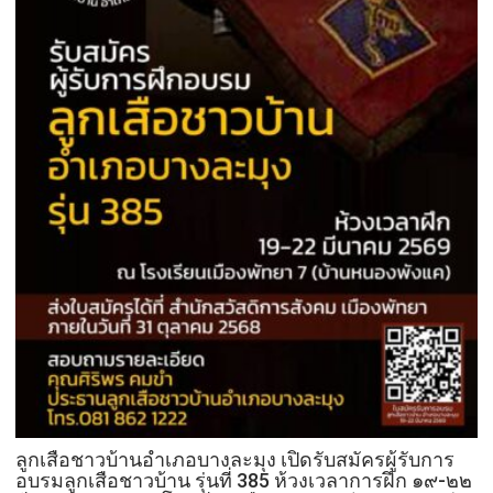
ลูกเสือชาวบ้านอำเภอบางละมุง เปิดรับสมัครผู้รับการ
อบรมลูกเสือชาวบ้าน รุ่นที่ 385 ห้วงเวลาการฝึก ๑๙-๒๒