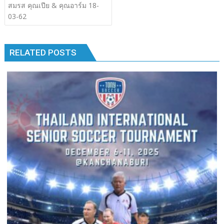
เรื่อง
สมรส คุณเปีย & คุณอาร์ม 18-
b
er
bl
e
y
e
k
k
03-62
o
r
dI
Li
o
n
n
RELATED POSTS
k
k