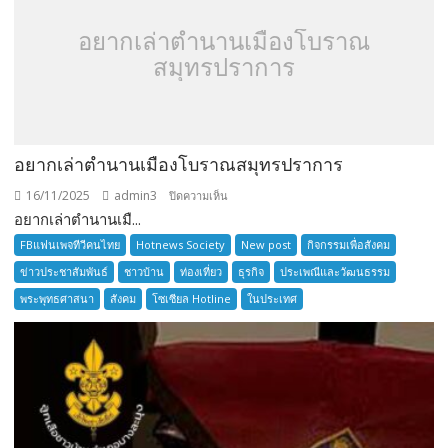
อยากเล่าตำนานเมืองโบราณ
สมุทรปราการ
อยากเล่าตำนานเมืองโบราณสมุทรปราการ
16/11/2025
admin3
บน
ปิดความเห็น
อยากเล่าตำนานเมื...
อยาก
เล่า
FBแฟนเพจทีวีคนไทย
Hotnews Society
New post
กิจกรรมเพื่อสังคม
ตำนาน
ข่าวประชาสัมพันธ์
ชาวบ้าน
ท่องเที่ยว
ธุรกิจ
ประเพณีและวัฒนธรรม
เมือง
พระพุทธศาสนา
สังคม
โซเซียล Hotline
ในประเทศ
โบราณ
สมุทรปราการ