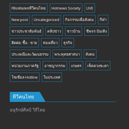
FBแฟนเพจทีวีคนไทย
Hotnews Society
LIVE
New post
Uncategorized
กิจกรรมเพื่อสังคม
กีฬา
ข่าวประชาสัมพันธ์
คลิปข่าว
ชาวบ้าน
ชีพจร บันเทิง
ติดต่อ: ซื้อ - ขาย
ท่องเที่ยว
ธุรกิจ
ประเพณีและวัฒนธรรม
พระพุทธศาสนา
สังคม
หน่วยงานภาครัฐ
อาชญากรรม
เกษตร
เช็คดวงชะตา
โซเซียล Hotline
ในประเทศ
ทีวีคนไทย
อนุรักษ์ศิลป์ วิถีไทย