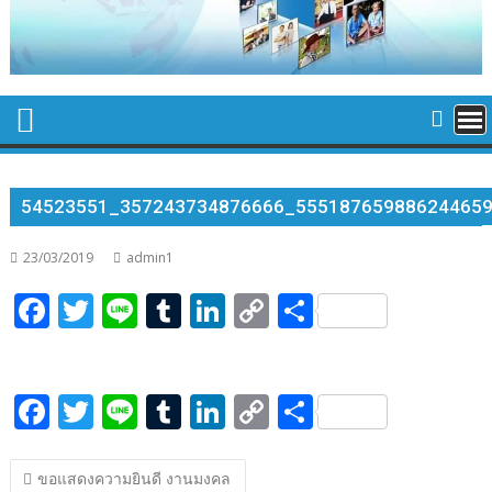
54523551_357243734876666_55518765988624465
23/03/2019
admin1
F
T
Li
T
Li
C
S
ac
w
n
u
n
o
h
e
itt
e
m
k
p
ar
F
T
Li
T
Li
C
S
b
er
bl
e
y
e
ac
w
n
u
n
o
h
o
r
dI
Li
แนะแนว
e
itt
e
m
k
p
ar
o
n
n
ขอแสดงความยินดี งานมงคล