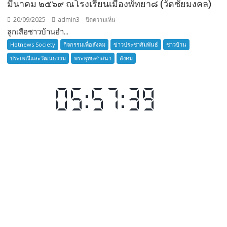
มีนาคม ๒๕๖๙ ณโรงเรียนเมืองพัทยา๘ (วัดชัยมงคล)
20/09/2025
admin3
บน
ปิดความเห็น
ลูกเสือชาวบ้านอำ...
ลูก
เสือ
Hotnews Society
กิจกรรมเพื่อสังคม
ข่าวประชาสัมพันธ์
ชาวบ้าน
ชาว
ประเพณีและวัฒนธรรม
พระพุทธศาสนา
สังคม
บ้าน
อำเภอ
บางละมุง
เปิด
รับ
สมัคร
ผู้รับ
การ
อบรม
ลูก
เสือ
ชาว
บ้าน
รุ่น
ที่