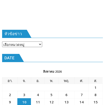
385
ห้วง
เวลา
การ
ฝึก
๑๙-๒๒
มีนาคม
หัวข้อข่าว
๒๕๖๙
ณ
หัวข้อ
โรงเรียน
ข่าว
เมือง
DATE
พัทยา๘
(วัด
ชัยมงคล)
สิงหาคม 2026
อา.
จ.
อ.
พ.
พฤ.
ศ.
ส.
1
2
3
4
5
6
7
8
9
10
11
12
13
14
15