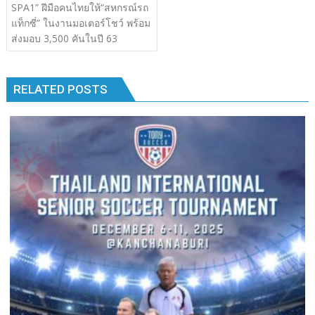
เรื่อง
SPA1” ฝีมือคนไทยให้“สหกรณ์รถ
b
er
bl
e
y
e
k
k
แท็กซี่” ในงานมอเตอร์โชว์ พร้อม
o
r
dI
Li
ส่งมอบ 3,500 คันในปี 63
o
n
n
k
k
RELATED POSTS