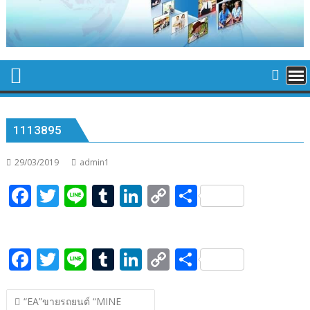
1113895
29/03/2019
admin1
F
T
Li
T
Li
C
S
ac
w
n
u
n
o
h
e
itt
e
m
k
p
ar
F
T
Li
T
Li
C
S
b
er
bl
e
y
e
ac
w
n
u
n
o
h
o
r
dI
Li
แนะแนว
e
itt
e
m
k
p
ar
o
n
n
“EA”ขายรถยนต์ “MINE