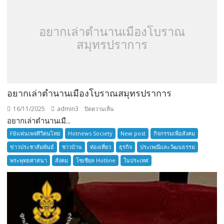
อยากเล่าตำนานเมืองโบราณ
สมุทรปราการ
อยากเล่าตำนานเมืองโบราณสมุทรปราการ
16/11/2025
admin3
บน
ปิดความเห็น
อยากเล่าตำนานเมื...
อยาก
เล่า
FBแฟนเพจทีวีคนไทย
Hotnews Society
New post
กิจกรรมเพื่อสังคม
ตำนาน
ข่าวประชาสัมพันธ์
ชาวบ้าน
ท่องเที่ยว
ธุรกิจ
ประเพณีและวัฒนธรรม
เมือง
พระพุทธศาสนา
สังคม
โซเซียล Hotline
ในประเทศ
โบราณ
สมุทรปราการ