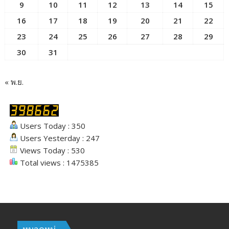
9
10
11
12
13
14
15
16
17
18
19
20
21
22
23
24
25
26
27
28
29
30
31
« พ.ย.
Users Today : 350
Users Yesterday : 247
Views Today : 530
Total views : 1475385