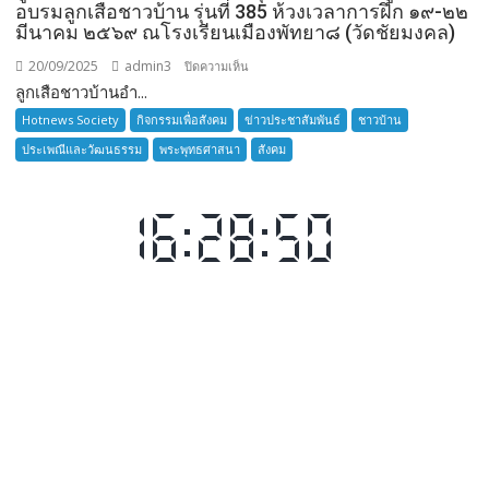
อบรมลูกเสือชาวบ้าน รุ่นที่ 385 ห้วงเวลาการฝึก ๑๙-๒๒
มีนาคม ๒๕๖๙ ณโรงเรียนเมืองพัทยา๘ (วัดชัยมงคล)
20/09/2025
admin3
บน
ปิดความเห็น
ลูกเสือชาวบ้านอำ...
ลูก
เสือ
Hotnews Society
กิจกรรมเพื่อสังคม
ข่าวประชาสัมพันธ์
ชาวบ้าน
ชาว
ประเพณีและวัฒนธรรม
พระพุทธศาสนา
สังคม
บ้าน
อำเภอ
บางละมุง
เปิด
รับ
สมัคร
ผู้รับ
การ
อบรม
ลูก
เสือ
ชาว
บ้าน
รุ่น