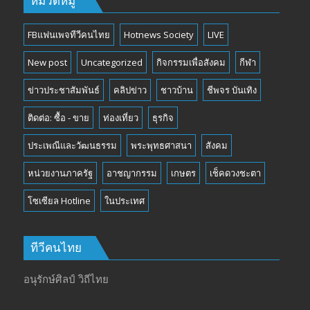
หมวดหมู่
FBแฟนเพจทีวีคนไทย
Hotnews Society
LIVE
New post
Uncategorized
กิจกรรมเพื่อสังคม
กีฬา
ข่าวประชาสัมพันธ์
คลิปข่าว
ชาวบ้าน
ชีพจร บันเทิง
ติดต่อ: ซื้อ - ขาย
ท่องเที่ยว
ธุรกิจ
ประเพณีและวัฒนธรรม
พระพุทธศาสนา
สังคม
หน่วยงานภาครัฐ
อาชญากรรม
เกษตร
เช็คดวงชะตา
โซเซียล Hotline
ในประเทศ
ทีวีคนไทย
อนุรักษ์ศิลป์ วิถีไทย