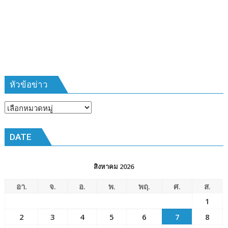
ที่
385
ห้วง
เวลา
การ
ฝึก
๑๙-๒๒
มีนาคม
หัวข้อข่าว
๒๕๖๙
ณ
หัวข้อ
โรงเรียน
ข่าว
เมือง
DATE
พัทยา๘
(วัด
ชัยมงคล)
สิงหาคม 2026
อา.
จ.
อ.
พ.
พฤ.
ศ.
ส.
1
2
3
4
5
6
7
8