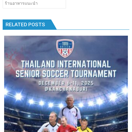
เรื่อง
ร้านอาหารแนะนำ
b
er
bl
e
y
e
k
k
o
r
dI
Li
o
n
n
RELATED POSTS
k
k