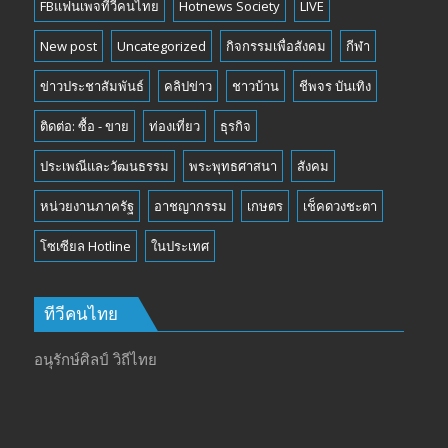
FBแฟนเพจทีวีคนไทย
Hotnews Society
LIVE
New post
Uncategorized
กิจกรรมเพื่อสังคม
กีฬา
ข่าวประชาสัมพันธ์
คลิปข่าว
ชาวบ้าน
ชีพจร บันเทิง
ติดต่อ: ซื้อ - ขาย
ท่องเที่ยว
ธุรกิจ
ประเพณีและวัฒนธรรม
พระพุทธศาสนา
สังคม
หน่วยงานภาครัฐ
อาชญากรรม
เกษตร
เช็คดวงชะตา
โซเซียล Hotline
ในประเทศ
ทีวีคนไทย
อนุรักษ์ศิลป์ วิถีไทย