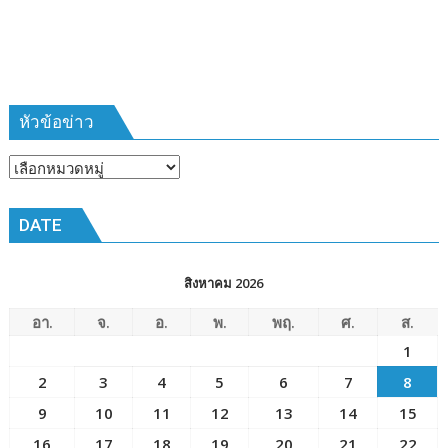
ห้วง
เวลา
การ
ฝึก
๑๙-๒๒
มีนาคม
หัวข้อข่าว
๒๕๖๙
ณ
หัวข้อ
โรงเรียน
ข่าว
เมือง
DATE
พัทยา๘
(วัด
ชัยมงคล)
สิงหาคม 2026
อา.
จ.
อ.
พ.
พฤ.
ศ.
ส.
1
2
3
4
5
6
7
8
9
10
11
12
13
14
15
16
17
18
19
20
21
22