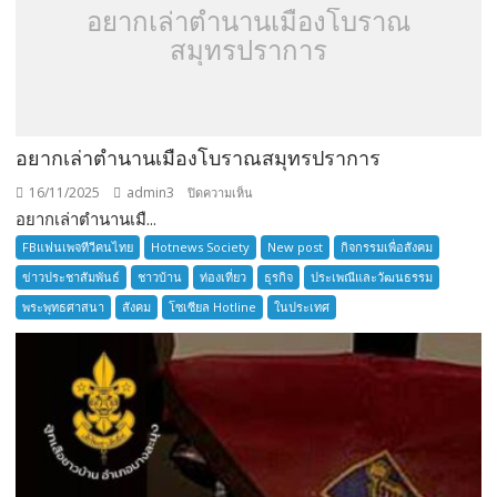
อยากเล่าตำนานเมืองโบราณ
สมุทรปราการ
อยากเล่าตำนานเมืองโบราณสมุทรปราการ
16/11/2025
admin3
บน
ปิดความเห็น
อยากเล่าตำนานเมื...
อยาก
เล่า
FBแฟนเพจทีวีคนไทย
Hotnews Society
New post
กิจกรรมเพื่อสังคม
ตำนาน
ข่าวประชาสัมพันธ์
ชาวบ้าน
ท่องเที่ยว
ธุรกิจ
ประเพณีและวัฒนธรรม
เมือง
พระพุทธศาสนา
สังคม
โซเซียล Hotline
ในประเทศ
โบราณ
สมุทรปราการ