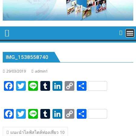
IMG_1538558740
29/03/2019
admin1
F
T
Li
T
Li
C
S
ac
w
n
u
n
o
h
e
itt
e
m
k
p
ar
F
T
Li
T
Li
C
S
b
er
bl
e
y
e
ac
w
n
u
n
o
h
o
r
dI
Li
แนะแนว
e
itt
e
m
k
p
ar
o
n
n
แนะนำไลฟ์สไตล์ท่องเที่ยว 10