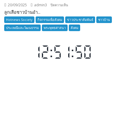
20/09/2025
admin3
บน
ปิดความเห็น
ลูกเสือชาวบ้านอำ...
ลูก
เสือ
Hotnews Society
กิจกรรมเพื่อสังคม
ข่าวประชาสัมพันธ์
ชาวบ้าน
ชาว
ประเพณีและวัฒนธรรม
พระพุทธศาสนา
สังคม
บ้าน
อำเภอ
บางละมุง
เปิด
รับ
สมัคร
ผู้รับ
การ
อบรม
ลูก
เสือ
ชาว
บ้าน
รุ่น
ที่
385