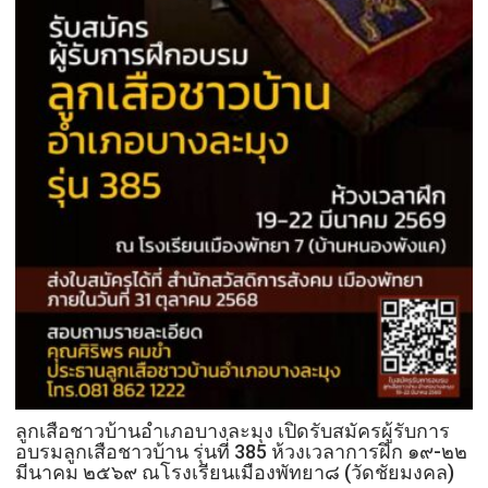
ลูกเสือชาวบ้านอำเภอบางละมุง เปิดรับสมัครผู้รับการ
อบรมลูกเสือชาวบ้าน รุ่นที่ 385 ห้วงเวลาการฝึก ๑๙-๒๒
มีนาคม ๒๕๖๙ ณโรงเรียนเมืองพัทยา๘ (วัดชัยมงคล)