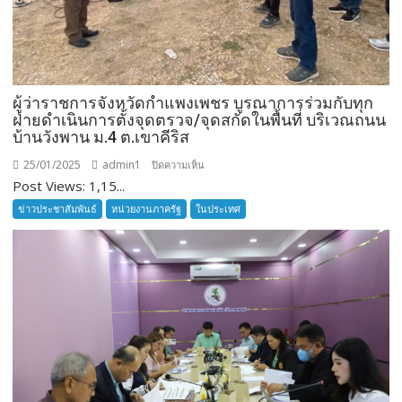
ผู้ว่าราชการจังหวัดกำแพงเพชร บูรณาการร่วมกับทุก
ฝ่ายดำเนินการตั้งจุดตรวจ/จุดสกัดในพื้นที่ บริเวณถนน
บ้านวังพาน ม.4 ต.เขาคีริส
25/01/2025
admin1
บน
ปิดความเห็น
Post Views: 1,15...
ผู้
ว่า
ข่าวประชาสัมพันธ์
หน่วยงานภาครัฐ
ในประเทศ
ราชการ
จังหวัด
กำแพงเพชร
บูรณ
า
การ
ร่วม
กับ
ทุก
ฝ่าย