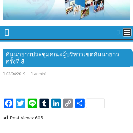
คันนายาวประชุมคณะผู้บริหารเขตคันนายาว
ครั้งที่ 8
02/04/2019
admin1
F
T
Li
T
Li
C
S
ac
w
n
u
n
o
h
Post Views:
605
e
itt
e
m
k
p
ar
b
er
bl
e
y
e