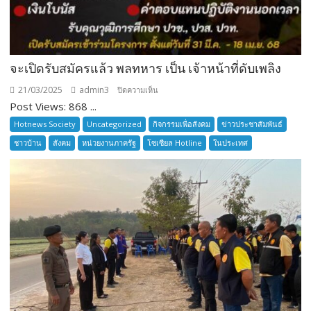
จะเปิดรับสมัครแล้ว พลทหาร เป็น เจ้าหน้าที่ดับเพลิง
21/03/2025
admin3
บน
ปิดความเห็น
Post Views: 868 ...
จะ
เปิด
Hotnews Society
Uncategorized
กิจกรรมเพื่อสังคม
ข่าวประชาสัมพันธ์
รับ
ชาวบ้าน
สังคม
หน่วยงานภาครัฐ
โซเซียล Hotline
ในประเทศ
สมัคร
แล้ว
พล
ทหาร
เป็น
เจ้า
หน้าที่
ดับ
เพลิง