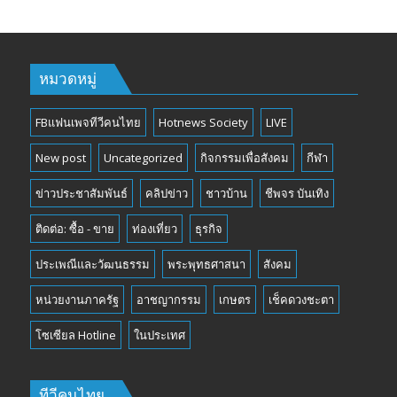
หมวดหมู่
FBแฟนเพจทีวีคนไทย
Hotnews Society
LIVE
New post
Uncategorized
กิจกรรมเพื่อสังคม
กีฬา
ข่าวประชาสัมพันธ์
คลิปข่าว
ชาวบ้าน
ชีพจร บันเทิง
ติดต่อ: ซื้อ - ขาย
ท่องเที่ยว
ธุรกิจ
ประเพณีและวัฒนธรรม
พระพุทธศาสนา
สังคม
หน่วยงานภาครัฐ
อาชญากรรม
เกษตร
เช็คดวงชะตา
โซเซียล Hotline
ในประเทศ
ทีวีคนไทย