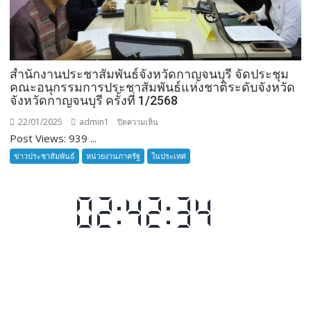
ดำเนิน
การ
ตั้ง
จุด
สำนักงานประชาสัมพันธ์จังหวัดกาญจนบุรี จัดประชุม
ตรวจ/
คณะอนุกรรมการประชาสัมพันธ์แห่งชาติระดับจังหวัด
จุด
จังหวัดกาญจนบุรี ครั้งที่ 1/2568
สกัด
ใน
22/01/2025
admin1
บน
ปิดความเห็น
พื้นที่
Post Views: 939 ...
สำนักงาน
บริเวณ
ประชาสัมพันธ์
ข่าวประชาสัมพันธ์
หน่วยงานภาครัฐ
ในประเทศ
ถนน
จังหวัด
บ้าน
กาญจนบุรี
วัง
จัด
พาน
ประชุม
ม.4
คณะ
ต.เขา
อนุกรรมการ
คี
ประชาสัมพันธ์
ริส
แห่ง
ชาติ
ระดับ