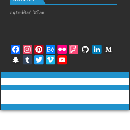
อนุรักษ์ศิลป์ วิถีไทย
F
In
Pi
B
Fli
F
Gi
Li
M
ac
st
nt
e
ck
o
t
n
e
S
T
T
Vi
Y
e
a
er
h
r
u
H
k
di
n
u
w
m
o
b
gr
e
a
rs
u
e
u
a
m
itt
e
u
ทีวีฅนไทย © tvkhonthai.com
o
a
st
n
q
b
dI
m
p
bl
er
o
T
o
m
c
u
n
Proudly powered by WordPress
|
Theme: DuperMag by
Acme
c
r
u
Themes
k
e
ar
h
b
e
at
e
C