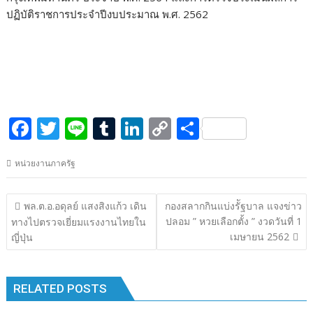
ปฏิบัติราชการประจำปีงบประมาณ พ.ศ. 2562
F
T
Li
T
Li
C
S
ac
w
n
u
n
o
h
หน่วยงานภาครัฐ
e
itt
e
m
k
p
ar
b
er
bl
e
y
e
แนะแนว
พล.ต.อ.อดุลย์ แสงสิงแก้ว เดิน
กองสลากกินแบ่งรััฐบาล แจงข่าว
o
r
dI
Li
เรื่อง
ปลอม ” หวยเลือกตั้ง ” งวดวันที่ 1
ทางไปตรวจเยี่ยมแรงงานไทยใน
o
n
n
เมษายน 2562
ญี่ปุ่น
k
k
RELATED POSTS