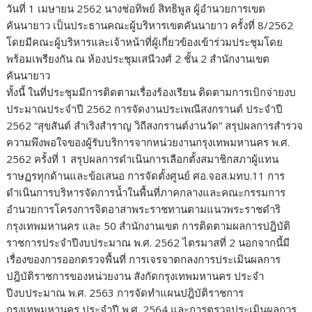
วันที่ 1 เมษายน 2562 นางช่อทิพย์ สิทธิพูล ผู้อำนวยการเขต
o
r
dI
Li
คันนายาว เป็นประธานคณะผู้บริหารเขตคันนายาว ครั้งที่ 8/2562
o
n
n
โดยมีคณะผู้บริหารและเจ้าหน้าที่ผู้เกี่ยวข้องเข้าร่วมประชุมโดย
k
k
พร้อมเพรียงกัน ณ ห้องประชุมเสนีวงศ์ 2 ชั้น 2 สำนักงานเขต
คันนายาว
ทั้งนี้ ในที่ประชุมมีการติดตามเรื่องร้องเรียน ติดตามการเบิกจ่ายงบ
ประมาณประจำปี 2562 การจัดงานประเพณีสงกรานต์ ประจำปี
2562 “สุขสันต์ สำเริงสำราญ วิถีสงกรานต์งานวัด” สรุปผลการสำ
รวจ
ความพึงพอใจของผู้รับบริการจากหน่วยงานกรุงเทพมหานคร พ.ศ.
2562 ครั้งที่ 1 สรุปผลการดำเนินการเลือกตั้งสมาชิกสภาผู้แทน
ราษฏรทุกด้านและข้อเสนอ การจัดตั้งศูนย์ ศอ.จอส.มทบ.11 การ
ดำเนินการบริหารจัดการน้ำในพื้นที่ภาคกลางและคณะกรรมการ
อำนวยการโครงการจิตอาสาพระราชทานตามแนวพระราชดำริ
กรุงเทพมหานคร และ 50 สำนักงานเขต การติดตามผลการปฎิบัติ
ราชการประจำปีงบประมาณ พ.ศ. 2562 ไตรมาสที่ 2 นอกจากนี้มี
เรื่องของการออกตรวจพื้นที่ การเจรจาตกลงการประเมินผลการ
ปฎิบัติราชการของหน่วยงาน สังกัดกรุงเทพมหานคร ประจำ
ปีงบประมาณ พ.ศ. 2563 การจัดทำแผนปฎิบัติราชการ
กรุงเทพมหานคร ประจำปี พ.ศ. 2564 และการตรวจประเมินผลการ