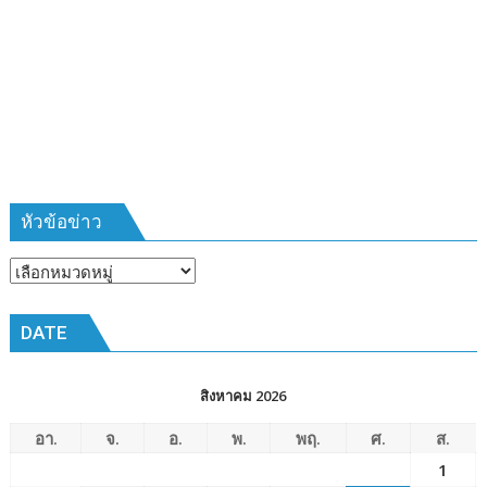
บ้าน
รุ่น
ที่
385
ห้วง
เวลา
การ
ฝึก
๑๙-๒๒
มีนาคม
หัวข้อข่าว
๒๕๖๙
ณ
หัวข้อ
โรงเรียน
ข่าว
เมือง
DATE
พัทยา๘
(วัด
ชัยมงคล)
สิงหาคม 2026
อา.
จ.
อ.
พ.
พฤ.
ศ.
ส.
1