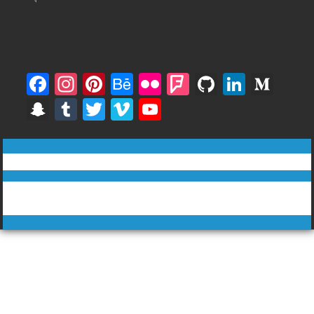
F
In
Pi
B
Fli
F
Gi
Li
M
ac
st
nt
e
ck
o
t
n
e
S
T
T
Vi
Y
e
a
er
h
r
u
H
k
di
n
u
w
m
o
b
gr
e
a
rs
u
e
u
a
m
itt
e
u
ทีวีฅนไทย © tvkhonthai.com
o
a
st
n
q
b
dI
m
p
bl
er
o
T
o
m
c
u
n
Proudly powered by WordPress
|
Theme: DuperMag by
Acme
c
r
u
Themes
k
e
ar
h
b
e
at
e
C
h
a