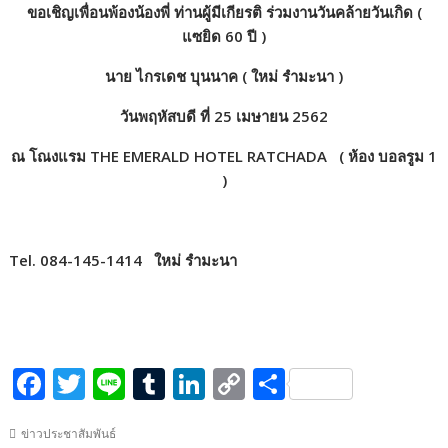
ขอเชิญเพื่อนพ้องน้องพี่ ท่านผู้มีเกียรติ ร่วมงานวันคล้ายวันเกิด (
o
r
dI
Li
แซยิด 60 ปี )
o
n
n
นาย ไกรเดช บุนนาค ( ใหม่ รำมะนา )
k
k
วันพฤหัสบดี ที่ 25 เมษายน 2562
ณ โณงแรม THE EMERALD HOTEL RATCHADA ( ห้อง บอลรูม 1
)
Tel. 084-145-1414 ใหม่ รำมะนา
F
T
Li
T
Li
C
S
ac
w
n
u
n
o
h
ข่าวประชาสัมพันธ์
e
itt
e
m
k
p
ar