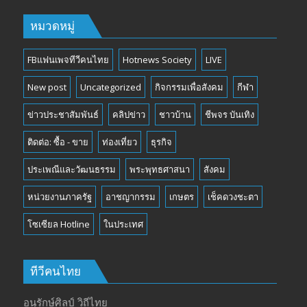
หมวดหมู่
FBแฟนเพจทีวีคนไทย
Hotnews Society
LIVE
New post
Uncategorized
กิจกรรมเพื่อสังคม
กีฬา
ข่าวประชาสัมพันธ์
คลิปข่าว
ชาวบ้าน
ชีพจร บันเทิง
ติดต่อ: ซื้อ - ขาย
ท่องเที่ยว
ธุรกิจ
ประเพณีและวัฒนธรรม
พระพุทธศาสนา
สังคม
หน่วยงานภาครัฐ
อาชญากรรม
เกษตร
เช็คดวงชะตา
โซเซียล Hotline
ในประเทศ
ทีวีคนไทย
อนุรักษ์ศิลป์ วิถีไทย