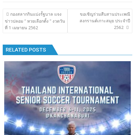
b
er
bl
e
y
e
แนะแนว
กองสลากกินแบ่งรััฐบาล แจง
ขอเชิญร่วมสืบสานประเพณี
o
r
dI
Li
เรื่อง
สงกรานต์เกาะสมุย ประจำปี
ข่าวปลอม ” หวยเลือกตั้ง ” งวดวัน
o
n
n
2562
ที่ 1 เมษายน 2562
k
k
RELATED POSTS