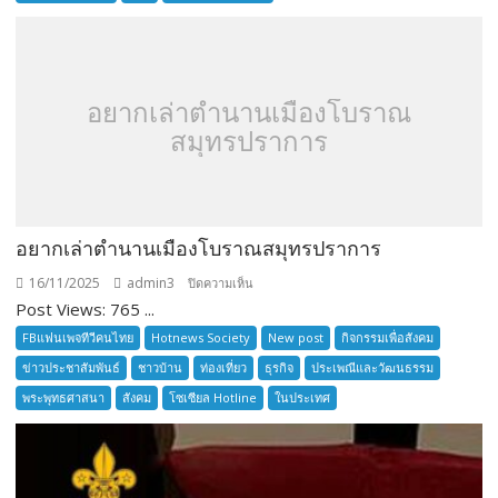
SENIOR
TOURNAMENT
อยากเล่าตำนานเมืองโบราณ
สมุทรปราการ
อยากเล่าตำนานเมืองโบราณสมุทรปราการ
16/11/2025
admin3
บน
ปิดความเห็น
Post Views: 765 ...
อยาก
เล่า
FBแฟนเพจทีวีคนไทย
Hotnews Society
New post
กิจกรรมเพื่อสังคม
ตำนาน
ข่าวประชาสัมพันธ์
ชาวบ้าน
ท่องเที่ยว
ธุรกิจ
ประเพณีและวัฒนธรรม
เมือง
พระพุทธศาสนา
สังคม
โซเซียล Hotline
ในประเทศ
โบราณ
สมุทรปราการ