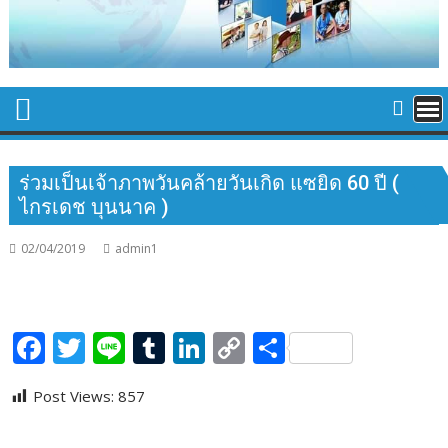
ร่วมเป็นเจ้าภาพวันคล้ายวันเกิด แซยิด 60 ปี (
ไกรเดช บุนนาค )
02/04/2019
admin1
F
T
Li
T
Li
C
S
ac
w
n
u
n
o
h
Post Views:
857
e
itt
e
m
k
p
ar
b
er
bl
e
y
e