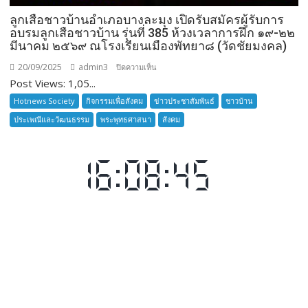
ลูกเสือชาวบ้านอำเภอบางละมุง เปิดรับสมัครผู้รับการ
อบรมลูกเสือชาวบ้าน รุ่นที่ 385 ห้วงเวลาการฝึก ๑๙-๒๒
มีนาคม ๒๕๖๙ ณโรงเรียนเมืองพัทยา๘ (วัดชัยมงคล)
20/09/2025
admin3
บน
ปิดความเห็น
Post Views: 1,05...
ลูก
เสือ
Hotnews Society
กิจกรรมเพื่อสังคม
ข่าวประชาสัมพันธ์
ชาวบ้าน
ชาว
ประเพณีและวัฒนธรรม
พระพุทธศาสนา
สังคม
บ้าน
อำเภอ
บางละมุง
เปิด
รับ
สมัคร
ผู้รับ
การ
อบรม
ลูก
เสือ
ชาว