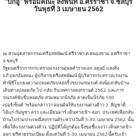
o
r
dI
Li
“บิ๊กอู๋” พร้อมคณะ ลงพื้นที่ อ.ศรีราชา จ.ชลบุรี
o
n
n
วันพุธที่ 3 เมษายน 2562
k
k
ณ สวนอุตสาหกรรมเครือสหพัฒน์ ศรีราชา ต.หนองขาม อ.ศรีราชา
จ.ชลบุรี
รัฐมนตรีว่าการกระทรวงแรงงาน(พลตำรวจเอก อดุลย์ แสงสิง
แก้ว)พรอ้มคณะ ผู้บริหารเครือสหพัฒน์ ผู้บริหารกระทรวงแรงงาน.
ทำพิธีโบกธงความปลอดภัยปลอ่ยริ้วขบวนรณรงค์ ส่งน้องกลับบ้าน
เดินทางปลอดภัย ไป-กลับ รับเทศกาลสงกรานต์ 2562. และการ
รณรงค์ขับขี่ปลอดภัย สวมหมวกนิรภัย คาดเข็มนิรภัย 100.
เปอร์เซ็นต์ “พร้อมกล่าวว่า ผ่อนผันให้แรงงานต่างด้าว 3. สัญชาติ
ได้แก่ กัมพูชา ลาว และเมียนมาร์ เดินทางเข้า-ออก. ประเทศเพื่อกลับ
บ้านไปร่วมประเพณีสงกรานต์ระหว่างวันที่ 5-30. เมษายน 2562. นั้น
เพื่อให้แรงงานต่างด้าว. ปฏิบัติได้ถูกต้อง จึงขอชี้แจงว่า เดินทางเข้า-
ออก ฟรีค่าธรรมเนียม ตั้งแต่วันที่ 5-30. เมษายน 2562.นี้ครับเจ้า