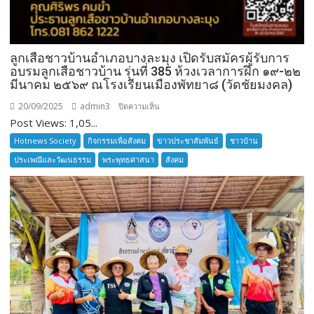
ลูกเสือชาวบ้านอำเภอบางละมุง เปิดรับสมัครผู้รับการ
อบรมลูกเสือชาวบ้าน รุ่นที่ 385 ห้วงเวลาการฝึก ๑๙-๒๒
มีนาคม ๒๕๖๙ ณโรงเรียนเมืองพัทยา๘ (วัดชัยมงคล)
20/09/2025
admin3
บน
ปิดความเห็น
Post Views: 1,05...
ลูก
เสือ
Hotnews Society
กิจกรรมเพื่อสังคม
ข่าวประชาสัมพันธ์
ชาวบ้าน
ชาว
ประเพณีและวัฒนธรรม
พระพุทธศาสนา
สังคม
บ้าน
อำเภอ
บางละมุง
เปิด
รับ
สมัคร
ผู้รับ
การ
อบรม
ลูก