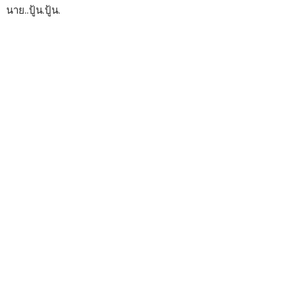
นาย..ปู้น.ปู้น.