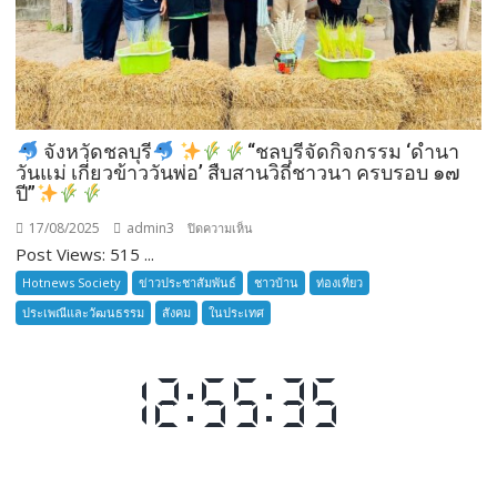
เสือ
ชาว
บ้าน
รุ่น
ที่
385
จังหวัดชลบุรี
“ชลบุรีจัดกิจกรรม ‘ดำนา
ห้วง
วันแม่ เกี่ยวข้าววันพ่อ’ สืบสานวิถีชาวนา ครบรอบ ๑๗
เวลา
ปี”
การ
17/08/2025
admin3
บน
ปิดความเห็น
ฝึก
Post Views: 515 ...
๑๙-๒๒
จังหวัด
มีนาคม
Hotnews Society
ข่าวประชาสัมพันธ์
ชาวบ้าน
ท่องเที่ยว
ชลบุรี
๒๕๖๙
ประเพณีและวัฒนธรรม
สังคม
ในประเทศ
ณ
โรงเรียน
เมือง
พัทยา๘
(วัด
“ชลบุรี
ชัยมงคล)
จัด
กิจกรรม