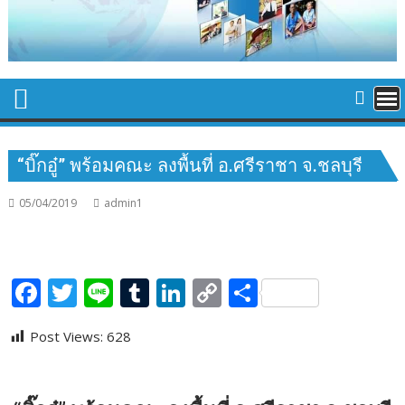
“บิ๊กอู๋” พร้อมคณะ ลงพื้นที่ อ.ศรีราชา จ.ชลบุรี
05/04/2019
admin1
F
T
Li
T
Li
C
S
ac
w
n
u
n
o
h
Post Views:
628
e
itt
e
m
k
p
ar
b
er
bl
e
y
e