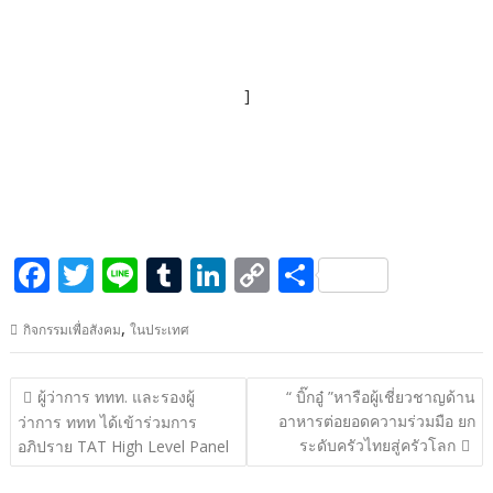
]
F
T
Li
T
Li
C
S
ac
w
n
u
n
o
h
,
กิจกรรมเพื่อสังคม
ในประเทศ
e
itt
e
m
k
p
ar
b
er
bl
e
y
e
แนะแนว
ผู้ว่าการ ททท. และรองผู้
“ บิ๊กอู๋ ”หารือผู้เชี่ยวชาญด้าน
o
r
dI
Li
เรื่อง
อาหารต่อยอดความร่วมมือ ยก
ว่าการ ททท ได้เข้าร่วมการ
o
n
n
ระดับครัวไทยสู่ครัวโลก
อภิปราย TAT High Level Panel
k
k