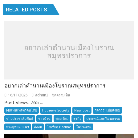
RELATED POSTS
อยากเล่าตำนานเมืองโบราณ
สมุทรปราการ
อยากเล่าตำนานเมืองโบราณสมุทรปราการ
16/11/2025
admin3
บน
ปิดความเห็น
Post Views: 765 ...
อยาก
เล่า
FBแฟนเพจทีวีคนไทย
Hotnews Society
New post
กิจกรรมเพื่อสังคม
ตำนาน
ข่าวประชาสัมพันธ์
ชาวบ้าน
ท่องเที่ยว
ธุรกิจ
ประเพณีและวัฒนธรรม
เมือง
พระพุทธศาสนา
สังคม
โซเซียล Hotline
ในประเทศ
โบราณ
สมุทรปราการ