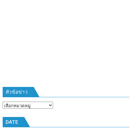
‘ดำนา
วัน
แม่
เกี่ยว
ข้าว
วัน
พ่อ’
สืบสาน
วิถี
ชาวนา
ครบ
รอบ
๑๗
ปี”
หัวข้อข่าว
หัวข้อ
ข่าว
DATE