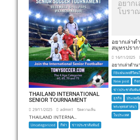
อยากเ
โบราณ
อยากเล่าต
สมุทรปราก
16/11/2025
อยากเล่าตำนาน
FBแฟนเพจทีวีคน
New post
กิจ
ข่าวประชาสัมพันธ
THAILAND INTERNATIONAL
ธุรกิจ
ประเพณี
SENIOR TOURNAMENT
พระพุทธศาสนา
29/11/2025
admin1
บน
ปิดความเห็น
ในประเทศ
THAILAND INTERNA...
THAILAND
INTERNATIONAL
Uncategorized
กีฬา
ข่าวประชาสัมพันธ์
SENIOR
TOURNAMENT