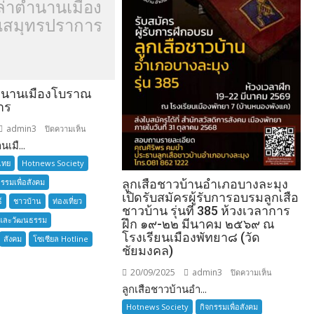
ล่าตำนานเมือง
สมุทรปราการ
ำนานเมืองโบราณ
าร
admin3
บน
ปิดความเห็น
เมื...
อยาก
เล่า
ไทย
Hotnews Society
ตำนาน
กรรมเพื่อสังคม
ลูกเสือชาวบ้านอำเภอบางละมุง
เมือง
เปิดรับสมัครผู้รับการอบรมลูกเสือ
์
ชาวบ้าน
ท่องเที่ยว
โบราณ
ชาวบ้าน รุ่นที่ 385 ห้วงเวลาการ
และวัฒนธรรม
สมุทรปราการ
ฝึก ๑๙-๒๒ มีนาคม ๒๕๖๙ ณ
โรงเรียนเมืองพัทยา๘ (วัด
สังคม
โซเซียล Hotline
ชัยมงคล)
20/09/2025
admin3
บน
ปิดความเห็น
ลูกเสือชาวบ้านอำ...
ลูก
เสือ
Hotnews Society
กิจกรรมเพื่อสังคม