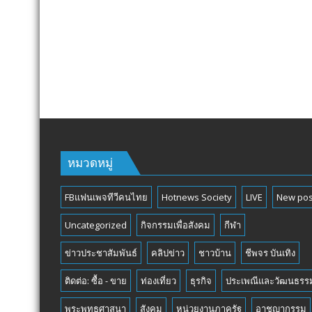
หมวดหมู่
FBแฟนเพจทีวีคนไทย
Hotnews Society
LIVE
New pos
Uncategorized
กิจกรรมเพื่อสังคม
กีฬา
ข่าวประชาสัมพันธ์
คลิปข่าว
ชาวบ้าน
ชีพจร บันเทิง
ติดต่อ: ซื้อ - ขาย
ท่องเที่ยว
ธุรกิจ
ประเพณีและวัฒนธรร
พระพุทธศาสนา
สังคม
หน่วยงานภาครัฐ
อาชญากรรม