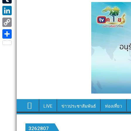
e
i
i
T
b
t
n
u
o
L
t
e
m
o
i
e
C
b
k
n
r
o
S
l
k
p
h
r
e
y
a
d
L
r
I
i
e
n
n
k
LIVE
ข่าวประชาสัมพันธ์
ท่องเที่ยว
3262807