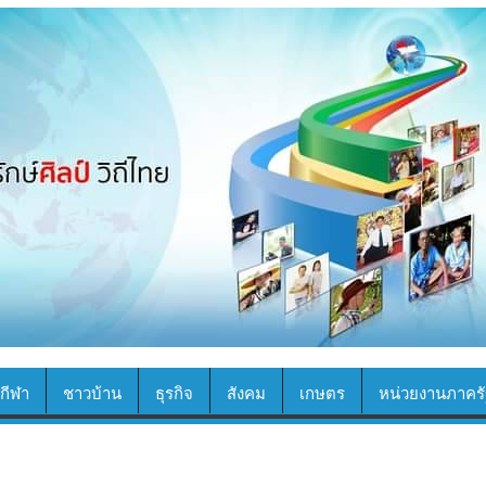
กีฬา
ชาวบ้าน
ธุรกิจ
สังคม
เกษตร
หน่วยงานภาครั