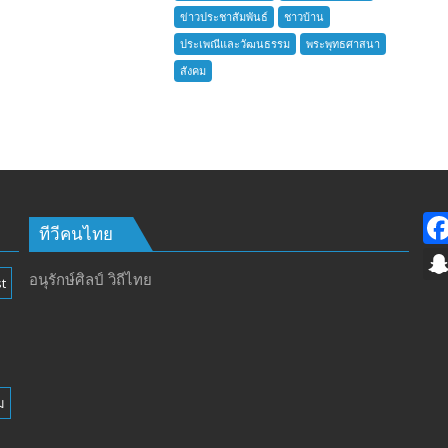
ชาว
ข่าวประชาสัมพันธ์
ชาวบ้าน
บ้าน
ประเพณีและวัฒนธรรม
พระพุทธศาสนา
อำเภอ
สังคม
บางละมุง
เปิด
รับ
สมัคร
ผู้รับ
การ
อบรม
ลูก
ทีวีคนไทย
เสือ
ชาว
อนุรักษ์ศิลป์ วิถีไทย
t
บ้าน
รุ่น
ที่
385
ห้วง
ม
เวลา
การ
ฝึก