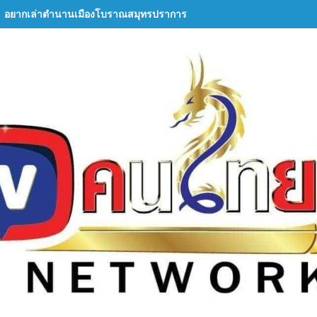
อยากเล่าตำนานเมืองโบราณสมุทรปราการ