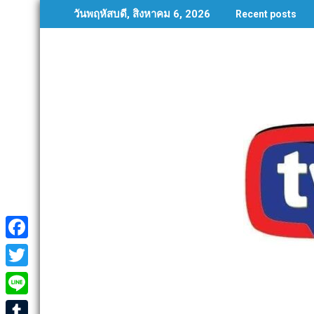
Skip
วันพฤหัสบดี, สิงหาคม 6, 2026
Recent posts
to
content
F
a
T
c
w
L