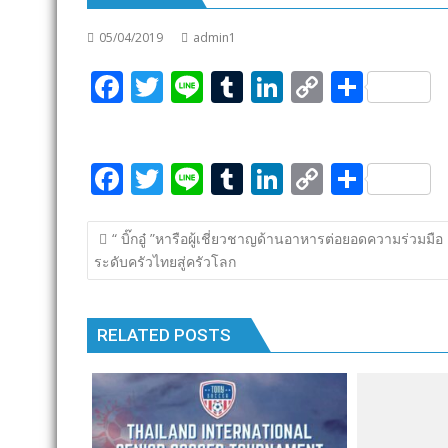
05/04/2019
admin1
F
T
Li
T
Li
C
S
ac
w
n
u
n
o
h
e
itt
e
m
k
p
ar
F
T
Li
T
Li
C
S
b
er
bl
e
y
e
ac
w
n
u
n
o
h
o
r
dI
Li
แนะแนว
e
itt
e
m
k
p
ar
o
n
n
“ บิ๊กอู๋ ”หารือผู้เชี่ยวชาญด้านอาหารต่อยอดความร่วมมือ
เรื่อง
ระดับครัวไทยสู่ครัวโลก
b
er
bl
e
y
e
k
k
o
r
dI
Li
o
n
n
RELATED POSTS
k
k