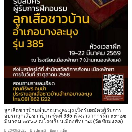
ลูกเสือชาวบ้านอำเภอบางละมุง เปิดรับสมัครผู้รับการ
อบรมลูกเสือชาวบ้าน รุ่นที่ 385 ห้วงเวลาการฝึก ๑๙-๒๒
มีนาคม ๒๕๖๙ ณโรงเรียนเมืองพัทยา๘ (วัดชัยมงคล)
20/09/2025
admin3
บน
ปิดความเห็น