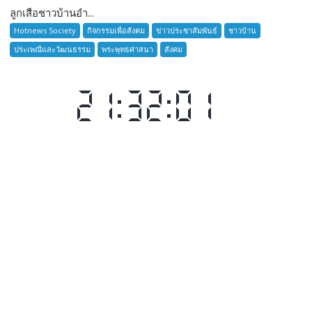
ลูกเสือชาวบ้านอำ...
ลูก
เสือ
Hotnews Society
กิจกรรมเพื่อสังคม
ข่าวประชาสัมพันธ์
ชาวบ้าน
ชาว
ประเพณีและวัฒนธรรม
พระพุทธศาสนา
สังคม
บ้าน
อำเภอ
บางละมุง
เปิด
รับ
สมัคร
ผู้รับ
การ
อบรม
ลูก
เสือ
ชาว
บ้าน
รุ่น
ที่
385
ห้วง