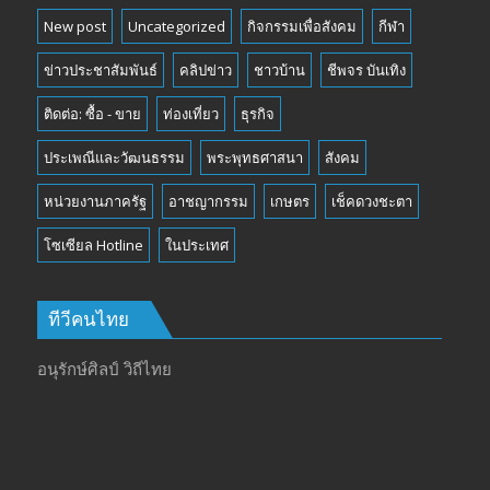
New post
Uncategorized
กิจกรรมเพื่อสังคม
กีฬา
ข่าวประชาสัมพันธ์
คลิปข่าว
ชาวบ้าน
ชีพจร บันเทิง
ติดต่อ: ซื้อ - ขาย
ท่องเที่ยว
ธุรกิจ
ประเพณีและวัฒนธรรม
พระพุทธศาสนา
สังคม
หน่วยงานภาครัฐ
อาชญากรรม
เกษตร
เช็คดวงชะตา
โซเซียล Hotline
ในประเทศ
ทีวีคนไทย
อนุรักษ์ศิลป์ วิถีไทย