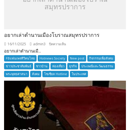
สมุทรปราการ
อยากเล่าตำนานเมืองโบราณสมุทรปราการ
16/11/2025
admin3
บน
ปิดความเห็น
อยากเล่าตำนานเมื...
อยาก
เล่า
FBแฟนเพจทีวีคนไทย
Hotnews Society
New post
กิจกรรมเพื่อสังคม
ตำนาน
ข่าวประชาสัมพันธ์
ชาวบ้าน
ท่องเที่ยว
ธุรกิจ
ประเพณีและวัฒนธรรม
เมือง
พระพุทธศาสนา
สังคม
โซเซียล Hotline
ในประเทศ
โบราณ
สมุทรปราการ