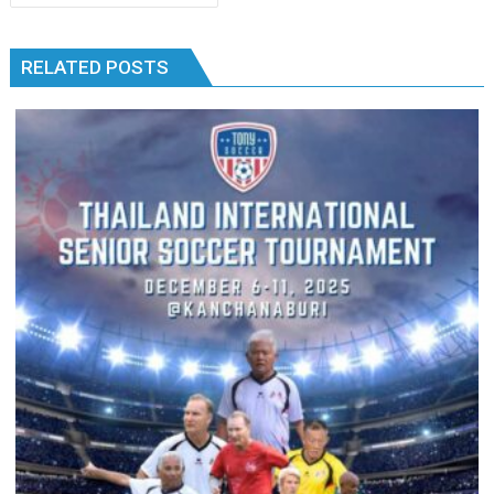
เรื่อง
b
er
bl
e
y
e
k
k
o
r
dI
Li
RELATED POSTS
o
n
n
k
k