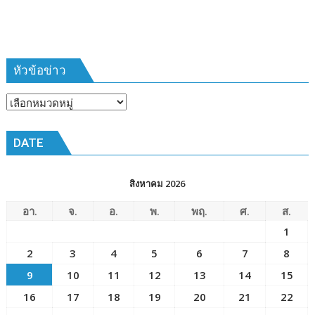
เวลา
การ
ฝึก
๑๙-๒๒
มีนาคม
หัวข้อข่าว
๒๕๖๙
ณ
หัวข้อ
โรงเรียน
ข่าว
เมือง
DATE
พัทยา๘
(วัด
ชัยมงคล)
สิงหาคม 2026
อา.
จ.
อ.
พ.
พฤ.
ศ.
ส.
1
2
3
4
5
6
7
8
9
10
11
12
13
14
15
16
17
18
19
20
21
22