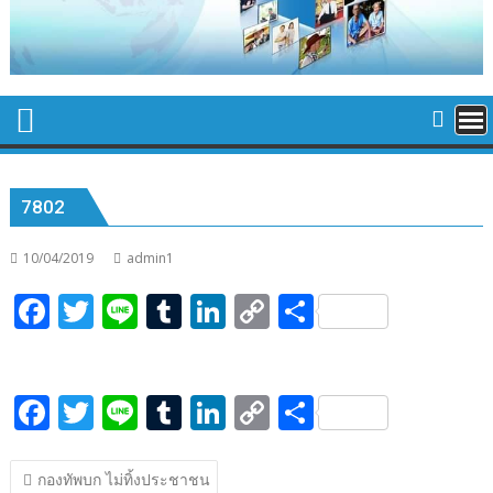
7802
10/04/2019
admin1
F
T
Li
T
Li
C
S
ac
w
n
u
n
o
h
e
itt
e
m
k
p
ar
F
T
Li
T
Li
C
S
b
er
bl
e
y
e
ac
w
n
u
n
o
h
o
r
dI
Li
แนะแนว
e
itt
e
m
k
p
ar
o
n
n
กองทัพบก ไม่ทิ้งประชาชน