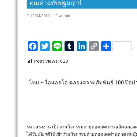
คุณค่าฉบับปฐมฤกษ์
12/04/2019
admin1
F
T
Li
T
Li
C
S
ac
w
n
u
n
o
h
Post Views:
623
e
itt
e
m
k
p
ar
b
er
bl
e
y
e
o
r
dI
Li
ไทย – ไอแอลโอ ฉลองความสัมพันธ์ 100 ปีอย่าง
o
n
n
k
k
รมว.แรงงาน เปิดงานกิจกรรมถ่ายทอดสดการเฉลิมฉลองครบ 
ได้รับเกียรติให้เข้าร่วมกิจกรรมถ่ายทอดสดผ่านทางเฟส