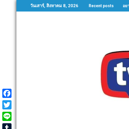
Skip
อย
วันเสาร์, สิงหาคม 8, 2026
Recent posts
to
content
F
a
T
c
w
L