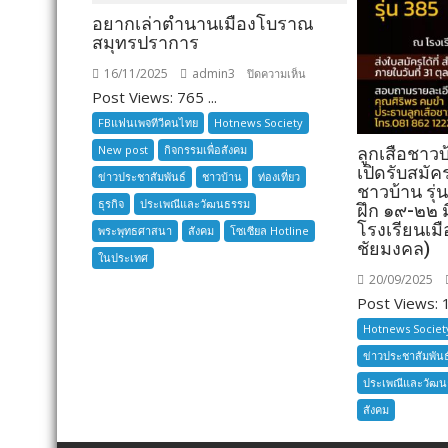
อยากเล่าตำนานเมืองโบราณ
สมุทรปราการ
16/11/2025
admin3
บน
ปิดความเห็น
Post Views: 765 ...
อยาก
เล่า
FBแฟนเพจทีวีคนไทย
Hotnews Society
ตำนาน
New post
กิจกรรมเพื่อสังคม
ลูกเสือชาว
เมือง
เปิดรับสมัค
ข่าวประชาสัมพันธ์
ชาวบ้าน
ท่องเที่ยว
โบราณ
ชาวบ้าน รุ่
ธุรกิจ
ประเพณีและวัฒนธรรม
สมุทรปราการ
ฝึก ๑๙-๒๒
โรงเรียนเมื
พระพุทธศาสนา
สังคม
โซเซียล Hotline
ชัยมงคล)
ในประเทศ
20/09/2025
Post Views: 1
Hotnews Societ
ข่าวประชาสัมพันธ
ประเพณีและวัฒ
สังคม