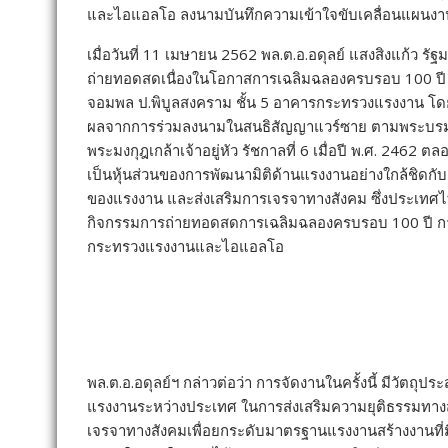
และไอแอลโอ ลงนามบันทึกความเข้าใจขับเคลื่อนแผนงานร
เมื่อวันที่ 11 เมษายน 2562 พล.ต.อ.อดุลย์ แสงสิงแก้ว
ถ่ายทอดสดเนื่องในโอกาสการเฉลิมฉลองครบรอบ 100 ปี ก
จอมพล ป.พิบูลสงคราม ชั้น 5 อาคารกระทรวงแรงงาน โดยกล
ผลจากการร่วมลงนามในสนธิสัญญาแวร์ซาย ตามพระบร
พระมงกุฎเกล้าเจ้าอยู่หัว รัชกาลที่ 6 เมื่อปี พ.ศ. 2462
เป็นหุ้นส่วนของการพัฒนามิติด้านแรงงานอย่างใกล้ชิดก
ของแรงงาน และส่งเสริมการเจรจาทางสังคม ซึ่งประเทศไทยเ
กิจกรรมการถ่ายทอดสดการเฉลิมฉลองครบรอบ 100 ปี การ
กระทรวงแรงงานและไอแอลโอ
พล.ต.อ.อดุลย์ฯ กล่าวต่อว่า การจัดงานในครั้งนี้ มีวัตถุป
แรงงานระหว่างประเทศ ในการส่งเสริมความยุติธรรมทางส
เจรจาทางสังคมเพื่อยกระดับมาตรฐานแรงงานสร้างงานที่มี