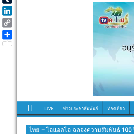
e
i
i
T
b
t
n
u
o
L
t
e
m
o
i
e
C
b
k
n
r
o
S
l
k
p
h
r
e
y
a
d
L
r
I
i
e
n
n
k
LIVE
ข่าวประชาสัมพันธ์
ท่องเที่ยว
ไทย – ไอแอลโอ ฉลองความสัมพันธ์ 100 ปีอ