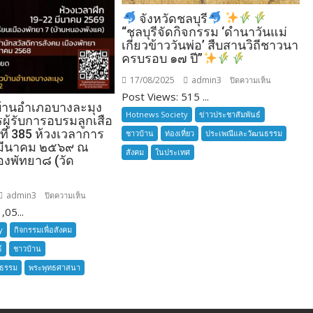
จังหวัดชลบุรี
“ชลบุรีจัดกิจกรรม ‘ดำนาวันแม่
เกี่ยวข้าววันพ่อ’ สืบสานวิถีชาวนา
ครบรอบ ๑๗ ปี”
17/08/2025
admin3
บน
ปิดความเห็น
Post Views: 515 ...
บ้านอำเภอบางละมุง
จังหวัด
Hotnews Society
ข่าวประชาสัมพันธ์
รผู้รับการอบรมลูกเสือ
ชลบุรี
นที่ 385 ห้วงเวลาการ
ชาวบ้าน
ท่องเที่ยว
ประเพณีและวัฒนธรรม
 มีนาคม ๒๕๖๙ ณ
สังคม
ในประเทศ
องพัทยา๘ (วัด
admin3
บน
ปิดความเห็น
,05...
ลูก
“ชลบุรี
เสือ
y
กิจกรรมเพื่อสังคม
จัด
ชาว
กิจกรรม
์
ชาวบ้าน
บ้าน
‘ดำนา
นธรรม
พระพุทธศาสนา
อำเภอ
วัน
บางละมุง
แม่
เปิด
เกี่ยว