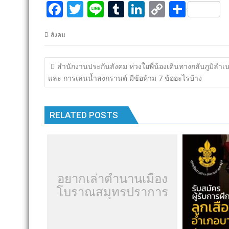
F
T
Li
T
Li
C
S
ac
w
n
u
n
o
h
สังคม
e
itt
e
m
k
p
ar
b
er
bl
e
y
e
แนะแนว
สำนักงานประกันสังคม ห่วงใยพี่น้องเดินทางกลับภูมิลำเ
o
r
dI
Li
เรื่อง
และ การเล่นน้ำสงกรานต์ มีข้อห้าม 7 ข้ออะไรบ้าง
o
n
n
k
k
RELATED POSTS
อยากเล่าตำนานเมือง
โบราณสมุทรปราการ