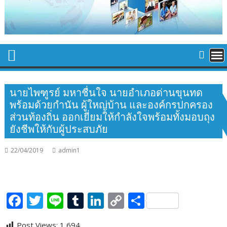
นายไพฑูรย์ มหาชื่นใจ นายอำเภอด่านขุนทด
พร้อมด้วยกำนัน ผู้ใหญ่บ้าน และองค์กรปกครอง
ส่วนท้องถิ่น ออกเยี่ยมให้กำลังใจพร้อมทั้งมอบถุง
ยังชีพให้กับผู้ประสบภัย
22/04/2019
admin1
F
T
Li
T
Li
C
S
ac
w
n
u
n
o
h
Post Views:
1,694