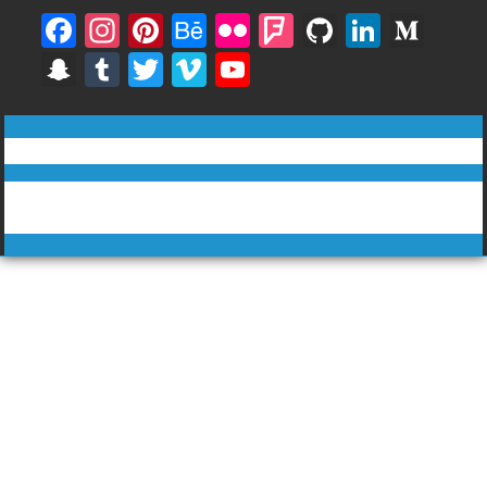
F
In
Pi
B
Fli
F
Gi
Li
M
ac
st
nt
e
ck
o
t
n
e
S
T
T
Vi
Y
e
a
er
h
r
u
H
k
di
n
u
w
m
o
b
gr
e
a
rs
u
e
u
a
m
itt
e
u
ทีวีฅนไทย © tvkhonthai.com
o
a
st
n
q
b
dI
m
p
bl
er
o
T
o
m
c
u
n
Proudly powered by WordPress
|
Theme: DuperMag by
Acme
c
r
u
Themes
k
e
ar
h
b
e
at
e
C
h
a
n
n
el