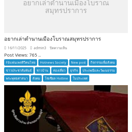
อยากเล่าตำนานเมืองโบราณ
สมุทรปราการ
อยากเล่าตำนานเมืองโบราณสมุทรปราการ
16/11/2025
admin3
บน
ปิดความเห็น
Post Views: 765 ...
อยาก
เล่า
FBแฟนเพจทีวีคนไทย
Hotnews Society
New post
กิจกรรมเพื่อสังคม
ตำนาน
ข่าวประชาสัมพันธ์
ชาวบ้าน
ท่องเที่ยว
ธุรกิจ
ประเพณีและวัฒนธรรม
เมือง
พระพุทธศาสนา
สังคม
โซเซียล Hotline
ในประเทศ
โบราณ
สมุทรปราการ