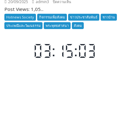
20/09/2025
admin3
บน
ปิดความเห็น
Post Views: 1,05...
ลูก
เสือ
Hotnews Society
กิจกรรมเพื่อสังคม
ข่าวประชาสัมพันธ์
ชาวบ้าน
ชาว
ประเพณีและวัฒนธรรม
พระพุทธศาสนา
สังคม
บ้าน
อำเภอ
บางละมุง
เปิด
รับ
สมัคร
ผู้รับ
การ
อบรม
ลูก
เสือ
ชาว
บ้าน
รุ่น
ที่
385
ห้วง