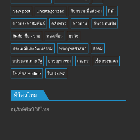
New post
Uncategorized
กิจกรรมเพื่อสังคม
กีฬา
ข่าวประชาสัมพันธ์
คลิปข่าว
ชาวบ้าน
ชีพจร บันเทิง
ติดต่อ: ซื้อ - ขาย
ท่องเที่ยว
ธุรกิจ
ประเพณีและวัฒนธรรม
พระพุทธศาสนา
สังคม
หน่วยงานภาครัฐ
อาชญากรรม
เกษตร
เช็คดวงชะตา
โซเซียล Hotline
ในประเทศ
ทีวีคนไทย
อนุรักษ์ศิลป์ วิถีไทย