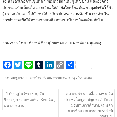
ใจ นายอำเภอด่านขุนทด พร้อมด้วยกำนัน ผู้ใหญ่บ้าน และองค์กร
ปกครองส่วนท้องถิ่น ออกเยี่ยมให้กำลังใจพร้อมทั้งมอบถุงยังชีพให้กับ
ผู้ประสบภัยและได้กำชับให้องค์กรปกครองส่วนท้องถิ่น เร่งดำเนิน
การสำรวจเพื่อให้ความช่วยเหลือตามระเบียบฯ โดยด่วนต่อไป
ถาพ-ข่าว โดย : ดำรง​ค​์​ จิ​รา​นุ​ไชย​วัฒนา​ (แฟรงค์​ด่าน​ขุน​ทด)​
F
T
Li
T
Li
C
S
ac
w
n
u
n
o
h
,
,
,
,
Uncategorized
ชาวบ้าน
สังคม
หน่วยงานภาครัฐ
ในประเทศ
e
itt
e
m
k
p
ar
b
er
bl
e
y
e
แนะแนว
ทำบุญไหว้พระธาตุ วัน
สมาคมช่างภาพสื่อมวลชน จัด
o
r
dI
Li
เรื่อง
ประชุมใหญ่สามัญประจำปีและ
วิสาขบูชา ( ขอนแก่น , ร้อยเอ็ด ,
o
n
n
มอบทุนการศึกษาบุตร-ธิดา
มหาสารคาม )
สมาชิกของสมาคมฯประจำปี
k
k
2562