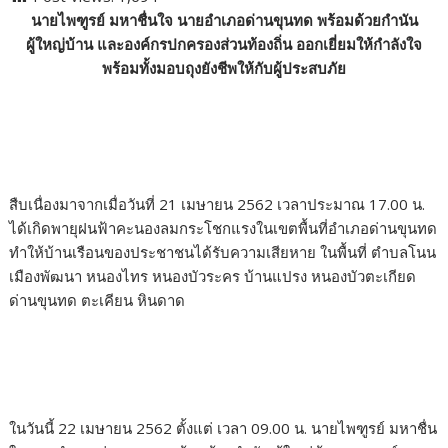
e
itt
e
m
k
p
ar
นายไพฑูรย์ มหาชื่นใจ นายอำเภอด่านขุนทด พร้อมด้วยกำนัน
b
er
bl
e
y
e
ผู้ใหญ่บ้าน และองค์กรปกครองส่วนท้องถิ่น ออกเยี่ยมให้กำลังใจ
o
r
dI
Li
พร้อมทั้งมอบถุงยังชีพให้กับผู้ประสบภัย
o
n
n
k
k
สืบเนื่องมาจากเมื่อวันที่ 21 เมษายน 2562 เวลาประมาณ 17.00 น.
ได้เกิดพายุฝนฟ้าคะนองลมกระโชกแรงในเขตพื้นที่อำเภอด่านขุนทด
ทำให้บ้านเรือนของประชาชนได้รับความเสียหาย ในพื้นที่ ตำบลโนน
เมืองพัฒนา หนองไทร หนองบัวระคร บ้านแปรง หนองบัวตะเกียด
ด่านขุนทด ตะเคียน หินดาด
ในวันนี้ 22 เมษายน 2562 ตั้งแต่ เวลา 09.00 น. นายไพฑูรย์ มหาชื่น