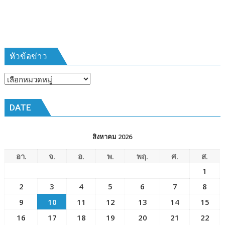
เวลา
การ
ฝึก
๑๙-๒๒
มีนาคม
หัวข้อข่าว
๒๕๖๙
ณ
หัวข้อ
โรงเรียน
ข่าว
เมือง
DATE
พัทยา๘
(วัด
ชัยมงคล)
สิงหาคม 2026
อา.
จ.
อ.
พ.
พฤ.
ศ.
ส.
1
2
3
4
5
6
7
8
9
10
11
12
13
14
15
16
17
18
19
20
21
22