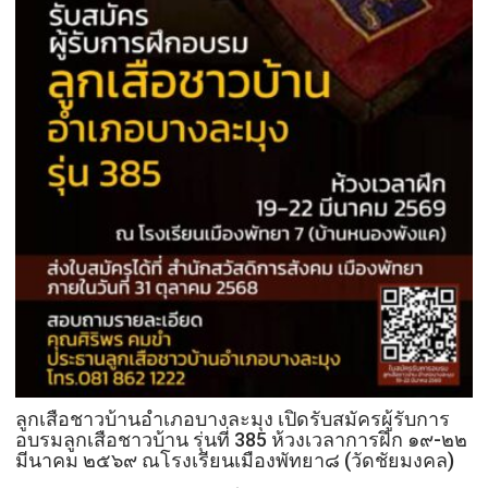
ลูกเสือชาวบ้านอำเภอบางละมุง เปิดรับสมัครผู้รับการ
อบรมลูกเสือชาวบ้าน รุ่นที่ 385 ห้วงเวลาการฝึก ๑๙-๒๒
มีนาคม ๒๕๖๙ ณโรงเรียนเมืองพัทยา๘ (วัดชัยมงคล)