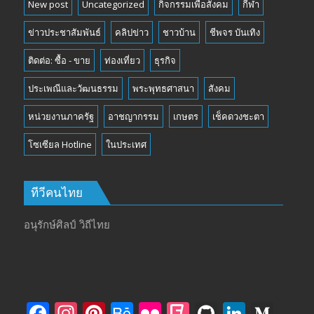
New post
Uncategorized
กิจกรรมเพื่อสังคม
กีฬา
ข่าวประชาสัมพันธ์
คลิปข่าว
ชาวบ้าน
ชีพจร บันเทิง
ติดต่อ: ซื้อ - ขาย
ท่องเที่ยว
ธุรกิจ
ประเพณีและวัฒนธรรม
พระพุทธศาสนา
สังคม
หน่วยงานภาครัฐ
อาชญากรรม
เกษตร
เช็คดวงชะตา
โซเซียล Hotline
ในประเทศ
ทีวีคนไทย
อนุรักษ์ศิลป์ วิถีไทย
F
In
Pi
B
Fli
F
Gi
Li
M