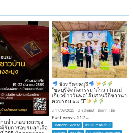
จังหวัดชลบุรี
“ชลบุรีจัดกิจกรรม ‘ดำนาวันแม่
เกี่ยวข้าววันพ่อ’ สืบสานวิถีชาวนา
ครบรอบ ๑๗ ปี”
17/08/2025
admin3
บน
ปิดความเห็น
Post Views: 512 ...
บ้านอำเภอบางละมุง
จังหวัด
Hotnews Society
ข่าวประชาสัมพันธ์
รผู้รับการอบรมลูกเสือ
ชลบุรี
ชาวบ้าน
ท่องเที่ยว
ประเพณีและวัฒนธรรม