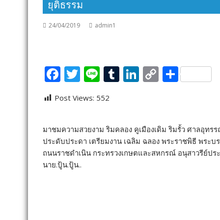
ยุติธรรม
24/04/2019
admin1
F
T
Li
T
Li
C
S
ac
w
n
u
n
o
h
Post Views:
552
e
itt
e
m
k
p
ar
b
er
bl
e
y
e
มาชมความสวยงาม ริมคลอง คูเมืองเดิม ริมรั้ว ศาลอุทรร
o
r
dI
Li
ประดับประดา เตรียมงาน เฉลิม ฉลอง พระราชพิธี พระบร
o
n
n
ถนนราชดำเนิน กระทรวงเกษตและสหกรณ์ อนุสาวรีย์ประชาธิปไต
k
k
นาย.ปู้น.ปู้น..