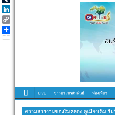
e
i
i
T
b
t
n
u
o
L
t
e
m
o
i
e
C
b
k
n
r
o
S
l
k
p
h
r
e
y
a
d
L
r
I
i
e
n
n
k
LIVE
ข่าวประชาสัมพันธ์
ท่องเที่ยว
ความสวยงามของริมคลอง คูเมืองเดิม ริมร