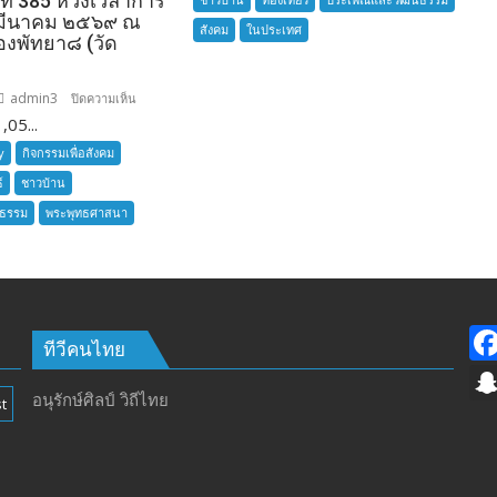
นที่ 385 ห้วงเวลาการ
 มีนาคม ๒๕๖๙ ณ
สังคม
ในประเทศ
องพัทยา๘ (วัด
admin3
บน
ปิดความเห็น
,05...
ลูก
“ชลบุรี
เสือ
y
กิจกรรมเพื่อสังคม
จัด
ชาว
กิจกรรม
์
ชาวบ้าน
บ้าน
‘ดำนา
นธรรม
พระพุทธศาสนา
อำเภอ
วัน
บางละมุง
แม่
เปิด
เกี่ยว
รับ
ข้าว
สมัคร
วัน
ผู้รับ
ทีวีคนไทย
พ่อ’
การ
สืบสาน
อบรม
อนุรักษ์ศิลป์ วิถีไทย
วิถี
t
ลูก
ชาวนา
เสือ
ครบ
ชาว
รอบ
บ้าน