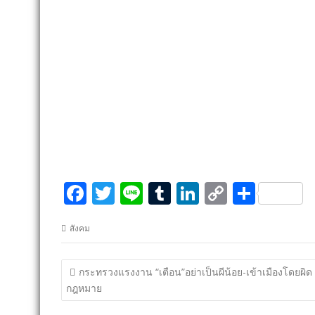
F
T
Li
T
Li
C
S
ac
w
n
u
n
o
h
สังคม
e
itt
e
m
k
p
ar
b
er
bl
e
y
e
แนะแนว
กระทรวงแรงงาน “เตือน”อย่าเป็นผีน้อย-เข้าเมืองโดยผิด
o
r
dI
Li
เรื่อง
กฎหมาย
o
n
n