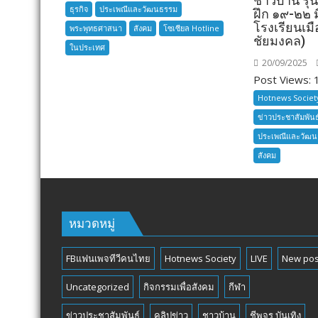
ชาวบ้าน รุ่
ธุรกิจ
ประเพณีและวัฒนธรรม
สมุทรปราการ
ฝึก ๑๙-๒๒
โรงเรียนเมื
พระพุทธศาสนา
สังคม
โซเซียล Hotline
ชัยมงคล)
ในประเทศ
20/09/2025
Post Views: 1
Hotnews Societ
ข่าวประชาสัมพันธ
ประเพณีและวัฒ
สังคม
หมวดหมู่
FBแฟนเพจทีวีคนไทย
Hotnews Society
LIVE
New pos
Uncategorized
กิจกรรมเพื่อสังคม
กีฬา
ข่าวประชาสัมพันธ์
คลิปข่าว
ชาวบ้าน
ชีพจร บันเทิง