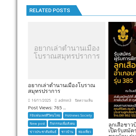
k
k
RELATED POSTS
อยากเล่าตำนานเมือง
โบราณสมุทรปราการ
อยากเล่าตำนานเมืองโบราณ
สมุทรปราการ
16/11/2025
admin3
บน
ปิดความเห็น
Post Views: 765 ...
อยาก
เล่า
FBแฟนเพจทีวีคนไทย
Hotnews Society
ตำนาน
New post
กิจกรรมเพื่อสังคม
ลูกเสือชาว
เมือง
เปิดรับสมัค
ข่าวประชาสัมพันธ์
ชาวบ้าน
ท่องเที่ยว
โบราณ