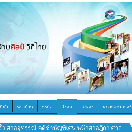
กีฬา
ชาวบ้าน
ธุรกิจ
สังคม
เกษตร
หน่วยงานภาครั
ั้ว ศาลอุทรรณ์ คดีชำนัญพิเศษ หน้าศาลฏีกา ศาล