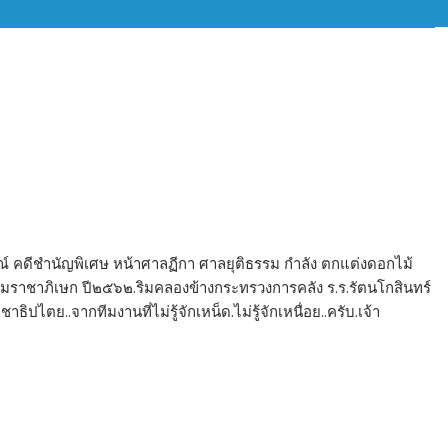
ณ์ คดีชำนัญพิเศษ หน้าศาลฏีกา ศาลยุติธรรม กำลัง ตกแต่งดอกไม้
มราชาภิเษก ปี๒๕๖๒.ริมคลองข้างกระทรวงการคลัง ร.ร.รัตนโกสินทร์
ย..จากทีมงานที่ไม่รู้จักเหน็ด.ไม่รู้จักเหนื่อย..ครับ.เจ้า